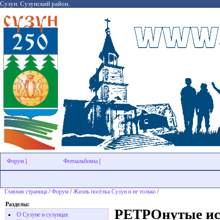
Сузун. Сузунский район.
Форум
|
Фотоальбомы
|
Главная страница
/
Форум
/
Жизнь посёлка Сузун и не только
/
Разделы:
РЕТРОнутые ист
О Сузуне и сузунцах