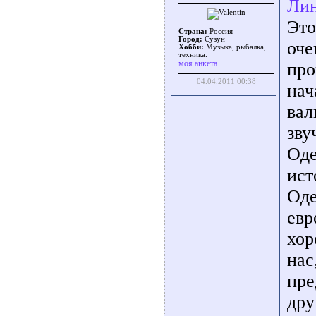
Лин
Это
Страна:
Россия
Город:
Сузун
оче
Хобби:
Музыка, рыбалка,
техника.
моя анкета
про
04.04.2011 00:38
нач
вал
зву
Оде
ист
Оде
евр
хор
нас
пре
дру