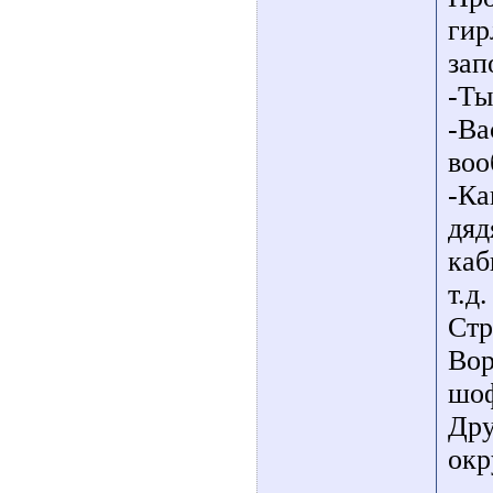
гир
зап
-Ты
-Ва
воо
-Ка
дяд
каб
т.д.
Стр
Вор
шоф
Дру
окр