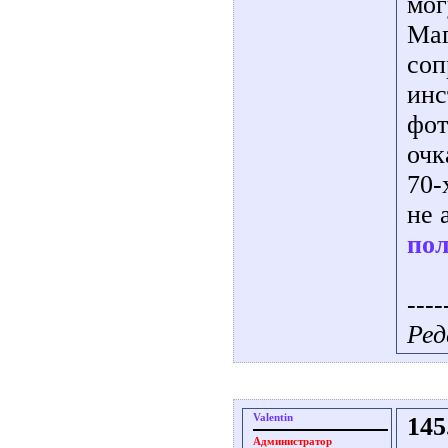
мог
Маг
соп
инс
фот
очк
70-
не 
пол
----
Ред
Valentin
145
Администратор