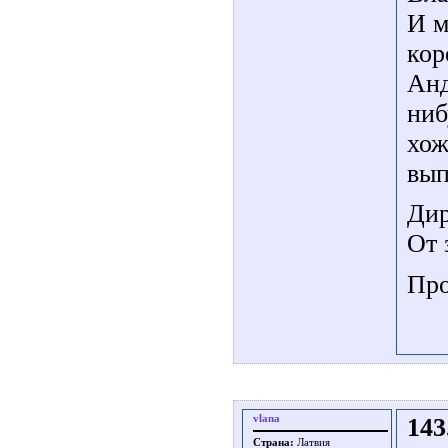
И м
кор
Анд
ниб
хож
вып
Дир
От 
Про
vlana
143
Страна:
Латвия