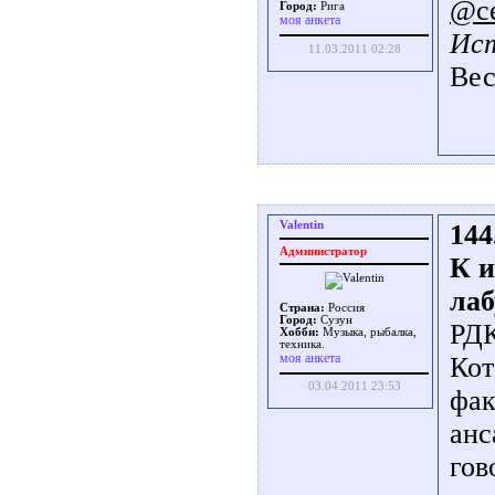
@с
Город:
Рига
моя анкета
Ист
11.03.2011 02:28
Вес
Valentin
144
Администратор
К и
лаб
Страна:
Россия
Город:
Сузун
РДК
Хобби:
Музыка, рыбалка,
техника.
моя анкета
Кот
03.04.2011 23:53
фак
анс
гов