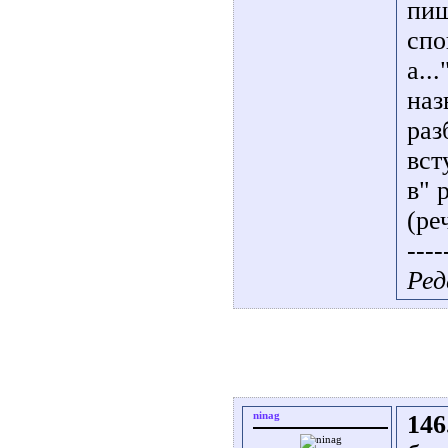
пиш
спо
а..
наз
раз
вст
в" 
(ре
----
Ред
ninag
146