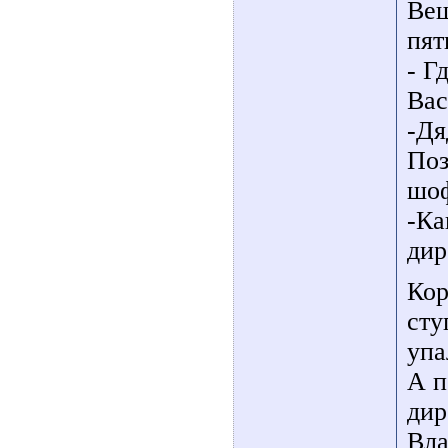
Веш
пят
- Г
Вас
-Дя
Поз
шоф
-Ка
дир
Кор
сту
упа
А п
дир
Вла