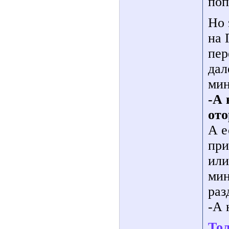
поп
Но 
на 
пер
дал
мин
-А 
ото
А е
при
или
мин
раз
-А 
Тол