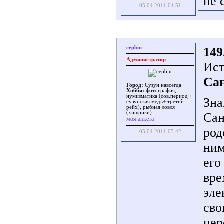
не 
05.04.2011 04:51
cepbiu
149
Администратор
Ист
Са
Город:
Сузун навсегда
Хобби:
фотография,
нумизматика (сов.период +
Зна
сузунская медь+ третий
рейх), рыбная ловля
(хищники)
Сан
моя анкета
род
05.04.2011 05:42
ним
его
вре
эле
сво
пер