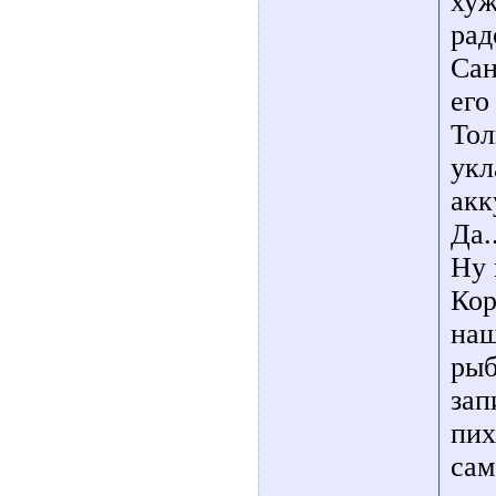
хуж
рад
Сан
его
Тол
укл
акк
Да.
Ну 
Кор
наш
рыб
зап
пих
сам