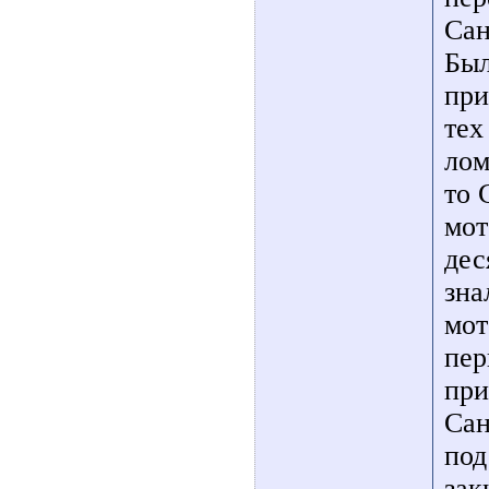
Сан
Был
при
тех
лом
то 
мот
дес
зна
мот
пер
при
Сан
под
зак