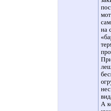
пос
мот
сам
на 
«ба
тер
про
При
лещ
бес
огр
нес
вид
А к