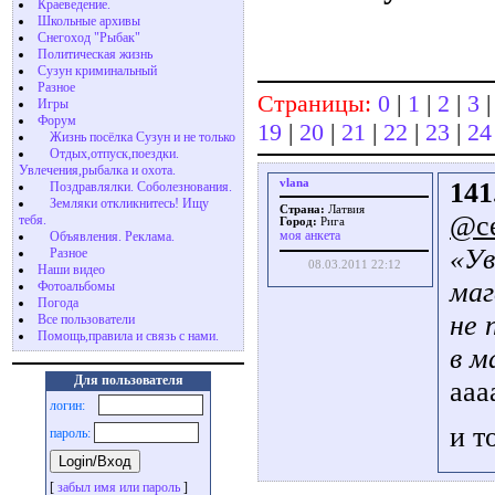
Краеведение.
Школьные архивы
Снегоход "Рыбак"
Политическая жизнь
Сузун криминальный
Разное
Страницы:
0
|
1
|
2
|
3
Игры
Форум
19
|
20
|
21
|
22
|
23
|
24
Жизнь посёлка Сузун и не только
Отдых,отпуск,поездки.
Увлечения,рыбалка и охота.
vlana
141
Поздравлялки. Соболезнования.
Земляки откликнитесь! Ищу
Страна:
Латвия
@с
тебя.
Город:
Рига
моя анкета
Объявления. Реклама.
«Ув
Разное
08.03.2011 22:12
Наши видео
маг
Фотоальбомы
Погода
не 
Все пользователи
Помощь,правила и связь с нами.
в м
Для пользователя
ааа
логин:
и т
пароль:
[
забыл имя или пароль
]