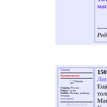
мог
----
Ред
Valentin
150
Администратор
Лин
Ещё
Страна:
Россия
Город:
Сузун
тол
Хобби:
Музыка, рыбалка,
техника.
моя анкета
Ман
06.04.2011 18:19