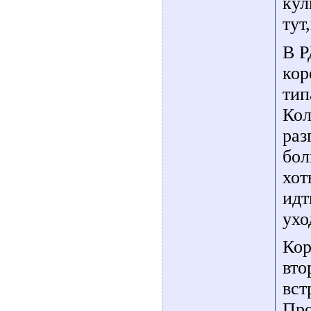
кул
тут
В Р
кор
тип
Кол
раз
бол
хот
идт
ухо
Кор
вто
вст
Про