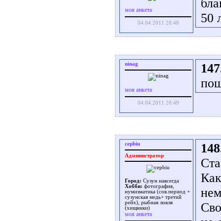
бла
моя анкета
50 л
04.04.2011 20:48
ninag
147
пош
моя анкета
04.04.2011 20:49
cepbiu
148
Администратор
Ста
Как
Город:
Сузун навсегда
Хобби:
фотография,
нем
нумизматика (сов.период +
сузунская медь+ третий
рейх), рыбная ловля
Сво
(хищники)
моя анкета