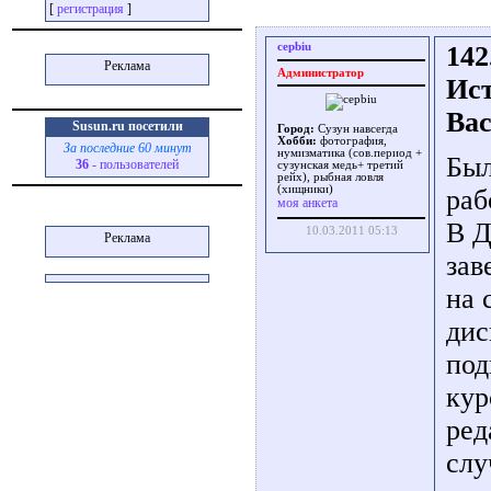
[
регистрация
]
cepbiu
142
Реклама
Администратор
Ист
Вас
Susun.ru посетили
Город:
Сузун навсегда
Хобби:
фотография,
За последние 60 минут
нумизматика (сов.период +
Был
36
- пользователей
сузунская медь+ третий
рейх), рыбная ловля
(хищники)
раб
моя анкета
В Д
10.03.2011 05:13
Реклама
зав
на 
дис
под
кур
ред
слу