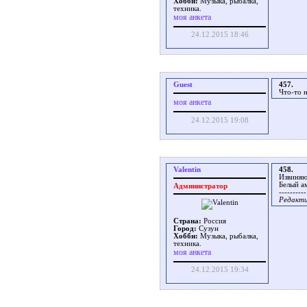
Хобби:
Музыка, рыбалка,
техника.
моя анкета
24.12.2015 18:46
Guest
457.
Что-то н
моя анкета
24.12.2015 19:08
Valentin
458.
Извиняю
Белый а
Администратор
----------
Редактир
Страна:
Россия
Город:
Сузун
Хобби:
Музыка, рыбалка,
техника.
моя анкета
24.12.2015 19:34