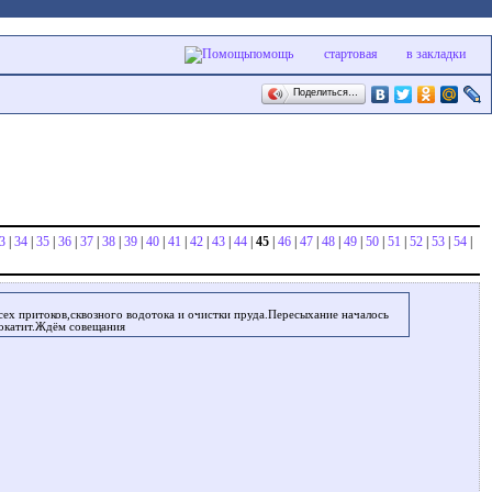
помощь
стартовая
в закладки
Поделиться…
3
|
34
|
35
|
36
|
37
|
38
|
39
|
40
|
41
|
42
|
43
|
44
|
45
|
46
|
47
|
48
|
49
|
50
|
51
|
52
|
53
|
54
|
ех притоков,сквозного водотока и очистки пруда.Пересыхание началось
рокатит.Ждём совещания