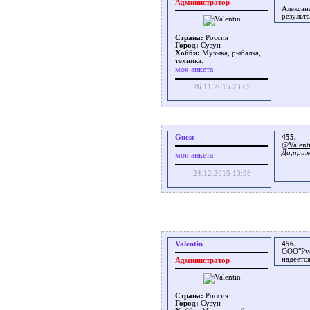
Администратор
Алексан
результа
Страна:
Россия
Город:
Сузун
Хобби:
Музыка, рыбалка,
техника.
моя анкета
26.11.2015 23:09
Guest
455.
@Valent
Да,приж
моя анкета
24.12.2015 13:38
Valentin
456.
ООО"Рус
надеетс
Администратор
Страна:
Россия
Город:
Сузун