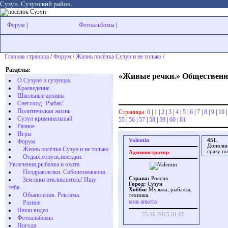
Сузун. Сузунский район.
Форум
|
Фотоальбомы
|
Главная страница
/
Форум
/
Жизнь посёлка Сузун и не только
/
Разделы:
«Живые речки.» Общественны
О Сузуне и сузунцах
Краеведение.
Школьные архивы
Снегоход "Рыбак"
Политическая жизнь
Страницы:
0
|
1
|
2
|
3
|
4
|
5
|
6
|
7
|
8
|
9
|
10
Сузун криминальный
55
|
56
|
57
|
58
|
59
|
60
|
61
Разное
Игры
Valentin
451.
Форум
Дополни
Жизнь посёлка Сузун и не только
сразу п
Администратор
Отдых,отпуск,поездки.
Увлечения,рыбалка и охота.
Поздравлялки. Соболезнования.
Страна:
Россия
Земляки откликнитесь! Ищу
Город:
Сузун
тебя.
Хобби:
Музыка, рыбалка,
Объявления. Реклама.
техника.
моя анкета
Разное
Наши видео
25.10.2015 01:00
Фотоальбомы
Погода