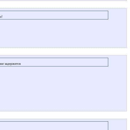
то!
ание задержится