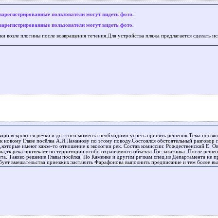
зарегистрированные пользователи могут видеть фото.
зарегистрированные пользователи могут видеть фото.
еки возле плотины после возвращения течения.Для устройства пляжа предлагается сделать и
коро вскроются речки и до этого момента необходимо успеть принять решения.Тема посвя
 к новому Главе посёлка А.И.Ламанову по этому поводу.Состоялся обстоятельный разговор 
в,которые имеют какое-то отношение к экологии рек. Состав комиссии: Рождественский Е.
-на,тк река протекает по территории особо охраняемого объекта-Гос.заказника. После реше
ета. Таково решение Главы посёлка. По Каменке и другим речкам спец.из Департамента не п
ебует вмешательства приезжих:заставить Фарафонова выполнить предписание и тем более вып