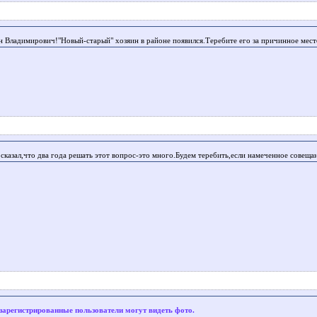
н Владимирович!"Новый-старый" хозяин в районе появился.Теребите его за причинное мес
сказал,что два года решать этот вопрос-это много.Будем теребить,если намеченное совещ
зарегистрированные пользователи могут видеть фото.