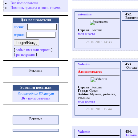
Все пользователи
Помощь,правила и связь с нами.
astersims
452.
Валенти
Для пользователя
логин:
Страна:
Россия
моя анкета
пароль:
28.10.2015 14:33
[
забыл имя или пароль
]
[
регистрация
]
Valentin
453.
Он уже 
Реклама
Администратор
Susun.ru посетили
Страна:
Россия
Город:
Сузун
За последние 60 минут
Хобби:
Музыка, рыбалка,
техника.
36
- пользователей
моя анкета
28.10.2015 15:44
Реклама
Valentin
454.
Только 