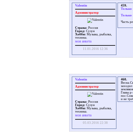
Valentin
459.
Только 
Администратор
Только 
Часть р
Страна:
Россия
Город:
Сузун
Хобби:
Музыка, рыбалка,
техника.
моя анкета
11.01.2016 12:36
Valentin
460.
Весна.С
заходил
Администратор
земляко
Главы р
пос.Сов
и не тр
Страна:
Россия
Город:
Сузун
Хобби:
Музыка, рыбалка,
техника.
моя анкета
05.03.2016 22:38