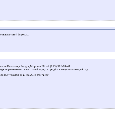
е нашел такой фирмы...
сь,не Искитим,а Бердск,Морская 50. +7 (913) 985-94-41
мур не размножается в стоячей воде,тч придётся запускать каждый год
овал: valentin at 11.01.2016 06:41:00