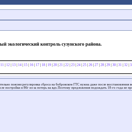
й экологический контроль сузунского района.
|
11
|
12
|
13
|
14
|
15
|
16
|
17
|
18
|
19
|
20
|
21
|
22
|
23
|
24
|
25
|
26
|
27
|
28
|
29
|
30
|
31
|
32
|
3
тельно поясню:регулировка сброса на бобровском ГТС нужна даже после восстановления вс
осле постройки в 86г из-за потерь на вдх.Поэтому предложения подождать 18-го года не п