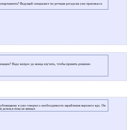
 Департамента? Ведущий специалист по речным ресурсам уже приезжал и
низации? Надо вопрос до конца изучить, чтобы принять решение.
убовицкому я уже говорил о необходимости зарыбления верхнего вдх. Он
 делом,я пока не вникал.