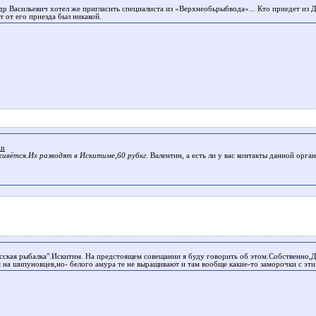
др Васильевич хотел же пригласить специалиста из «Верхнеобьрыбвода»... Кто приедет из
т от его приезда был никакой.
in
ивётся.Их разводят в Искитиме,60 рубкг.
Валентин, а есть ли у вас контакты данной орга
ская рыбалка".Искитим. На предстоящем совещании я буду говорить об этом.Собственно,Д
я на шипуновцев,но- белого амура те не выращивают и там вообще какие-то заморочки с этим