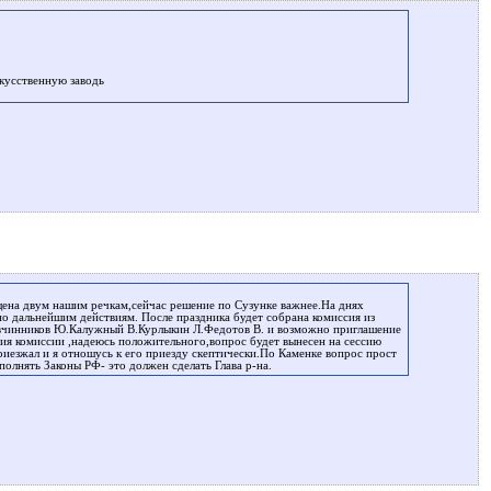
скусственную заводь
щена двум нашим речкам,сейчас решение по Сузунке важнее.На днях
по дальнейшим действиям. После праздника будет собрана комиссия из
 Овчинников Ю.Калужный В.Курлыкин Л.Федотов В. и возможно приглашение
ния комиссии ,надеюсь положительного,вопрос будет вынесен на сессию
риезжал и я отношусь к его приезду скептически.По Каменке вопрос прост
олнять Законы РФ- это должен сделать Глава р-на.