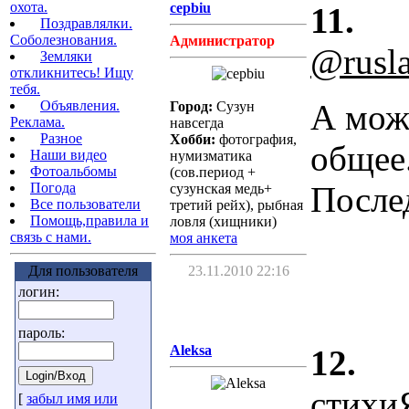
охота.
cepbiu
11.
Поздравлялки.
Соболезнования.
Администратор
@rusl
Земляки
откликнитесь! Ищу
тебя.
А мож
Объявления.
Город:
Сузун
Реклама.
навсегда
Разное
Хобби:
фотография,
общее
Наши видео
нумизматика
Фотоальбомы
(сов.период +
Послед
Погода
сузунская медь+
Все пользователи
третий рейх), рыбная
Помощь,правила и
ловля (хищники)
связь с нами.
моя анкета
23.11.2010 22:16
Для пользователя
логин:
пароль:
Aleksa
12.
стихиЯ
[
забыл имя или