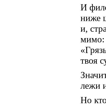
И фил
ниже 
и, стр
мимо:
«Грязь
твоя с
Значит
лежи и
Но кто