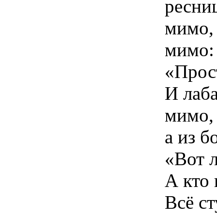
ресни
мимо,
мимо:
«Прос
И лаб
мимо,
а из б
«Вот л
А кто
Всё ст