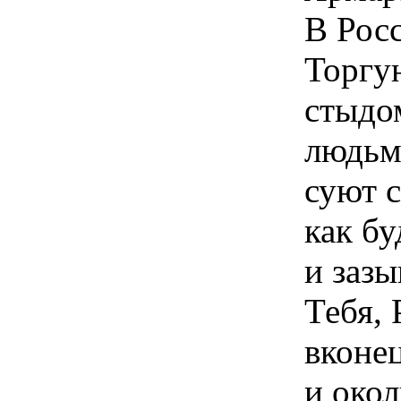
В Рос
Торгу
стыдо
людьм
суют 
как бу
и зазы
Тебя, 
вконе
и окол