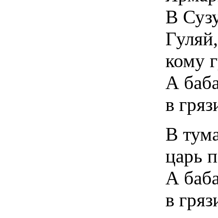
В Суз
Гуляй,
кому г
А баб
в гряз
В тума
царь п
А баб
в гряз