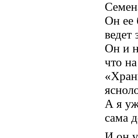
Семен
Он ее
ведет 
Он и н
что на
«Хран
яснол
А я уж
сама 
И он у