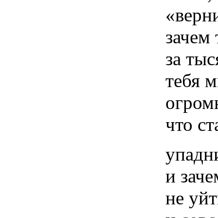
«верни
зачем 
за тыс
тебя м
огром
что ст
упадн
и заче
не уйт