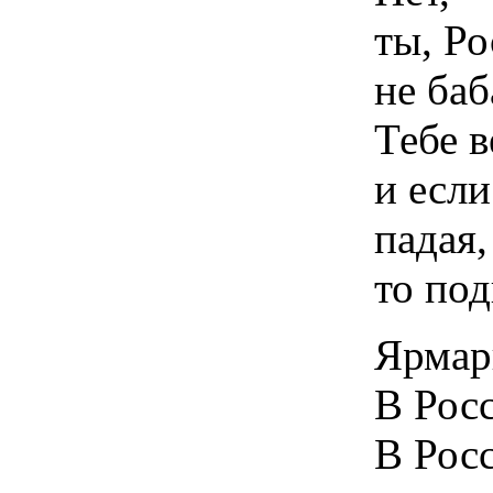
ты, Ро
не баб
Тебе в
и если
падая,
то по
Ярмар
В Рос
В Росс