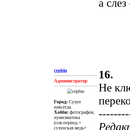
а слез
cepbiu
16.
Администратор
Не кл
переко
Город:
Сузун
навсегда
--------
Хобби:
фотография,
нумизматика
(сов.период +
Редакт
сузунская медь+