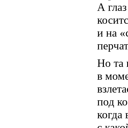
А глаз
коситс
и на «
перчат
Но та 
в мом
взлет
под ко
когда 
с како