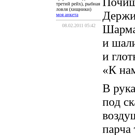
Почищ
третий рейх), рыбная
ловля (хищники)
Держи
моя анкета
Шарма
08.02.2011 05:42
и шал
и глот
«К на
В рук
под ск
возду
парча 