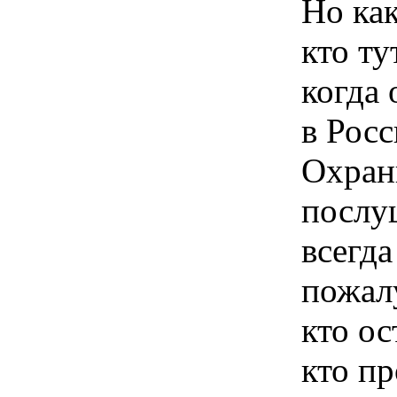
Но как
кто т
когда
в Росс
Охранк
послу
всегда
пожалу
кто ос
кто п