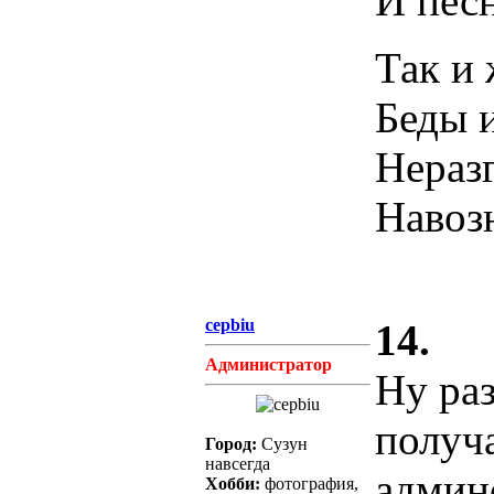
И пес
Так и 
Беды и
Нераз
Навоз
cepbiu
14.
Администратор
Ну раз
получа
Город:
Сузун
навсегда
админ
Хобби:
фотография,