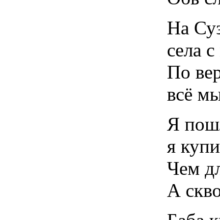
На Су
села с
По вер
всё мы
Я пошл
я купи
Чем д
А скв