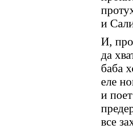
проту
и Сал
И, пр
да хва
баба х
еле но
и поет
предер
все за