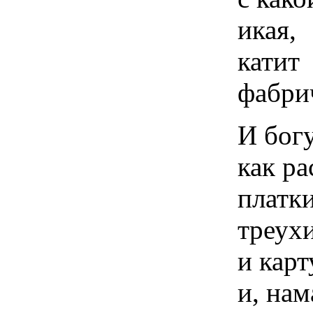
икая,
катит
фабри
И богу
как р
платки
треух
и карт
и, на