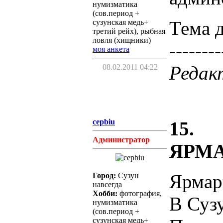
нумизматика
(сов.период +
Тема д
сузунская медь+
третий рейх), рыбная
ловля (хищники)
--------
моя анкета
Редакт
08.02.2011 04:22
cepbiu
15.
Администратор
ЯРМА
Ярмар
Город:
Сузун
навсегда
Хобби:
фотография,
В Суз
нумизматика
(сов.период +
сузунская медь+