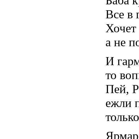
Баба к
Все в 
Хочет
а не п
И гарм
то воп
Пей, Р
ежли п
тольк
Ярмар