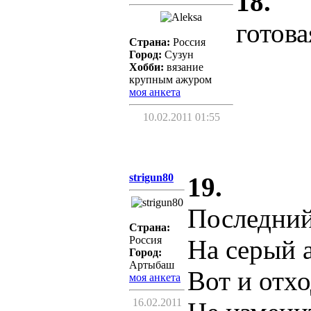
18.
готова
Страна:
Россия
Город:
Сузун
Хобби:
вязание
крупным ажуром
моя анкета
10.02.2011 01:55
strigun80
19.
Последний
Страна:
Россия
На серый 
Город:
Артыбаш
Вот и отх
моя анкета
16.02.2011