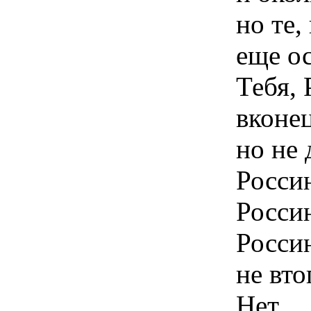
но те,
еще ос
Тебя, 
вконе
но не 
Росси
Росси
Росси
не вто
Нет,