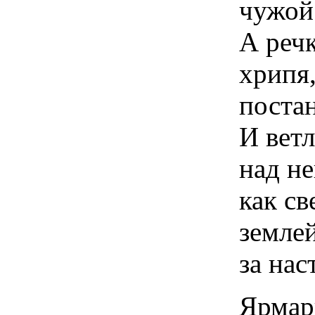
чужой
А речк
хрипя
поста
И ветл
над не
как св
земле
за нас
Ярмар