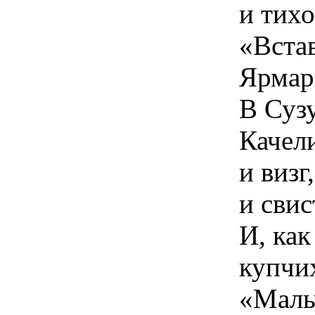
и тихо
«Встав
Ярмар
В Суз
Качели
и визг,
и свис
И, как
купчи
«Маль