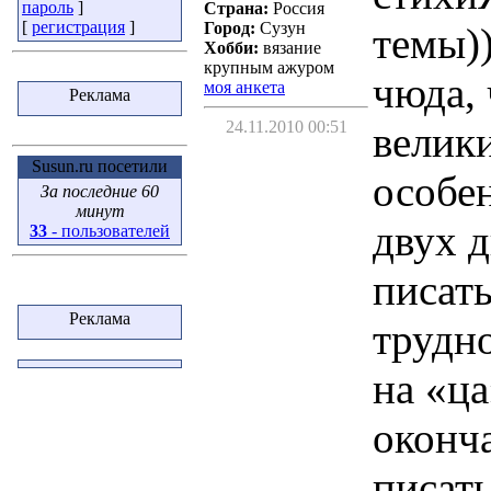
пароль
]
Страна:
Россия
[
регистрация
]
Город:
Сузун
темы))
Хобби:
вязание
крупным ажуром
чюда, 
моя анкета
Реклама
24.11.2010 00:51
велики
Susun.ru посетили
особе
За последние 60
минут
двух 
33
- пользователей
писать
Реклама
трудно
на «ца
оконч
писат