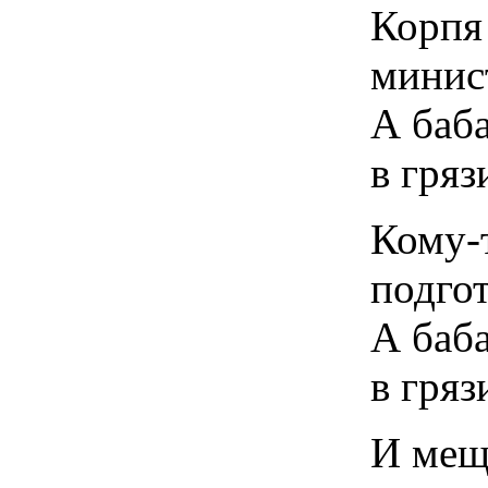
Корпя
минис
А баб
в гряз
Кому-
подгот
А баб
в гряз
И мещ