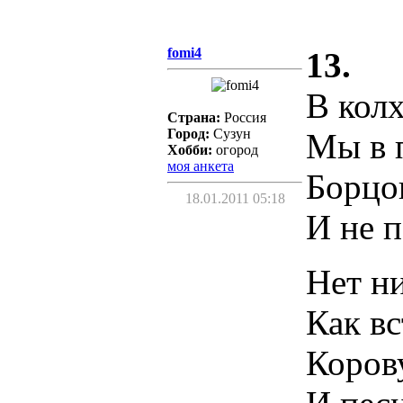
fomi4
13.
В кол
Страна:
Россия
Город:
Сузун
Мы в п
Хобби:
огород
моя анкета
Борцов
18.01.2011 05:18
И не 
Нет ни
Как в
Корову