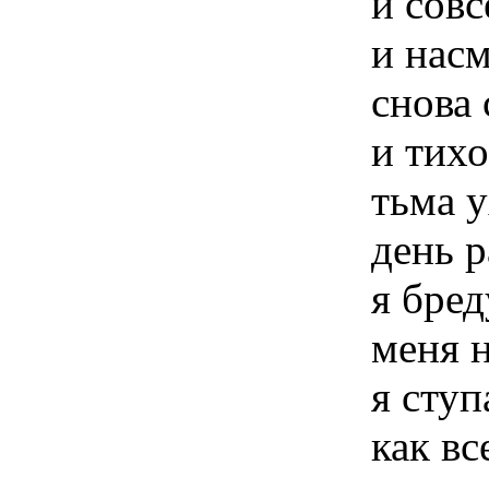
и совс
и нас
снова
и тихо
тьма у
день 
я бред
меня 
я ступ
как вс