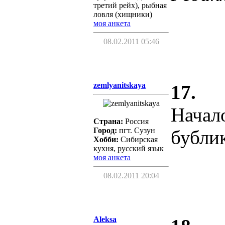
третий рейх), рыбная
ловля (хищники)
моя анкета
08.02.2011 05:46
zemlyanitskaya
17.
Начал
Страна:
Россия
Город:
пгт. Сузун
бублик
Хобби:
Сибирская
кухня, русский язык
моя анкета
08.02.2011 20:04
Aleksa