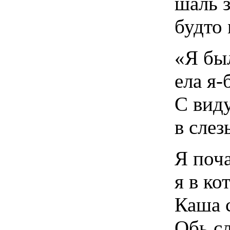
шаль 
будто 
«Я бы
ела я-
С виду
в сле
Я поч
я в ко
Каша 
Обь сл