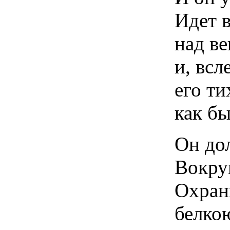
Идет 
над в
и, всл
его ти
как бы
Он дол
Вокру
Охран
белкою