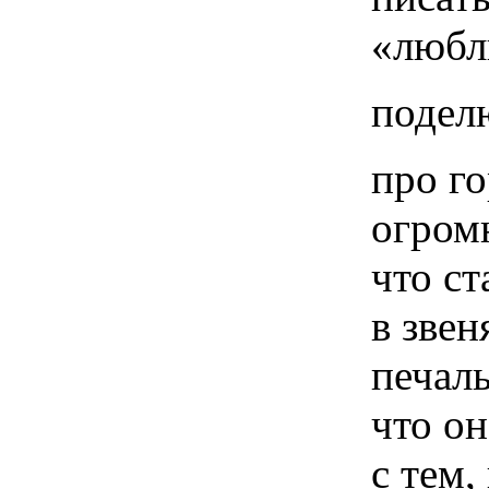
«люблю
поделю
про г
огром
что ст
в звен
печал
что он
с тем,