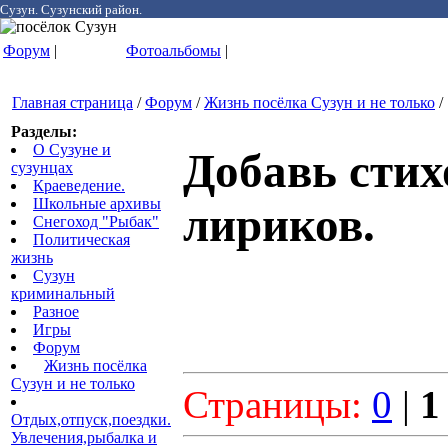
Сузун. Сузунский район.
Форум
|
Фотоальбомы
|
Главная страница
/
Форум
/
Жизнь посёлка Сузун и не только
/
Разделы:
О Сузуне и
Добавь стих
сузунцах
Краеведение.
Школьные архивы
лириков.
Снегоход "Рыбак"
Политическая
жизнь
Сузун
криминальный
Разное
Игры
Форум
Жизнь посёлка
Сузун и не только
Страницы:
0
|
1
Отдых,отпуск,поездки.
Увлечения,рыбалка и