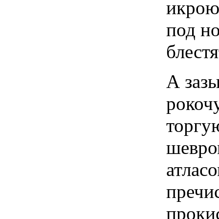
икрою
под н
блестя
А заз
рокочу
торгу
шевро
атласо
пречи
проки