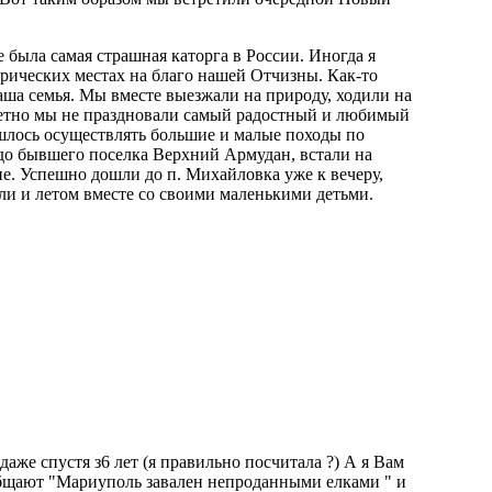
 была самая страшная каторга в России. Иногда я
орических местах на благо нашей Отчизны. Как-то
наша семья. Мы вместе выезжали на природу, ходили на
кретно мы не праздновали самый радостный и любимый
ишлось осуществлять большие и малые походы по
 до бывшего поселка Верхний Армудан, встали на
е. Успешно дошли до п. Михайловка уже к вечеру,
шли и летом вместе со своими маленькими детьми.
же спустя з6 лет (я правильно посчитала ?) А я Вам
сообщают "Мариуполь завален непроданными елками " и