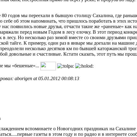
е 80 годов мы переехали в бывшую столицу Сахалина, где раньше
ю себе об этом напоминать, что пришлось поработать в этих ист
у нас появились новые друзья, отчасти такие же «раненые» как 
наряжали перед новым Годом в лесу елочку. В этот период кон
к в лесу. Но несколько раз зимой вместе со своими друзьями пр
ской тайге. К примеру, один раз в январе мы доехали на машине
преодолели несколько десятков км по бывшей каторжанской троп
обой довольные и счастливые. Кстати сказать, этот путь мы про
ие мы «бешеные»...
овал: aborigen at 05.01.2012 00:08:13
n
слаждением вспоминаете о Новогодних праздниках на Сахалине да
аться.....первые газеты в этом году и по радио и в интернете 