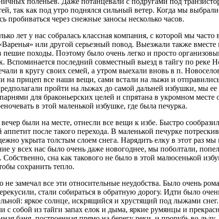
ничных поленьев. Даже потанцевали с подругами под транзистор
тей, так как под утро поднялся сильный ветер. Когда мы выбрал
ь пробиваться через снежные заносы несколько часов.
лько лет у нас собралась классная компания, с которой мы часто
 «Варенья» или другой серьезный повод. Выезжали также вместе н
в пешие походы. Поэтому было очень легко и просто организов
к. Вспоминается последний совместный выезд в тайгу по реке Н
ечали в кругу своих семей, а утром выехали вновь в п. Новосело
ли на прицеп все наши вещи, сами встали на лыжи и отправились 
предполагали пройти на лыжах до самой дальней избушки, мы ее
парнями для браконьерских целей и спрятана в укромном месте 
еночевать в этой маленькой избушке, где была печурка.
вечер были на месте, отнесли все вещи к избе. Быстро сообразил
 аппетит после такого перехода. В маленькой печурке потрескив
ежно укрыта толстым слоем снега. Нарядить елку в этот раз мы н
ние у всех нас было очень даже новогоднее, мы поболтали, попел
. Собственно, сна как такового не было в этой малюсенькой изб
тобы сохранить тепло.
о не замечал все эти относительные неудобства. Было очень ром
перекусили, стали собираться в обратную дорогу. Идти было оче
ельной: яркое солнце, искрящийся и хрустящий под лыжами снег. 
и с собой из тайги запах елок и дыма, яркие румянцы и прекра
нная баня, построенная прямо на берегу реки, и прорубь во льд