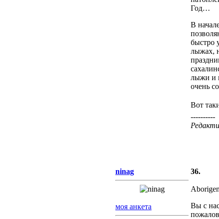
Год…
В начал
позволя
быстро 
лыжах, 
праздни
сахалин
лыжи и 
очень с
Вот так
----------
Редактир
ninag
36.
Aborige
Вы с на
моя анкета
пожалов