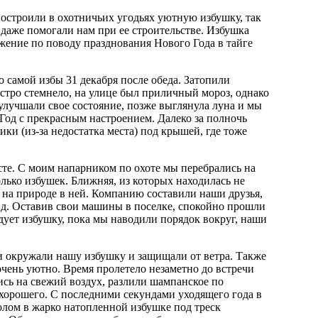
остроили в охотничьих угодьях уютную избушку, так
 даже помогали нам при ее строительстве. Избушка
жение по поводу празднования Нового Года в тайге
о самой избы 31 декабря после обеда. Затопили
стро стемнело, на улице был приличный мороз, однако
улучшали свое состояние, позже выглянула луна и мы
Год с прекрасным настроением. Далеко за полночь
ики (из-за недостатка места) под крышей, где тоже
те. С моим напарником по охоте мы перебрались на
олько избушек. Ближняя, из которых находилась не
 на природе в ней. Компанию составили наши друзья,
.д. Оставив свои машины в поселке, спокойно прошли
дует избушку, пока мы наводили порядок вокруг, наши
и окружали нашу избушку и защищали от ветра. Также
очень уютно. Время пролетело незаметно до встречи
ись на свежий воздух, разлили шампанское по
 хорошего. С последними секундами уходящего года в
толом в жарко натопленной избушке под треск