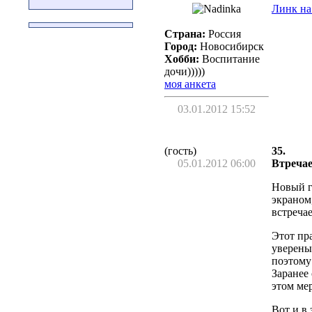
Линк на
Страна:
Россия
Город:
Новосибирск
Хобби:
Воспитание
дочи)))))
моя анкета
03.01.2012 15:52
(гость)
35.
05.01.2012 06:00
Втреча
Новый г
экраном
встреча
Этот пр
уверены
поэтому
Заранее
этом ме
Вот и в 