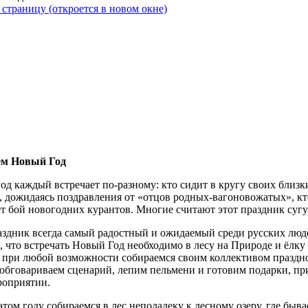
 страницу (откроется в новом окне)
ем Новый Год
од каждый встречает по-разному: кто сидит в кругу своих близ
, дожидаясь поздравления от «отцов родных-вагоновожатых», кто
ет бой новогодних курантов. Многие считают этот праздник сугу
аздник всегда самый радостный и ожидаемый среди русских люде
, что встречать Новый Год необходимо в лесу на Природе и ёлку
 при любой возможности собираемся своим коллективом праздн
 обговариваем сценарий, лепим пельмени и готовим подарки, пр
роприятии.
этом году собираемся в лес неподалеку к лесному озеру, где быв