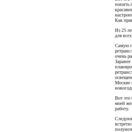
попить п
красави
настрое
Как пра
Из 25 л
для все
Самую п
ретранс
очень р
Заранее
планиро
ретранс
освещен
Москве 
новогод
Вот это
моей же
работу.
Следующ
встрети
полуночи