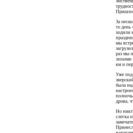
листвен
труднос
Пришлос
За неско
то день
ходили 
праздни
мы встр
загрузи
раз мы 
лихими 
км и пер
Уже под 
зверский
была над
настрое
полночь
дрова, ч
Но никт
слегка 
замечат
Принесл
натопле