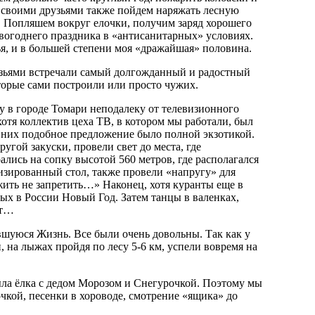
 со своими друзьями также пойдем наряжать лесную
. Попляшем вокруг елочки, получим заряд хорошего
вогоднего праздника в «антисанитарных» условиях.
я, и в большей степени моя «дражайшая» половина.
рузьями встречали самый долгожданный и радостный
оторые сами построили или просто чужих.
у в городе Томари неподалеку от телевизионного
отя коллектив цеха ТВ, в котором мы работали, был
я них подобное предложение было полной экзотикой.
угой закуски, провели свет до места, где
ались на сопку высотой 560 метров, где располагался
изированный стол, также провели «напругу» для
жить не запретить…» Наконец, хотя куранты еще в
ых в России Новый Год. Затем танцы в валенках,
ит…
вшуюся Жизнь. Все были очень довольны. Так как у
 на лыжах пройдя по лесу 5-6 км, успели вовремя на
ла ёлка с дедом Морозом и Снегурочкой. Поэтому мы
кой, песенки в хороводе, смотрение «ящика» до