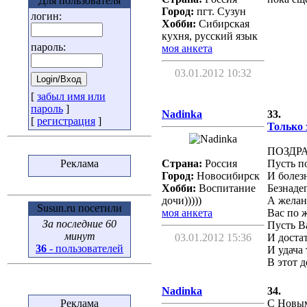
Для пользователя
Город:
пгт. Сузун
логин:
Хобби:
Сибирская
кухня, русский язык
пароль:
моя анкета
03.01.2012 10:32
[
забыл имя или
пароль
]
Nadinka
33.
[
регистрация
]
Только 
ПОЗДР
Страна:
Россия
Пусть п
Реклама
Город:
Новосибирск
И болез
Хобби:
Воспитание
Безнадег
дочи)))))
А желан
Susun.ru посетили
моя анкета
Вас по 
За последние 60
Пусть В
минут
03.01.2012 15:36
И доста
36
- пользователей
И удача
В этот 
Nadinka
34.
С Новым
Реклама