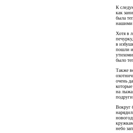
К следу
как зан
была те
нашими 
Хотя в 
печурку
в избуш
пошли и
утихомир
было те
Также в
охотнич
очень д
которые
на лыжа
подруги 
Вокруг 
нарядил
новогод
кружкам
небо за