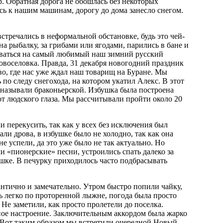
. Обратная дорога не обошлась без некоторых
ись к нашим машинам, дорогу до дома занесло снегом.
 встречались в неформальной обстановке, будь это чей-
а рыбалку, за грибами или ягодами, парились в бане и
ываться на самый любимый наш зимний русский
овоселовка. Правда, 31 декабря новогодний праздник
во, где нас уже ждал наш товарищ на Буране. Мы
по следу снегохода, на котором укатил Алекс. В этот
 называли браконьерской. Избушка была построена
от людского глаза. Мы рассчитывали пройти около 20
и перекусить, так как у всех без исключения был
али дрова, в избушке было не холодно, так как она
е успели, да это уже было не так актуально. Но
и «пионерские» песни, устроились спать далеко за
ушке. В печурку приходилось часто подбрасывать
антично и замечательно. Утром быстро попили чайку,
нь легко по проторенной лыжне, погода была просто
Не заметили, как просто пролетели до поселка.
сное настроение. Заключительным аккордом была жарко
у. Вот таким образом мы встретили очередной Новый