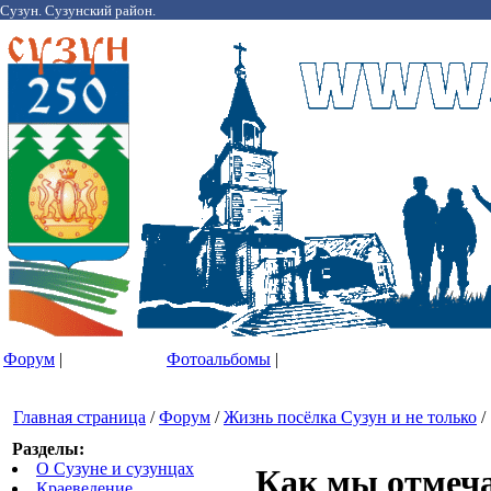
Сузун. Сузунский район.
Форум
|
Фотоальбомы
|
Главная страница
/
Форум
/
Жизнь посёлка Сузун и не только
/
Разделы:
О Сузуне и сузунцах
Как мы отме
Краеведение.