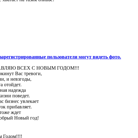
зарегистрированные пользователи могут видеть фото.
АВЛЯЮ ВСЕХ С НОВЫМ ГОДОМ!!!
окинут Вас тревоги,
ни, и невзгоды,
а отойдет.
ная надежда
жизни поведет.
ас бизнес увлекает
ток прибавляет.
 тоже ждет
добрый Новый год!
 Годом!!!!