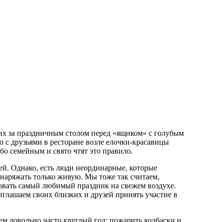
ких за праздничным столом перед «ящиком» с голубым
 с друзьями в ресторане возле елочки-красавицы
бо семейным и свято чтят это правило.
й. Однако, есть люди неординарные, которые
 наряжать только живую. Мы тоже так считаем,
овать самый любимый праздник на свежем воздухе.
иглашаем своих близких и друзей принять участие в
аем довольно часто круглый год: пожарить колбаски и