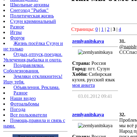
Школьные архивы
Снегоход "Рыбак"
Политическая жизнь
Сузун криминальный
Разное
Страницы:
0
|
1
|
2
|
3
|
4
Игры
Форум
zemlyanitskaya
31.
Жизнь посёлка Сузун и
@napish
не только
СССпас
Отдых,отпуск,поездки.
Увлечения,рыбалка и охота.
Страна:
Россия
Поздравлялки.
Город:
пгт. Сузун
Соболезнования.
Хобби:
Сибирская
Земляки откликнитесь!
кухня, русский язык
Ищу тебя.
моя анкета
Объявления. Реклама.
Разное
03.01.2012 09:41
Наши видео
Фотоальбомы
Погода
zemlyanitskaya
32.
Все пользователи
Проблем
Помощь,правила и связь с
мы всё 
нами.
Народ п
Страна:
Россия
пока ещё