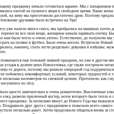
ющему празднику начали готовиться заранее. Мы с напарником п
имались охотой на пушного зверя в свободное время. Наши жены
плой, на зиму мы приготовили достаточно дров. Поэтому предло
близкими друзьями было встречено на Ура!
лесу уже налило много снега, мы пробрались на машинах почти д
, перенесли все свои вещи, женщины начали наряжать елочку. Бы
ке нам было тепло и очень уютно. Естественно, до полуночи мы 
грать на поляне в футбол. Было очень весело. Встретили Новый 
ились, наконец, спать легли раздельно: девушки в избушке, муж
пло.
споминается еще похожий зимний праздник, но уже в другом мес
ьи угодья в долине реки Новоселовка, где также построили неск
алеко от дороги, поэтому мы решили очередной год подурачиться
 не побоялись некомфортных условий, некоторых трудностей и т
х несколько километров по снежной целине. Протопили, как сле
нагулялись по лесу.
было просто замечательно и очень романтично. Высоченные елк
и елку, развели приличный костер, возле которого было тепло и 
него праздника. За несколько минут до Нового Года мы вывалил
. Поздравили друг друга с праздником и пожелали всего самого
пустили несколько ракет. Затем продолжили общаться вновь за с