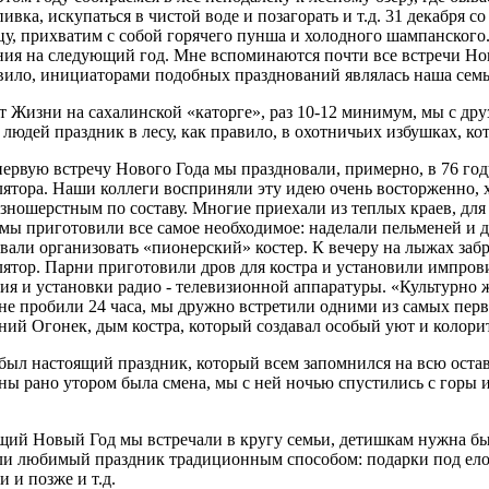
ивка, искупаться в чистой воде и позагорать и т.д. 31 декабря
цу, прихватим с собой горячего пунша и холодного шампанского
ния на следующий год. Мне вспоминаются почти все встречи Но
вило, инициаторами подобных празднований являлась наша семь
ет Жизни на сахалинской «каторге», раз 10-12 минимум, мы с д
х людей праздник в лесу, как правило, в охотничьих избушках, к
ервую встречу Нового Года мы праздновали, примерно, в 76 год
лятора. Наши коллеги восприняли эту идею очень восторженно, х
азношерстным по составу. Многие приехали из теплых краев, дл
 мы приготовили все самое необходимое: наделали пельменей и др
вали организовать «пионерский» костер. К вечеру на лыжах забр
лятор. Парни приготовили дров для костра и установили импров
ия и установки радио - телевизионной аппаратуры. «Культурно 
не пробили 24 часа, мы дружно встретили одними из самых перв
ний Огонек, дым костра, который создавал особый уют и колор
 был настоящий праздник, который всем запомнился на всю оста
ны рано утором была смена, мы с ней ночью спустились с горы и,
ий Новый Год мы встречали в кругу семьи, детишкам нужна бы
ли любимый праздник традиционным способом: подарки под елоч
 и позже и т.д.