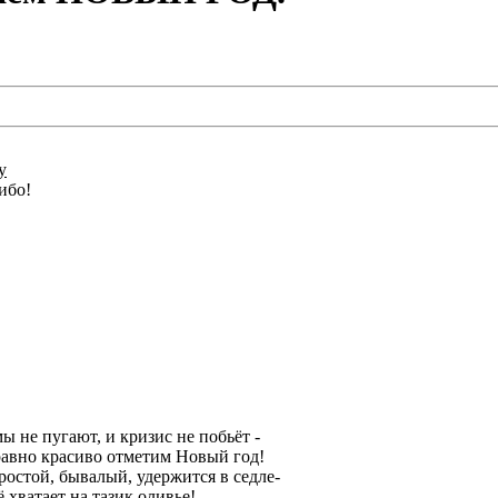
y
ибо!
ы не пугают, и кризис не побьёт -
равно красиво отметим Новый год!
ростой, бывалый, удержится в седле-
 хватает на тазик оливье!