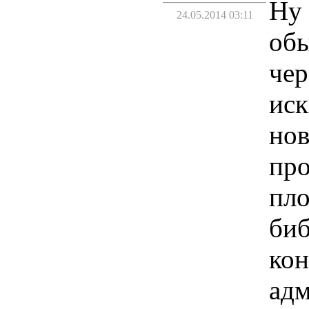
Ну 
24.05.2014 03:11
обы
чер
иск
но
про
пло
биб
кон
адм