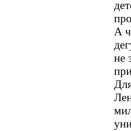
дет
про
А ч
дег
не 
при
Для
Лен
мил
уни