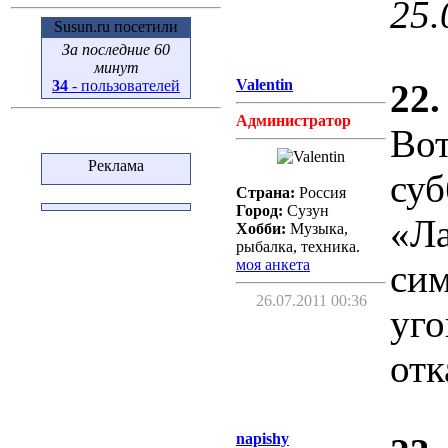
25.
Susun.ru посетили
За последние 60
минут
Valentin
22.
34
- пользователей
Администратор
Вот
Реклама
суб
Страна:
Россия
Город:
Сузун
«Л
Хобби:
Музыка,
рыбалка, техника.
моя анкета
сим
26.07.2011 00:36
уго
отк
napishy