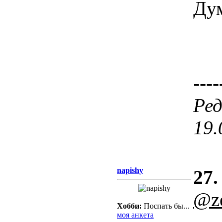
Дум
----
Ред
19.
napishy
27.
@ze
Хобби:
Поспать бы...
моя анкета