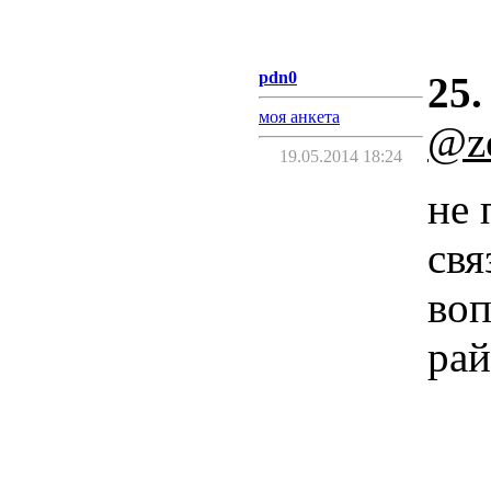
pdn0
25.
моя анкета
@ze
19.05.2014 18:24
не 
свя
воп
рай