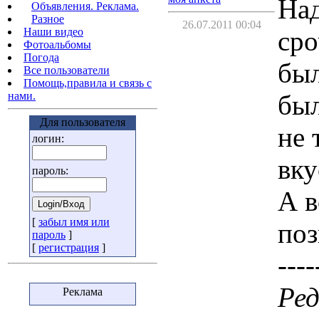
На
Объявления. Реклама.
Разное
26.07.2011 00:04
сро
Наши видео
Фотоальбомы
Погода
был
Все пользователи
Помощь,правила и связь с
был
нами.
Для пользователя
не 
логин:
вку
пароль:
А в
[
забыл имя или
поз
пароль
]
[
регистрация
]
----
Ред
Реклама