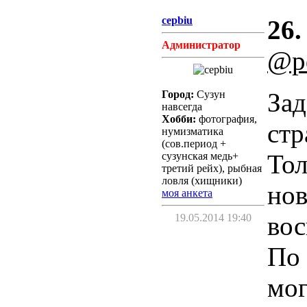
cepbiu
26.
Администратор
@p
Зад
Город:
Сузун
навсегда
Хобби:
фотография,
стр
нумизматика
(сов.период +
Тол
сузунская медь+
третий рейх), рыбная
ловля (хищники)
нов
моя анкета
вос
19.05.2014 19:40
По 
мог