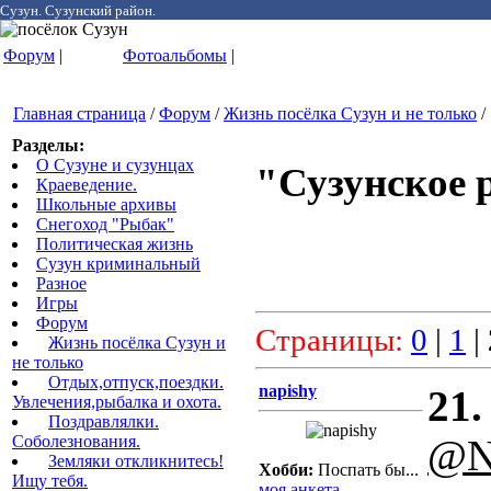
Сузун. Сузунский район.
Форум
|
Фотоальбомы
|
Главная страница
/
Форум
/
Жизнь посёлка Сузун и не только
/
Разделы:
О Сузуне и сузунцах
"Сузунское 
Краеведение.
Школьные архивы
Снегоход "Рыбак"
Политическая жизнь
Сузун криминальный
Разное
Игры
Форум
Страницы:
0
|
1
|
Жизнь посёлка Сузун и
не только
Отдых,отпуск,поездки.
napishy
21.
Увлечения,рыбалка и охота.
Поздравлялки.
@N
Соболезнования.
Земляки откликнитесь!
Хобби:
Поспать бы...
Ищу тебя.
моя анкета