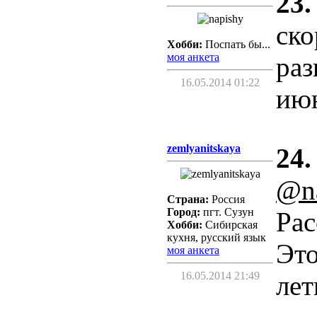
23.
ско
Хобби:
Поспать бы...
моя анкета
раз
16.05.2014 01:22
ию
zemlyanitskaya
24.
@n
Страна:
Россия
Город:
пгт. Сузун
Рас
Хобби:
Сибирская
кухня, русский язык
Это
моя анкета
16.05.2014 21:49
лет