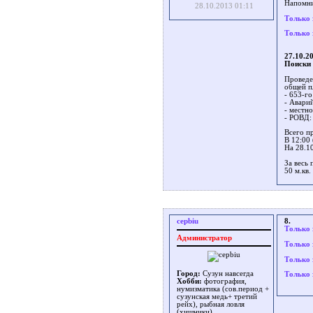
Напомни
28.10.2013 01:11
Только 
Только 
27.10.20
Поиски 
Проведе
общей п
- 653-г
- Аварий
- местно
- РОВД: 
Всего пр
В 12:00
На 28.1
За весь
50 м.кв
cepbiu
8.
Только 
Администратор
Только 
Только 
Город:
Сузун навсегда
Только 
Хобби:
фотография,
нумизматика (сов.период +
сузунская медь+ третий
рейх), рыбная ловля
(хищники)