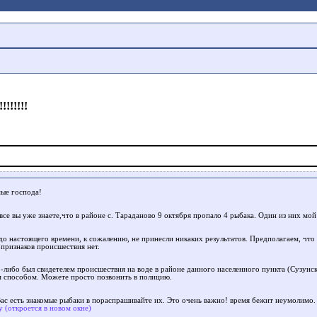
!!!!!!
ые господа!
се вы уже знаете,что в районе с. Тараданово 9 октября пропало 4 рыбака. Один из них мой
до настоящего времени, к сожалению, не принесли никаких результатов. Предполагаем, что 
 признаков происшествия нет.
о-либо был свидетелем происшествия на воде в районе данного населенного пункта (Сузун
 способом. Можете просто позвонить в полицию.
Вас есть знакомые рыбаки в пораспрашивайте их. Это очень важно! время бежит неумолим
у (откроется в новом окне)