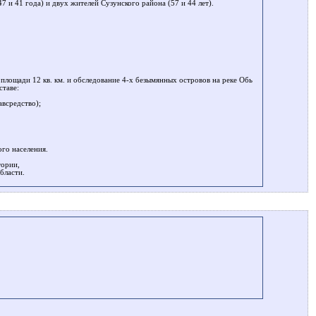
и 41 года) и двух жителей Сузунского района (57 и 44 лет).
площади 12 кв. км. и обследование 4-х безымянных островов на реке Обь
ставе:
авсредство);
го населения.
тории,
бласти.