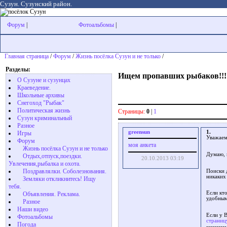
Сузун. Сузунский район.
Форум
|
Фотоальбомы
|
Главная страница
/
Форум
/
Жизнь посёлка Сузун и не только
/
Разделы:
Ищем пропавших рыбаков!!!!!
О Сузуне и сузунцах
Краеведение.
Школьные архивы
Снегоход "Рыбак"
Политическая жизнь
Страницы:
0
|
1
Сузун криминальный
Разное
greensun
1.
Игры
Уважаем
Форум
моя анкета
Жизнь посёлка Сузун и не только
Думаю, в
Отдых,отпуск,поездки.
20.10.2013 03:19
Увлечения,рыбалка и охота.
Поздравлялки. Соболезнования.
Поиски 
никаких
Земляки откликнитесь! Ищу
тебя.
Если кт
Объявления. Реклама.
удобным
Разное
Наши видео
Если у 
Фотоальбомы
страниц
Погода
----------