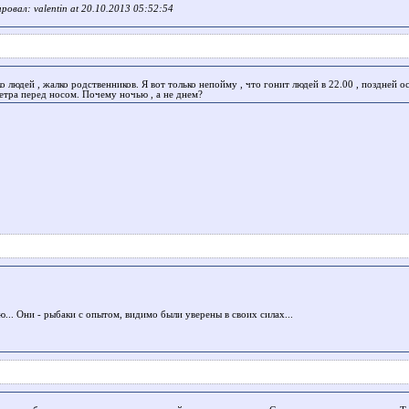
ровал: valentin at 20.10.2013 05:52:54
о людей , жалко родственников. Я вот только непойму , что гонит людей в 22.00 , поздней о
етра перед носом. Почему ночью , а не днем?
ю... Они - рыбаки с опытом, видимо были уверены в своих силах...