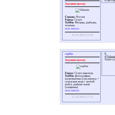
Если сл
Администратор
Страна:
Россия
Город:
Сузун
Хобби:
Музыка, рыбалка,
техника.
моя анкета
20.10.2013 22:00
cepbiu
5.
@Valent
Такое уж
Администратор
Город:
Сузун навсегда
Хобби:
фотография,
нумизматика (сов.период +
сузунская медь+ третий
рейх), рыбная ловля
(хищники)
моя анкета
21.10.2013 17:11