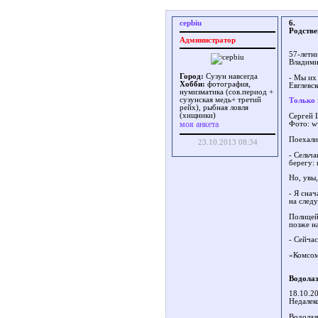
cepbiu
6.
Родстве
Администратор
57-летн
Владимир
Город:
Сузун навсегда
- Мы их
Хобби:
фотография,
Евглевс
нумизматика (сов.период +
сузунская медь+ третий
Только 
рейх), рыбная ловля
(хищники)
Сергей 
моя анкета
Фото: w
Поехали
23.10.2013 08:34
- Сельча
берегу: 
Но, увы,
- Я сна
на след
Полицей
позже н
- Сейчас
«Комсом
Водолаз
18.10.2
Недалеко
Водолаз