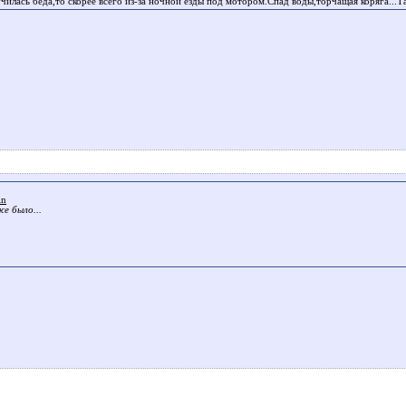
училась беда,то скорее всего из-за ночной езды под мотором.Спад воды,торчащая коряга...
in
е было...