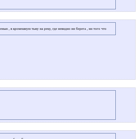
сенью , в кромешную тьму на реку, где невидно ни берега , ни того что