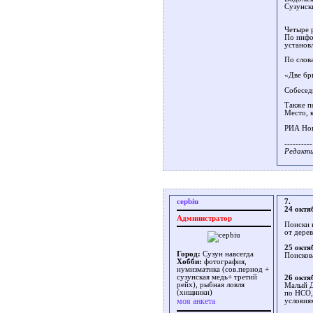
Сузунск
Четыре 
По инфо
установ
По слов
«Две бри
Собеседн
Также п
Место, 
РИА Нов
----------
Редакти
cepbiu
7.
24 октя
Администратор
Поиски 
от дере
25 октя
Город:
Сузун навсегда
Поисков
Хобби:
фотография,
нумизматика (сов.период +
сузунская медь+ третий
26 октя
рейх), рыбная ловля
Малый Д
(хищники)
по НСО,
моя анкета
условиям