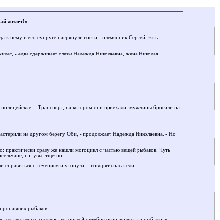
ый жилет!»
а к нему и его супруге нагрянули гости - племянник Сергей, зять
илет, - едва сдерживает слезы Надежда Николаевна, жена Николая
ют полицейские. - Транспорт, на котором они приехали, мужчины бросили на
мастерили на другом берегу Оби, - продолжает Надежда Николаевна. - Но
о: практически сразу же нашли мотоцикл с частью вещей рыбаков. Чуть
ельчане, но, увы, тщетно.
и справиться с течением и утонули, - говорят спасатели.
з пропавших рыбаков.
я тела четверых мужчин, которые 9 октября отправились на рыбалку в