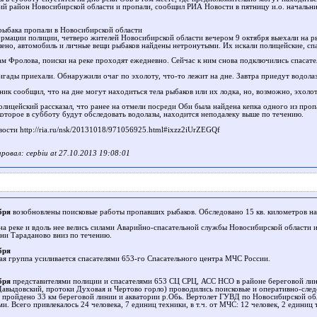
ий район Новосибирской области и пропали, сообщил РИА Новости в пятницу и.о. начальн
рыбака пропали в Новосибирской области
рмации полиции, четверо жителей Новосибирской области вечером 9 октября выехали на ры
лено, автомобиль и личные вещи рыбаков найдены нетронутыми. Их искали полицейские, спа
ам Фролова, поиски на реке проходят ежедневно. Сейчас к ним снова подключились спасате
гады приехали. Обнаружили очаг по эхолоту, что-то лежит на дне. Завтра приедут водолазы,
ик сообщил, что на дне могут находиться тела рыбаков или их лодка, но, возможно, эхолот
олицейский рассказал, что ранее на отмели посреди Оби была найдена кепка одного из проп
которое в субботу будут обследовать водолазы, находится неподалеку выше по течению.
ости http://ria.ru/nsk/20131018/971056925.html#ixzz2iUrZEGQf
ровал: cepbiu at 27.10.2013 19:08:01
бря
возобновлены поисковые работы пропавших рыбаков. Обследовано 15 кв. километров на
на реке и вдоль нее велись силами Аварийно-спасательной службы Новосибирской области и
вни Тараданово вниз по течению.
бря
ая группа усиливается спасателями 653-го Спасательного центра МЧС России.
бря
представителями полиции и спасателями 653 СЦ СРЦ, АСС НСО в районе береговой лини
авыдовский, протоки Духовая и Чертово горло) проводились поисковые и оперативно-сле
 пройдено 33 км береговой линии и акватории р.Обь. Вертолет ГУВД по Новосибирской обл
и. Всего привлекалось 24 человека, 7 единиц техники, в т.ч. от МЧС: 12 человек, 2 едини