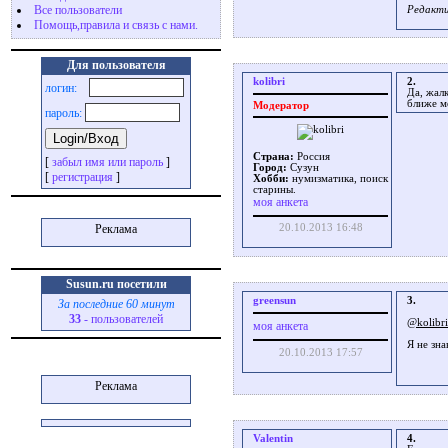
Все пользователи
Редакти
Помощь,правила и связь с нами.
Для пользователя
kolibri
2.
логин:
Да, жалк
ближе м
Модератор
пароль:
Страна:
Россия
[
забыл имя или пароль
]
Город:
Сузун
[
регистрация
]
Хобби:
нумизматика, поиск
старины.
моя анкета
Реклама
20.10.2013 16:48
Susun.ru посетили
greensun
3.
За последние 60 минут
33
- пользователей
@kolibri
моя анкета
Я не зна
20.10.2013 17:57
Реклама
Valentin
4.