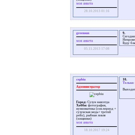
моя анкета
28.10.2013 01:16
greensun
9.
Сегодня
Непровер
моя анкета
Буду бл
05.11.2013 17:08
cepbiu
10.
Только 
Администратор
Выходит,
Город:
Сузун навсегда
Хобби:
фотография,
нумизматика (сов.период +
сузунская медь+ третий
рейх), рыбная ловля
(хищники)
моя анкета
18.10.2017 19:24