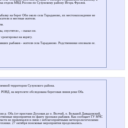
ика отдела МВД России по Сузунскому району Игорь Фролов.
балку на берег Оби около села Тараданово, их местонахождение не
сатели и местные жители.
ли.
 спустятся», - сказал он.
 среагировал на корягу.
авших рыбаков - жителя села Тараданово. Родственники опознали ее.
земной территории Сузунского района.
 РОВД, на вертолете обследована береговая линия реки Обь
и р. Обь (от пристани Духовая до о. Волчий, о. Большой Давыдовский,
дственные мероприятия по факту пропажи рыбаков. Как сообщает ГУ МЧС
асти не привлекался в связи с неблагоприятными метеорологическими
ц техники. 27 октября поисковые мероприятия продолжались.