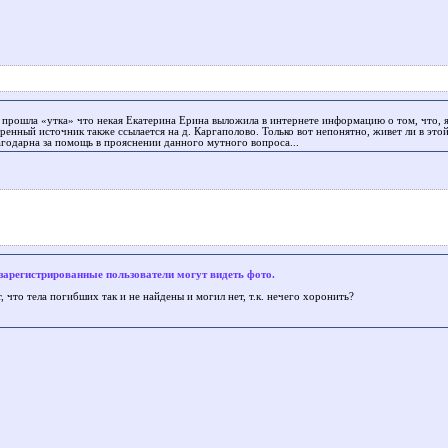
 прошла «утка» что некая Екатерина Ерина выложила в интернете информацию о том, что, я
енный источник также ссылается на д. Каргаполово. Только вот непонятно, живет ли в этой
агодарна за помощь в прояснении данного мутного вопроса...
зарегистрированные пользователи могут видеть фото.
 что тела погибших так и не найдены и могил нет, т.к. нечего хоронить?