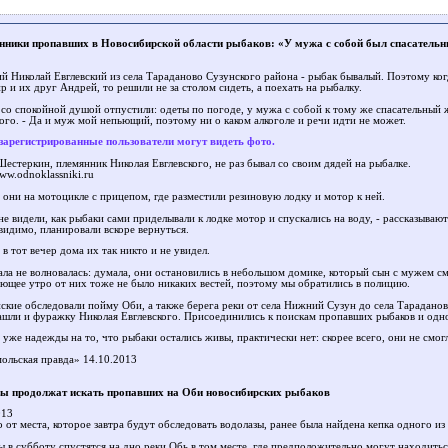
нники пропавших в Новосибирской области рыбаков: «У мужа с собой был спасательн
ий Николай Евглевский из села Тараданово Сузунского района - рыбак бывалый. Поэтому когд
 и их друг Андрей, то решили не за столом сидеть, а поехать на рыбалку.
 со спокойной душой отпустили: одеты по погоде, у мужа с собой к тому же спасательный ж
кого. - Да и муж мой непьющий, поэтому ни о каком алкоголе и речи идти не может.
зарегистрированные пользователи могут видеть фото.
Шестеркин, племянник Николая Евглевского, не раз бывал со своим дядей на рыбалке.
ww.odnoklassniki.ru
 они на мотоцикле с прицепом, где разместили резиновую лодку и мотор к ней.
не видели, как рыбаки сами приделывали к лодке мотор и спускались на воду, - рассказыва
видимо, планировали вскоре вернуться.
 в тот вечер дома их так никто и не увидел.
чала не волновалась: думала, они остановились в небольшом домике, который сын с мужем с
ующее утро от них тоже не было никаких вестей, поэтому мы обратились в полицию.
ские обследовали пойму Оби, а также берега реки от села Нижний Сузун до села Тараданов
ашли и фуражку Николая Евглевского. Присоединились к поискам пропавших рыбаков и однос
 уже надежды на то, что рыбаки остались живы, практически нет: скорее всего, они не смогл
ольская правда» 14.10.2013
ы продолжат искать пропавших на Оби новосибирских рыбаков
013
 от места, которое завтра будут обследовать водолазы, ранее была найдена кепка одного и
ы в субботу спустятся на дно реки Обь в том месте, где предположительно могут находитьс