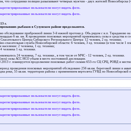
м, что сотрудники полиции разыскивают четверых мужчин - двух жителей Новосибирска (47 
зарегистрированные пользователи могут видеть фото.
зарегистрированные пользователи могут видеть фото.
13 г.
пропавших рыбаков в Сузунском районе продолжаются.
но обследование прибрежной линии 3-й южной протоки р. Обь рядом с н.п. Тараданово на 
лощадью 6 кв. км. К проведению поисковых мероприятий привлекались силы и средства в со
о Спасательного Центра Сибирского Регионального Центра: 12 человек, 2 ед. техники;
но-спасательная служба Новосибирской области: 6 человек, 3 ед. техники (в том числе 1 пл
е население: 2 человека, 1 ед. техники;
4 человека 1 ед. техники.
ивлекалось 24 человека, 7 ед. техники., в том числе от МЧС - 12 человек, 2 ед. техники.
 (мск) силы АСС НСО убыли в место постоянной дислокации.
0.2013 г. планируется продолжение поисковых работ силами 653-го СЦ СРЦ, РОВД и местно
 период проведения поисковых мероприятий обследовано 256 кв.км. береговой линии и аква
. дна реки, 55 кв.км. территории района с применением вертолета ГУВД по Новосибирской о
зарегистрированные пользователи могут видеть фото.
зарегистрированные пользователи могут видеть фото.
зарегистрированные пользователи могут видеть фото.
зарегистрированные пользователи могут видеть фото.