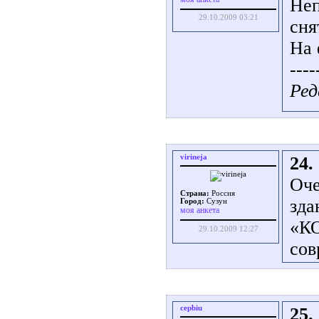
Неп
29.10.2009 03:21
сня
На 
----
Ред
virineja
24.
Оче
Страна:
Россия
зда
Город:
Сузун
моя анкета
«КО
29.10.2009 12:27
сов
cepbiu
25.