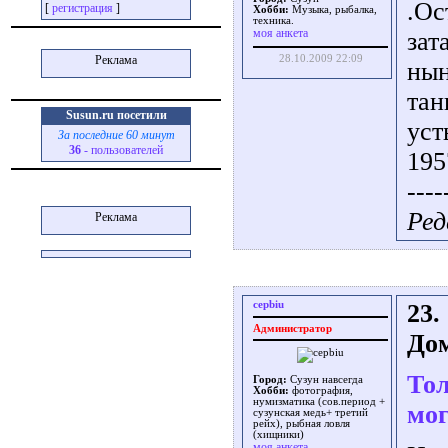
.Ос
[
регистрация
]
Хобби:
Музыка, рыбалка,
техника.
моя анкета
зат
Реклама
28.10.2009 22:09
нын
тан
Susun.ru посетили
уст
За последние 60 минут
36
- пользователей
195
----
Ред
Реклама
cepbiu
23.
Администратор
Дом
Тол
Город:
Сузун навсегда
Хобби:
фотография,
нумизматика (сов.период +
мог
сузунская медь+ третий
рейх), рыбная ловля
(хищники)
моя анкета