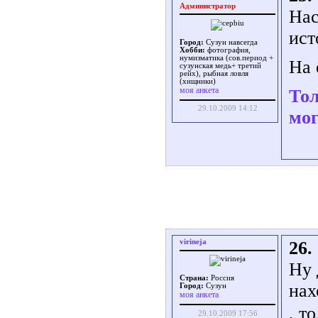
Администратор
Нас
ист
Город:
Сузун навсегда
Хобби:
фотография,
нумизматика (сов.период +
На 
сузунская медь+ третий
рейх), рыбная ловля
(хищники)
моя анкета
Тол
29.10.2009 14:12
мог
virineja
26.
Ну 
Страна:
Россия
нах
Город:
Сузун
моя анкета
, т
29.10.2009 17:56