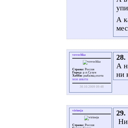
упи
А к
мес
vovochka
28.
А н
Страна:
Россия
ни 
Город:
р.п.Сузун
Хобби:
рыбалка,охота
моя анкета
30.10.2009 09:48
virineja
29.
Ни ч
Страна:
Россия