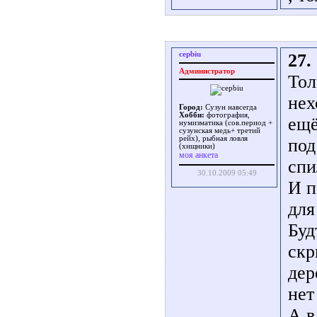
cepbiu
27.
Администратор
Тол
нех
Город:
Сузун навсегда
Хобби:
фотография,
ещё
нумизматика (сов.период +
сузунская медь+ третий
рейх), рыбная ловля
под
(хищники)
моя анкета
спи
30.10.2009 05:49
И п
для
Буд
скр
дер
нет
А в