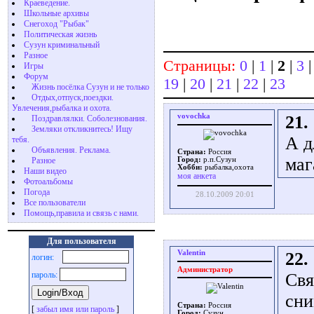
Краеведение.
Школьные архивы
Снегоход "Рыбак"
Политическая жизнь
Сузун криминальный
Разное
Страницы:
0
|
1
|
2
|
3
Игры
Форум
19
|
20
|
21
|
22
|
23
Жизнь посёлка Сузун и не только
Отдых,отпуск,поездки.
Увлечения,рыбалка и охота.
vovochka
21.
Поздравлялки. Соболезнования.
Земляки откликнитесь! Ищу
А д
тебя.
Объявления. Реклама.
Страна:
Россия
маг
Разное
Город:
р.п.Сузун
Хобби:
рыбалка,охота
Наши видео
моя анкета
Фотоальбомы
Погода
28.10.2009 20:01
Все пользователи
Помощь,правила и связь с нами.
Для пользователя
Valentin
22.
логин:
Администратор
пароль:
Свя
сни
Страна:
Россия
[
забыл имя или пароль
]
Город:
Сузун