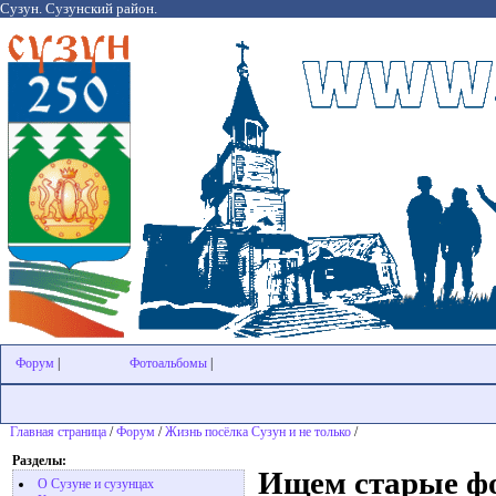
Сузун. Сузунский район.
Форум
|
Фотоальбомы
|
Главная страница
/
Форум
/
Жизнь посёлка Сузун и не только
/
Разделы:
Ищем старые фо
О Сузуне и сузунцах