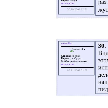
раз
Город:
Сузун
моя анкета
жут
30.10.2009 12:31
vovochka
30.
Вид
Страна:
Россия
это
Город:
р.п.Сузун
Хобби:
рыбалка,охота
моя анкета
исп
03.11.2009 21:08
дел
наш
пид