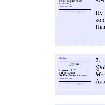
рейх), рыбная ловля
(хищники)
моя анкета
Ну 
20.02.2015 17:33
кор
Наз
Kedroff
7.
@ni
Страна:
СССР
Мен
Город:
Сузун
Хобби:
Чебаки и караси.
моя анкета
Ааа
20.02.2015 20:30