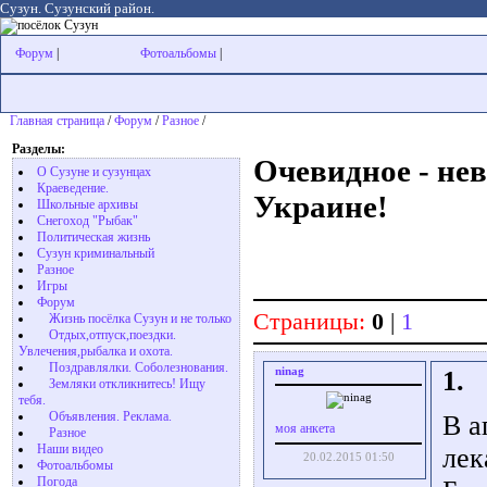
Сузун. Сузунский район.
Форум
|
Фотоальбомы
|
Главная страница
/
Форум
/
Разное
/
Разделы:
Очевидное - нев
О Сузуне и сузунцах
Краеведение.
Украине!
Школьные архивы
Снегоход "Рыбак"
Политическая жизнь
Сузун криминальный
Разное
Игры
Форум
Страницы:
0
|
1
Жизнь посёлка Сузун и не только
Отдых,отпуск,поездки.
Увлечения,рыбалка и охота.
Поздравлялки. Соболезнования.
ninag
1.
Земляки откликнитесь! Ищу
тебя.
Объявления. Реклама.
В а
моя анкета
Разное
Наши видео
лек
20.02.2015 01:50
Фотоальбомы
Погода