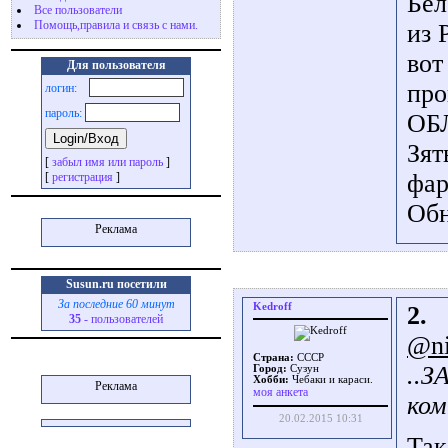
Бел
Все пользователи
Помощь,правила и связь с нами.
из 
вот
Для пользователя
про
логин:
пароль:
ОБЛ
Зят
[
забыл имя или пароль
]
фар
[
регистрация
]
Обн
Реклама
Susun.ru посетили
За последние 60 минут
Kedroff
2.
35
- пользователей
@ni
Страна:
СССР
..З
Город:
Сузун
Хобби:
Чебаки и караси.
Реклама
моя анкета
ком
20.02.2015 10:31
Так