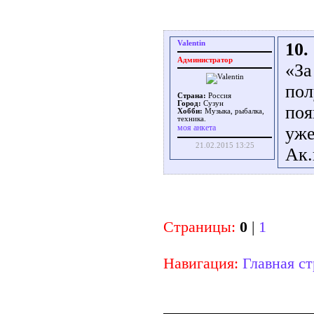
Valentin
10.
Администратор
«За
пол
Страна:
Россия
Город:
Сузун
поя
Хобби:
Музыка, рыбалка,
техника.
моя анкета
уже
21.02.2015 13:25
Ак.
Страницы:
0
|
1
Навигация:
Главная с