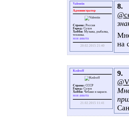
Valentin
8.
Администратор
@ce
зна
Страна:
Россия
Город:
Сузун
Хобби:
Музыка, рыбалка,
Мне
техника.
моя анкета
на 
20.02.2015 21:40
Kedroff
9.
@Va
Страна:
СССР
Мне
Город:
Сузун
Хобби:
Чебаки и караси.
моя анкета
при
21.02.2015 11:41
Сан