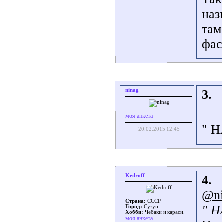
наз
там
фас
ninag
3.
моя анкета
" 
20.02.2015 12:45
Kedroff
4.
@ni
Страна:
СССР
" 
Город:
Сузун
Хобби:
Чебаки и караси.
моя анкета