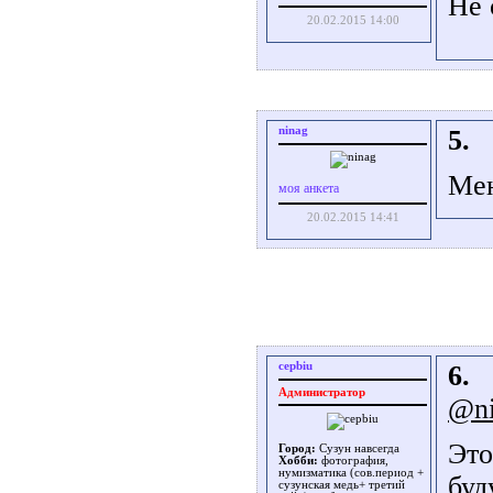
Не 
20.02.2015 14:00
ninag
5.
Мен
моя анкета
20.02.2015 14:41
cepbiu
6.
Администратор
@ni
Это
Город:
Сузун навсегда
Хобби:
фотография,
нумизматика (сов.период +
буд
сузунская медь+ третий