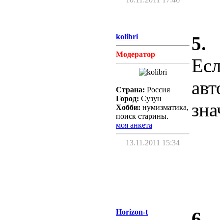
kolibri
5.
Модератор
Есл
авт
Страна:
Россия
Город:
Сузун
зна
Хобби:
нумизматика,
поиск старины.
моя анкета
13.11.2011 15:34
Horizon-t
6.