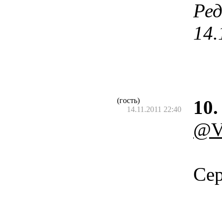
Ред
14.
(гость)
10.
14.11.2011 22:40
@Va
Сер