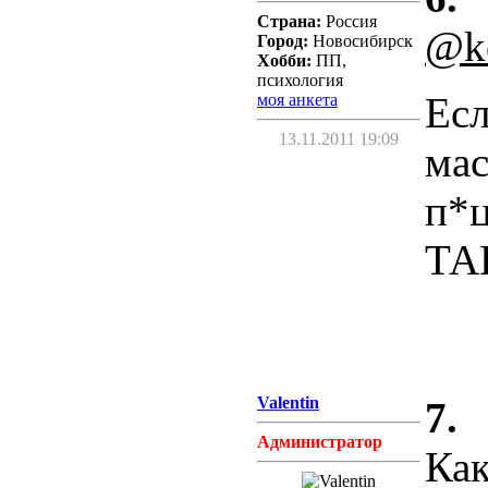
Страна:
Россия
@ko
Город:
Новосибирск
Хобби:
ПП,
психология
Есл
моя анкета
13.11.2011 19:09
мас
п*ц
ТА
Valentin
7.
Администратор
Как