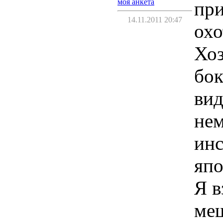
моя анкета
при
14.11.2011 20:47
охо
Хоз
бок
вид
нем
инс
япо
Я в
меш