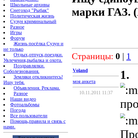
Школьные архивы
марки ГАЗ. (
Снегоход "Рыбак"
Политическая жизнь
Сузун криминальный
Разное
Игры
Форум
Жизнь посёлка Сузун и
не только
Страницы:
0
|
1
Отдых,отпуск,поездки.
Увлечения,рыбалка и охота.
Поздравлялки.
Voland
1.
Соболезнования.
Земляки откликнитесь!
моя анкета
Ищу тебя.
Объявления. Реклама.
10.11.2011 11:37
Разное
Наши видео
пр
Фотоальбомы
Погода
Все пользователи
Помощь,правила и связь с
нами.
Про