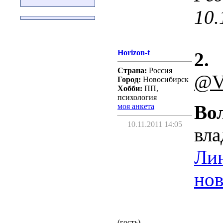
10.
Horizon-t
2.
Страна:
Россия
@V
Город:
Новосибирск
Хобби:
ПП,
психология
Во
моя анкета
10.11.2011 14:05
вла
Лин
нов
(гость)