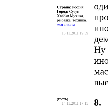
оди
Страна:
Россия
Город:
Сузун
про
Хобби:
Музыка,
рыбалка, техника.
моя анкета
ино
13.11.2011 19:59
дек
Ну 
ино
мас
вые
(гость)
8.
14.11.2011 17:15