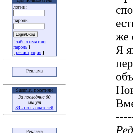
Для пользователя
спо
логин:
ест
пароль:
же 
[
забыл имя или
Я я
пароль
]
[
регистрация
]
пер
Реклама
объ
Нов
Susun.ru посетили
За последние 60
Вме
минут
33
- пользователей
----
Ред
Реклама