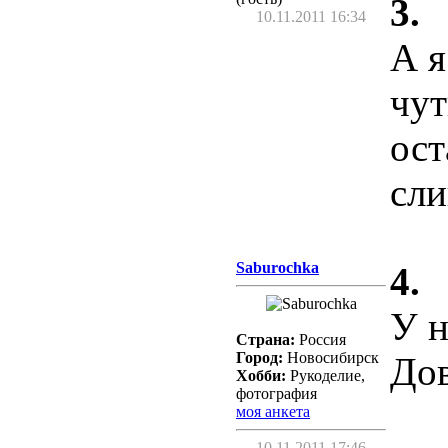
3.
10.11.2011 16:34
А я
чут
ост
сли
Saburochka
4.
У н
Страна:
Россия
Город:
Новосибирск
До
Хобби:
Рукоделие,
фотография
моя анкета
10.11.2011 17:46