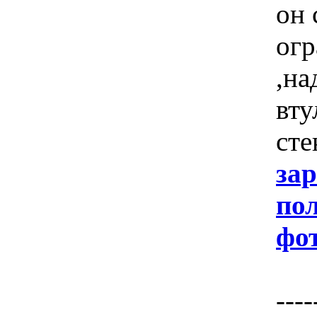
он 
огр
,на
вту
сте
за
пол
фот
----