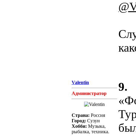
@Va
Слу
как
Valentin
9.
Администратор
«Ф
Тур
Страна:
Россия
Город:
Сузун
был
Хобби:
Музыка,
рыбалка, техника.