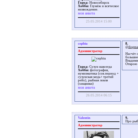
Город:
Новосибирск
Хобби:
Глумёж и всяческое
низвождение.
моя анкета
25.05.2014 15:00
cepbiu
8.
@dogm
Администратор
Насчёт 
большие
Владими
Открою 
Город:
Сузун навсегда
Хобби:
фотография,
нумизматика (сов.период +
сузунская медь+ третий
рейх), рыбная ловля
(хищники)
моя анкета
26.05.2014 06:15
Valentin
9.
Про рыб
Администратор