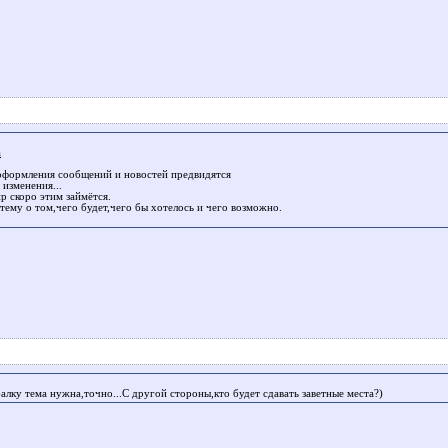
a
оформления сообщений и новостей предвидятся
 изменения...
р скоро этим займётся.
тему о том,чего будет,чего бы хотелось и чего возможно.
алку тема нужна,точно...С другой стороны,кто будет сдавать заветные места?)