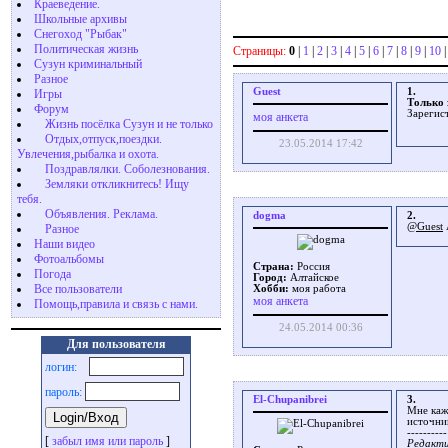
Краеведение.
Школьные архивы
Снегоход "Рыбак"
Политическая жизнь
Страницы:
0
|
1
|
2
|
3
|
4
|
5
|
6
|
7
|
8
|
9
|
10
Сузун криминальный
Разное
Guest
1.
Игры
Только 
Форум
Зарегис
моя анкета
Жизнь посёлка Сузун и не только
Отдых,отпуск,поездки.
23.05.2014 17:42
Увлечения,рыбалка и охота.
Поздравлялки. Соболезнования.
Земляки откликнитесь! Ищу
тебя.
Объявления. Реклама.
dogma
2.
@Guest
Разное
Наши видео
Фотоальбомы
Страна:
Россия
Погода
Город:
Алтайское
Все пользователи
Хобби:
мoя работа
моя анкета
Помощь,правила и связь с нами.
24.05.2014 00:36
Для пользователя
логин:
пароль:
El-Chupanibrei
3.
Мне каж
источник
----------
[
забыл имя или пароль
]
Редакти