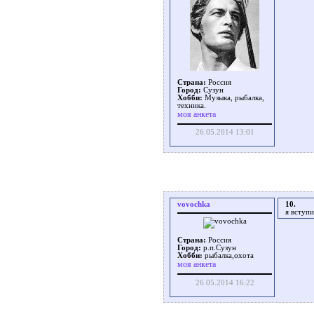
Страна:
Россия
Город:
Сузун
Хобби:
Музыка, рыбалка,
техника.
моя анкета
26.05.2014 13:01
vovochka
10.
я вступ
Страна:
Россия
Город:
р.п.Сузун
Хобби:
рыбалка,охота
моя анкета
26.05.2014 16:22