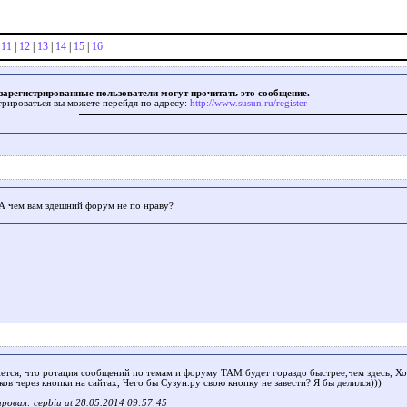
|
11
|
12
|
13
|
14
|
15
|
16
зарегистрированные пользователи могут прочитать это сообщение.
трироваться вы можете перейдя по адресу:
http://www.susun.ru/register
А чем вам здешний форум не по нраву?
ется, что ротация сообщений по темам и форуму ТАМ будет гораздо быстрее,чем здесь, Х
ов через кнопки на сайтах, Чего бы Сузун.ру свою кнопку не завести? Я бы делился)))
ровал: cepbiu at 28.05.2014 09:57:45