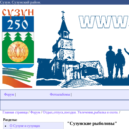
Сузун. Сузунский район.
Форум
|
Фотоальбомы
|
Главная страница
/
Форум
/
Отдых,отпуск,поездки. Увлечения,рыбалка и охота.
/
Разделы:
"Сузунские рыболовы"
О Сузуне и сузунцах