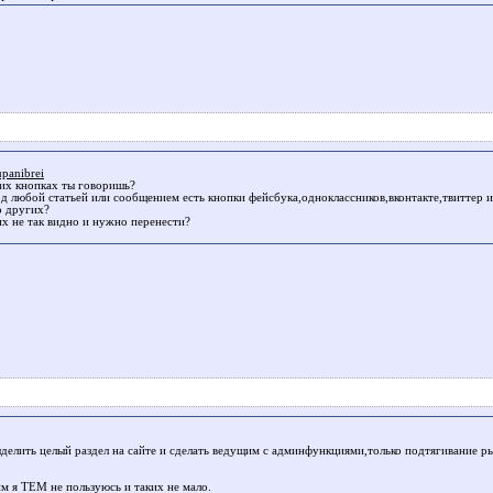
panibrei
ких кнопках ты говоришь?
од любой статьей или сообщением есть кнопки фейсбука,одноклассников,вконтакте,твиттер и
о других?
х не так видно и нужно перенести?
делить целый раздел на сайте и сделать ведущим с админфункциями,только подтягивание ры
м я ТЕМ не пользуюсь и таких не мало.