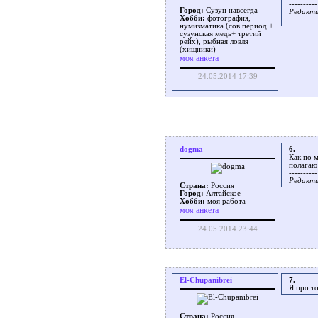
----------
Город:
Сузун навсегда
Редакти
Хобби:
фотография,
нумизматика (сов.период +
сузунская медь+ третий
рейх), рыбная ловля
(хищники)
моя анкета
24.05.2014 17:39
dogma
6.
Как по 
полагаю
----------
Редакти
Страна:
Россия
Город:
Алтайское
Хобби:
мoя работа
моя анкета
24.05.2014 23:44
El-Chupanibrei
7.
Я про то
Страна:
Россия