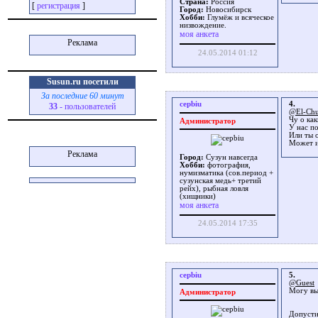
Страна:
Россия
[
регистрация
]
Город:
Новосибирск
Хобби:
Глумёж и всяческое
низвождение.
моя анкета
Реклама
24.05.2014 01:12
Susun.ru посетили
За последние 60 минут
cepbiu
4.
33
- пользователей
@El-Chu
Чу о ка
Администратор
У нас п
Или ты 
Может и
Реклама
Город:
Сузун навсегда
Хобби:
фотография,
нумизматика (сов.период +
сузунская медь+ третий
рейх), рыбная ловля
(хищники)
моя анкета
24.05.2014 17:35
cepbiu
5.
@Guest
Могу вы
Администратор
Допусти