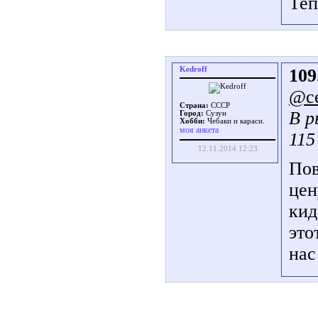
Теп
Kedroff
109
@ce
Страна:
СССР
В р
Город:
Сузун
Хобби:
Чебаки и караси.
моя анкета
115
12.11.2014 12:23
Пов
цен
кид
это
нас