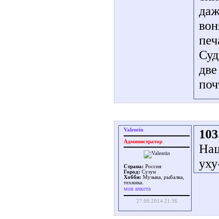
даж
вон
печ
Суд
две
поч
Valentin
103
Администратор
Наш
уху
Страна:
Россия
Город:
Сузун
Хобби:
Музыка, рыбалка,
техника.
моя анкета
27.09.2014 21:36