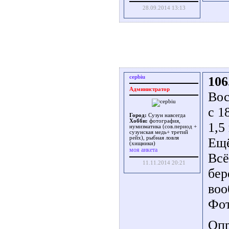
28.09.2014 13:13
cepbiu
106
Администратор
Вос
с 1
Город:
Сузун навсегда
Хобби:
фотография,
1,5
нумизматика (сов.период +
сузунская медь+ третий
рейх), рыбная ловля
Ещё
(хищники)
моя анкета
Всё
11.11.2014 20:21
бер
воо
Фот
Опр