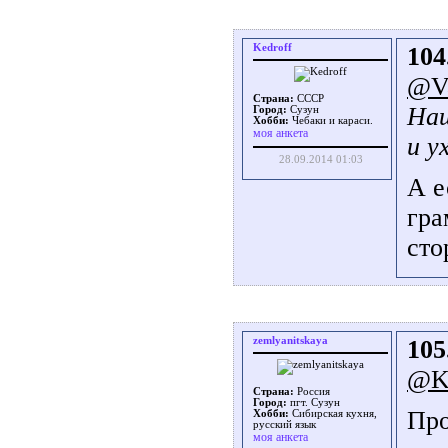
Kedroff
104
@Va
Страна:
СССР
Наш
Город:
Сузун
Хобби:
Чебаки и караси.
моя анкета
и у
28.09.2014 01:03
А е
гра
сто
zemlyanitskaya
105
@Ke
Страна:
Россия
Город:
пгт. Сузун
Про
Хобби:
Сибирская кухня,
русский язык
моя анкета