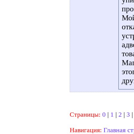
про
Мой
отк
уст
адв
тов
Маг
это
дру
Страницы:
0
|
1
|
2
|
3
Навигация:
Главная с