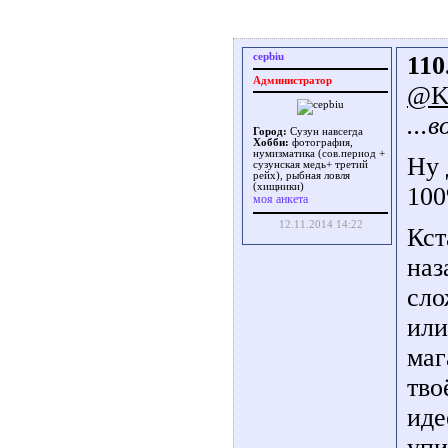
cepbiu
110
Администратор
@Ke
...
Город:
Сузун навсегда
Хобби:
фотография,
нумизматика (сов.период +
Ну 
сузунская медь+ третий
рейх), рыбная ловля
(хищники)
100
моя анкета
12.11.2014 14:22
Кст
наз
сло
или
маг
тво
иде
упи