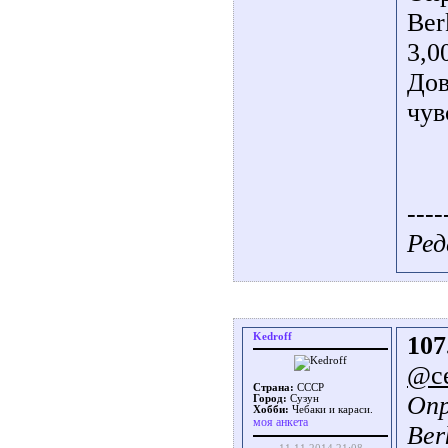
Ber
3,0
Дов
чув
----
Ред
Kedroff
107
@ce
Страна:
СССР
Опр
Город:
Сузун
Хобби:
Чебаки и караси.
моя анкета
Ber