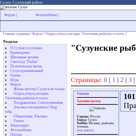
Сузун. Сузунский район.
Форум
|
Фотоальбомы
|
Главная страница
/
Форум
/
Отдых,отпуск,поездки. Увлечения,рыбалка и охота.
/
Разделы:
"Сузунские ры
О Сузуне и сузунцах
Краеведение.
Школьные архивы
Снегоход "Рыбак"
Политическая жизнь
Сузун криминальный
Разное
Страницы:
0
|
1
|
2
|
3
Игры
Форум
Жизнь посёлка Сузун и не только
Отдых,отпуск,поездки.
Valentin
101
Увлечения,рыбалка и охота.
Администратор
Поздравлялки. Соболезнования.
Пра
Земляки откликнитесь! Ищу
тебя.
Объявления. Реклама.
Страна:
Россия
Город:
Сузун
Разное
Хобби:
Музыка, рыбалка,
Наши видео
техника.
Фотоальбомы
моя анкета
Погода