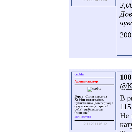
11.11.2014 21:08
3,0
Дов
чув
200
cepbiu
108
Администратор
@Ke
В р
Город:
Сузун навсегда
Хобби:
фотография,
нумизматика (сов.период +
115
сузунская медь+ третий
рейх), рыбная ловля
(хищники)
Не 
моя анкета
кат
12.11.2014 05:12