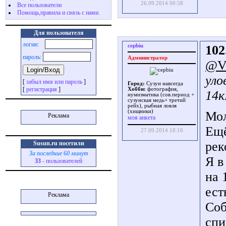
26.09.2014 00:58
Все пользователи
Помощь,правила и связь с нами.
Для пользователя
логин:
cepbiu
102
пароль:
Администратор
@Va
уло
[
забыл имя или пароль
]
Город:
Сузун навсегда
[
регистрация
]
Хобби:
фотография,
14к
нумизматика (сов.период +
сузунская медь+ третий
рейх), рыбная ловля
(хищники)
Мол
Реклама
моя анкета
Ещё
27.09.2014 18:16
рек
Susun.ru посетили
За последние 60 минут
Я в
33
- пользователей
на 
ест
Реклама
Соб
спи