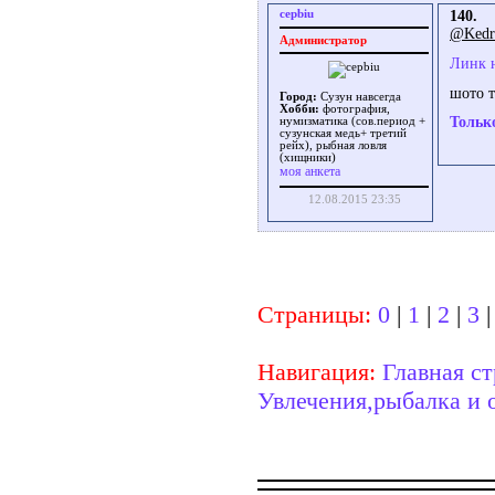
cepbiu
140.
@Kedr
Администратор
Линк н
шото т
Город:
Сузун навсегда
Хобби:
фотография,
Тольк
нумизматика (сов.период +
сузунская медь+ третий
рейх), рыбная ловля
(хищники)
моя анкета
12.08.2015 23:35
Страницы:
0
|
1
|
2
|
3
Навигация:
Главная с
Увлечения,рыбалка и о