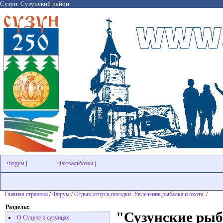
Сузун. Сузунский район.
Форум
|
Фотоальбомы
|
Главная страница
/
Форум
/
Отдых,отпуск,поездки. Увлечения,рыбалка и охота.
/
Разделы:
"Сузунские ры
О Сузуне и сузунцах