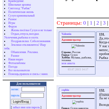
Краеведение.
Школьные архивы
Снегоход "Рыбак"
Политическая жизнь
Сузун криминальный
Разное
Страницы:
0
|
1
|
2
|
3
Игры
Форум
Жизнь посёлка Сузун и не только
Отдых,отпуск,поездки.
Valentin
131.
Увлечения,рыбалка и охота.
Да,эт
Администратор
Поздравлялки. Соболезнования.
Когда-
Земляки откликнитесь! Ищу
У нас 
тебя.
меппс,
Объявления. Реклама.
Страна:
Россия
пробов
Город:
Сузун
Разное
Рыбка 
Хобби:
Музыка, рыбалка,
Наши видео
техника.
Фотоальбомы
моя анкета
Погода
03.07.2015 14:17
Все пользователи
Помощь,правила и связь с нами.
Для пользователя
логин:
cepbiu
132.
@vovo
пароль:
Администратор
Ты не 
Володь
[
забыл имя или пароль
]
Город:
Сузун навсегда