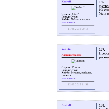
Kedroff
136.
@cepb
На сво
Укол о
Страна:
СССР
Город:
Сузун
Хобби:
Чебаки и караси.
моя анкета
11.08.2015 00:13
Valentin
137.
Предст
Администратор
расхот
Страна:
Россия
Город:
Сузун
Хобби:
Музыка, рыбалка,
техника.
моя анкета
12.08.2015 11:51
Kedroff
138.