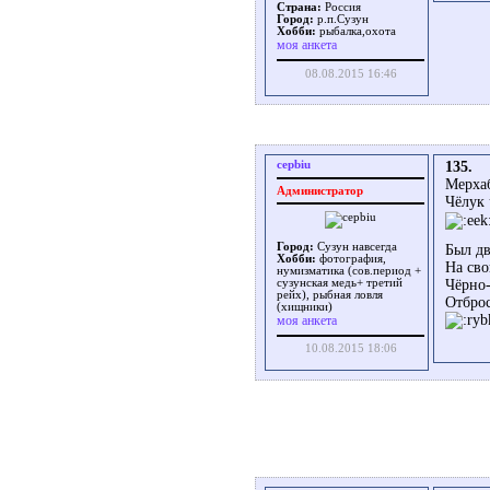
Страна:
Россия
Город:
р.п.Сузун
Хобби:
рыбалка,охота
моя анкета
08.08.2015 16:46
cepbiu
135.
Мерха
Администратор
Чёлук
Город:
Сузун навсегда
Был дв
Хобби:
фотография,
На сво
нумизматика (сов.период +
сузунская медь+ третий
Чёрно-
рейх), рыбная ловля
Отброс
(хищники)
моя анкета
10.08.2015 18:06