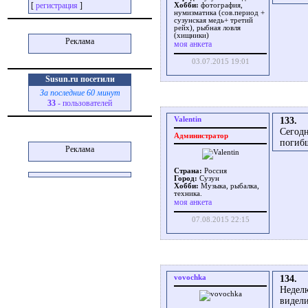
[
регистрация
]
Хобби:
фотография,
нумизматика (сов.период +
сузунская медь+ третий
рейх), рыбная ловля
(хищники)
Реклама
моя анкета
03.07.2015 19:01
Susun.ru посетили
За последние 60 минут
33
- пользователей
Valentin
133.
Сегодн
Администратор
погибш
Реклама
Страна:
Россия
Город:
Сузун
Хобби:
Музыка, рыбалка,
техника.
моя анкета
07.08.2015 22:15
vovochka
134.
Неделю
видели