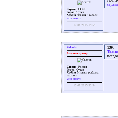
Под Но
страни
Страна:
СССР
Город:
Сузун
Хобби:
Чебаки и караси.
моя анкета
12.08.2015 19:59
Valentin
139.
Тольк
Администратор
псевдо
Страна:
Россия
Город:
Сузун
Хобби:
Музыка, рыбалка,
техника.
моя анкета
12.08.2015 22:34