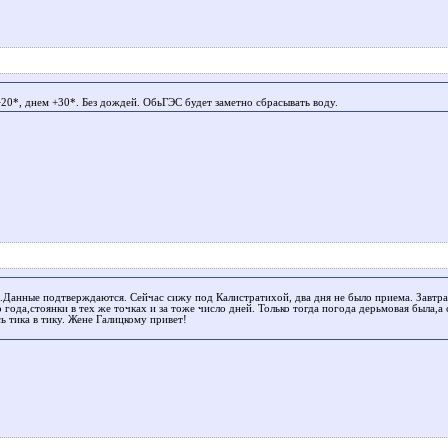
20*, днем +30*. Без дождей. ОбьГЭС будет заметно сбрасывать воду.
.Данные подтверждаются. Сейчас сижу под Калистратихой, два дня не было приема. Завтра
 года,стоянки в тех же точках и за тоже число дней. Только тогда погода дерьмовая была,а
ь тика в тику. Жене Галицкому привет!