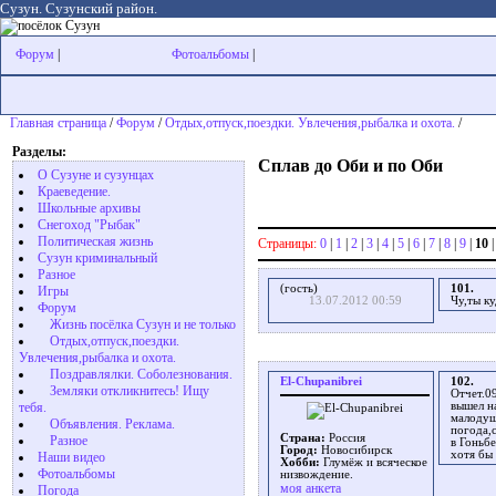
Сузун. Сузунский район.
Форум
|
Фотоальбомы
|
Главная страница
/
Форум
/
Отдых,отпуск,поездки. Увлечения,рыбалка и охота.
/
Разделы:
Сплав до Оби и по Оби
О Сузуне и сузунцах
Краеведение.
Школьные архивы
Снегоход "Рыбак"
Политическая жизнь
Страницы:
0
|
1
|
2
|
3
|
4
|
5
|
6
|
7
|
8
|
9
|
10
Сузун криминальный
Разное
(гость)
101.
Игры
13.07.2012 00:59
Чу,ты к
Форум
Жизнь посёлка Сузун и не только
Отдых,отпуск,поездки.
Увлечения,рыбалка и охота.
Поздравлялки. Соболезнования.
El-Chupanibrei
102.
Земляки откликнитесь! Ищу
Отчет.09
тебя.
вышел н
малодуш
Объявления. Реклама.
погода,
Страна:
Россия
Разное
в Гоньб
Город:
Новосибирск
хотя бы
Наши видео
Хобби:
Глумёж и всяческое
Фотоальбомы
низвождение.
моя анкета
Погода