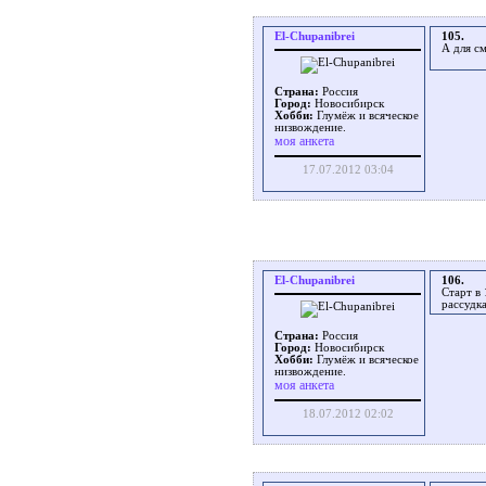
El-Chupanibrei
105.
А для с
Страна:
Россия
Город:
Новосибирск
Хобби:
Глумёж и всяческое
низвождение.
моя анкета
17.07.2012 03:04
El-Chupanibrei
106.
Старт в
рассудк
Страна:
Россия
Город:
Новосибирск
Хобби:
Глумёж и всяческое
низвождение.
моя анкета
18.07.2012 02:02