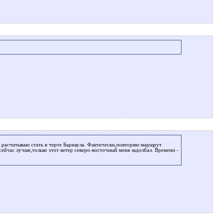
 расчитываю стать в черте Барнаула. Фактически,повторяю маршрут
 сейчас лучше,только этот ветер северо-восточный меня задолбал. Времени -