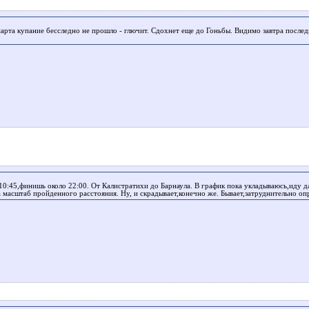
марта купание бесследно не прошло - глючит. Сдохнет еще до Гоньбы. Видимо завтра послед
 10:45,финишь около 22:00. От Калистратихи до Барнаула. В график пока укладываюсь,иду 
а масштаб пройденного расстояния. Ну, и скрадывает,конечно же. Бывает,затруднительно оп