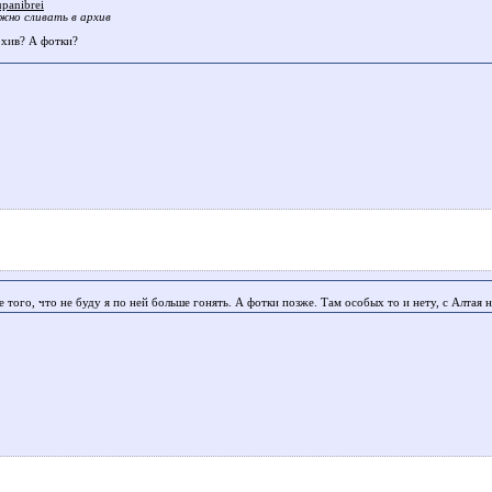
panibrei
жно сливать в архив
рхив? А фотки?
е того, что не буду я по ней больше гонять. А фотки позже. Там особых то и нету, с Алтая