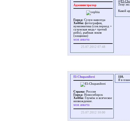
@El-Chu
Тему мо
Администратор
Какой а
Город:
Сузун навсегда
Хобби:
фотография,
нумизматика (сов.период +
сузунская медь+ третий
рейх), рыбная ловля
(хищники)
моя анкета
25.07.2012 07:48
El-Chupanibrei
110.
Я в план
Страна:
Россия
Город:
Новосибирск
Хобби:
Глумёж и всяческое
низвождение.
моя анкета
25.07.2012 10:00