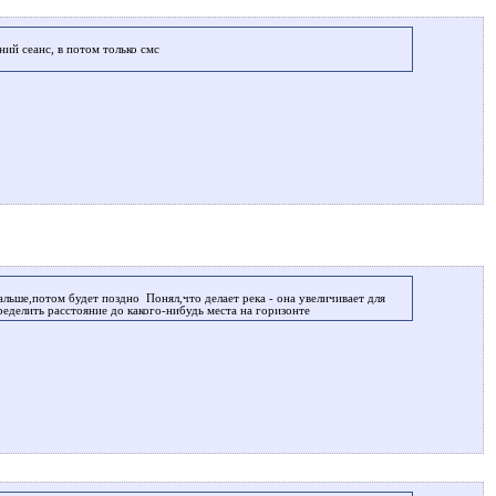
ний сеанс, в потом только смс
дальше,потом будет поздно
Понял,что делает река - она увеличивает для
ределить расстояние до какого-нибудь места на горизонте