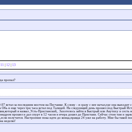
|
11
|
12
|
13
уда пропал?
.07 встал за последним мостом на Песчанке. К слову - я сразу с нее начал,где она выходит 
а Обь и еще через три часа встал под Талицей. На следующий день прошел под Быстрый Ис
ия,который я назвал ,Усть-Пристанский,. Захотелось зайти в Быстрый или Акутиху и сесть 
синдром прошел и дал спурт в 12 часов и вчера дошел до Пристани. Сейчас стою там и заря
е,если получится. Настроение пока идти до конца,правда 24 уже на работу. Мне бы такой п
 на неделю!