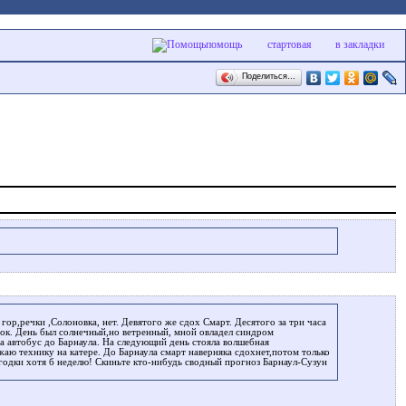
помощь
стартовая
в закладки
Поделиться…
с гор,речки ,Солоновка, нет. Девятого же сдох Смарт. Десятого за три часа
ток. День был солнечный,но ветренный, мной овладел синдром
на автобус до Барнаула. На следующий день стояла волшебная
жаю технику на катере. До Барнаула смарт наверняка сдохнет,потом только
огодки хотя б неделю! Скиньте кто-нибудь сводный прогноз Барнаул-Сузун