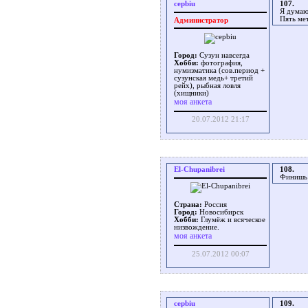
cepbiu
107.
Я думаю
Пять ме
Администратор
Город:
Сузун навсегда
Хобби:
фотография,
нумизматика (сов.период +
сузунская медь+ третий
рейх), рыбная ловля
(хищники)
моя анкета
20.07.2012 21:17
El-Chupanibrei
108.
Финишь 
Страна:
Россия
Город:
Новосибирск
Хобби:
Глумёж и всяческое
низвождение.
моя анкета
25.07.2012 00:07
cepbiu
109.