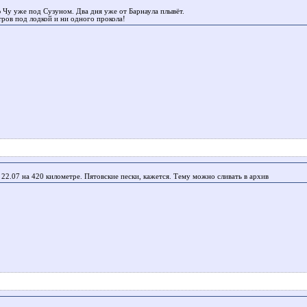
 Чу уже под Сузуном. Два дня уже от Барнаула плывёт.
тров под лодкой и ни одного прокола!
22.07 на 420 километре. Пятовские пески, кажется. Тему можно сливать в архив