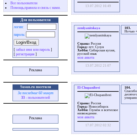
Все пользователи
13.07.2012 16:49
Помощь,правила и связь с нами.
Для пользователя
логин:
zemlyanitskaya
103.
Ночью +
пароль:
Страна:
Россия
Город:
пгт. Сузун
[
забыл имя или пароль
]
Хобби:
Сибирская кухня,
[
регистрация
]
русский язык
моя анкета
13.07.2012 21:07
Реклама
Susun.ru посетили
El-Chupanibrei
104.
Спасибо
За последние 60 минут
десятого
33
- пользователей
упираюс
Страна:
Россия
Город:
Новосибирск
Хобби:
Глумёж и всяческое
низвождение.
моя анкета
Реклама
17.07.2012 02:32