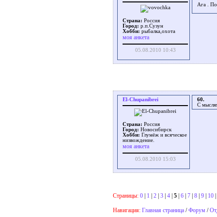
Ага . П
Страна:
Россия
Город:
р.п.Сузун
Хобби:
рыбалка,охота
моя анкета
05.08.2010 10:43
El-Chupanibrei
60.
С мысля
Страна:
Россия
Город:
Новосибирск
Хобби:
Глумёж и всяческое
низвождение.
моя анкета
05.08.2010 15:03
Страницы:
0
|
1
|
2
|
3
|
4
|
5
|
6
|
7
|
8
|
9
|
10
Навигация:
Главная страница
/
Форум
/
От