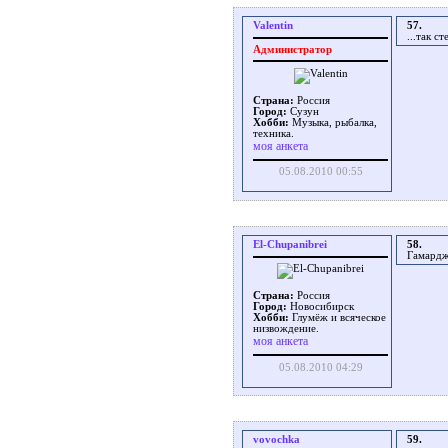
Valentin
57.
...так с
Администратор
Страна:
Россия
Город:
Сузун
Хобби:
Музыка, рыбалка,
техника.
моя анкета
05.08.2010 00:55
El-Chupanibrei
58.
Гамардж
Страна:
Россия
Город:
Новосибирск
Хобби:
Глумёж и всяческое
низвождение.
моя анкета
05.08.2010 04:29
vovochka
59.