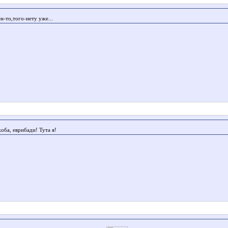
тен-то,того-нету уже...
оба, еврибади! Тута я!