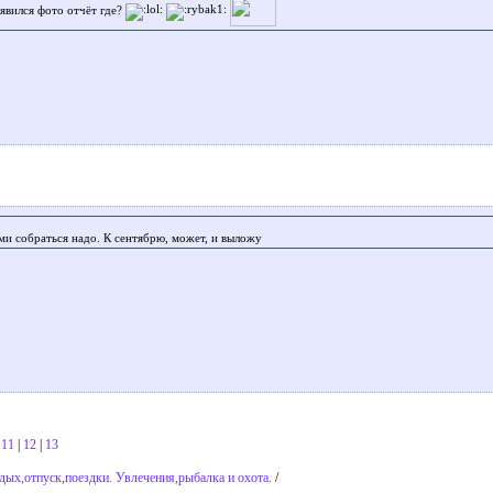
оявился фото отчёт где?
ми собраться надо. К сентябрю, может, и выложу
|
11
|
12
|
13
дых,отпуск,поездки. Увлечения,рыбалка и охота.
/