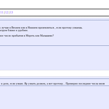
|
11
|
12
|
13
ж лучше в Вехнем или в Нижнем приземлиться , если протоку узнаешь.
ьездом ближе и удобнее.
ое число прибытия в Мереть или Малышево?
 и дело, если узнаю. Яр узнать должен, а вот протоку... Примерно последние числа июля