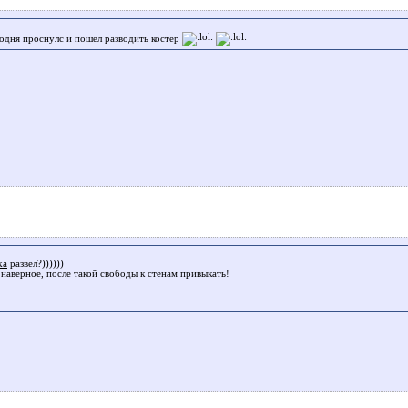
годня проснулс и пошел разводить костер
ka
развел?))))))
 наверное, после такой свободы к стенам привыкать!