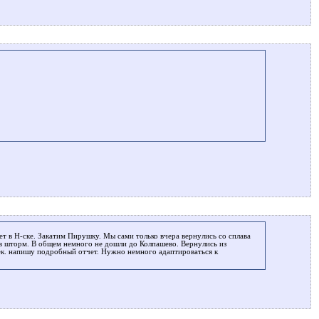
дет в Н-ске. Закатим Пирушку. Мы сами только вчера вернулись со сплава
в шторм. В общем немного не дошли до Колпашево. Вернулись из
к. напишу подробный отчет. Нужно немного адаптироваться к