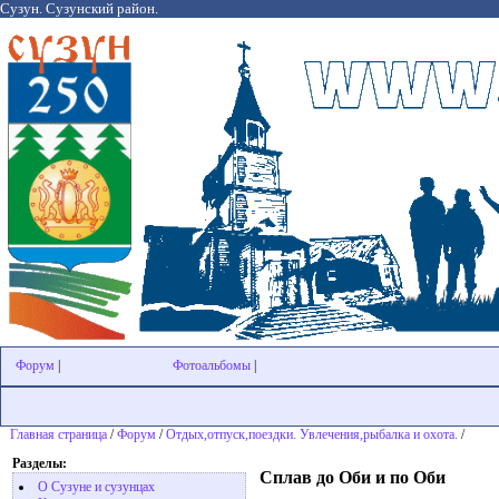
Сузун. Сузунский район.
Форум
|
Фотоальбомы
|
Главная страница
/
Форум
/
Отдых,отпуск,поездки. Увлечения,рыбалка и охота.
/
Разделы:
Сплав до Оби и по Оби
О Сузуне и сузунцах