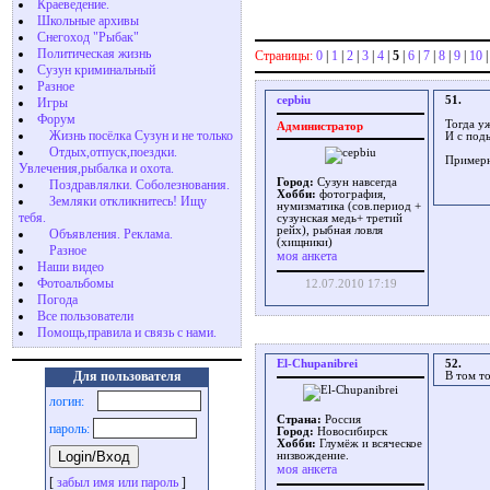
Краеведение.
Школьные архивы
Снегоход "Рыбак"
Политическая жизнь
Страницы:
0
|
1
|
2
|
3
|
4
|
5
|
6
|
7
|
8
|
9
|
10
Сузун криминальный
Разное
cepbiu
51.
Игры
Форум
Тогда у
Администратор
Жизнь посёлка Сузун и не только
И с под
Отдых,отпуск,поездки.
Примерн
Увлечения,рыбалка и охота.
Город:
Сузун навсегда
Поздравлялки. Соболезнования.
Хобби:
фотография,
Земляки откликнитесь! Ищу
нумизматика (сов.период +
тебя.
сузунская медь+ третий
рейх), рыбная ловля
Объявления. Реклама.
(хищники)
Разное
моя анкета
Наши видео
Фотоальбомы
12.07.2010 17:19
Погода
Все пользователи
Помощь,правила и связь с нами.
El-Chupanibrei
52.
Для пользователя
В том то
логин:
Страна:
Россия
пароль:
Город:
Новосибирск
Хобби:
Глумёж и всяческое
низвождение.
моя анкета
[
забыл имя или пароль
]