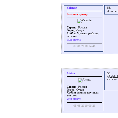
Valentin
55.
А то се
Администратор
Страна:
Россия
Город:
Сузун
Хобби:
Музыка, рыбалка,
техника.
моя анкета
02.08.2010 14:48
Aleksa
56.
@lejebo
сложно,
Страна:
Россия
Город:
Сузун
Хобби:
вязание крупным
ажуром
моя анкета
05.08.2010 00:29