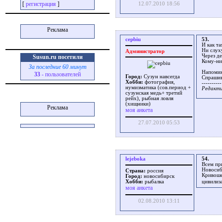
[
регистрация
]
12.07.2010 18:56
Реклама
cepbiu
53.
И как т
Ни слуху
Администратор
Через де
Susun.ru посетили
Кому-ни
За последние 60 минут
Напомин
33
- пользователей
Город:
Сузун навсегда
Спрашив
Хобби:
фотография,
----------
нумизматика (сов.период +
Редакти
сузунская медь+ третий
рейх), рыбная ловля
(хищники)
Реклама
моя анкета
27.07.2010 05:53
lejeboka
54.
Всем при
Новосиб
Страна:
россия
Кривоше
Город:
новосибирск
цивилиз
Хобби:
рыбалка
моя анкета
02.08.2010 13:11