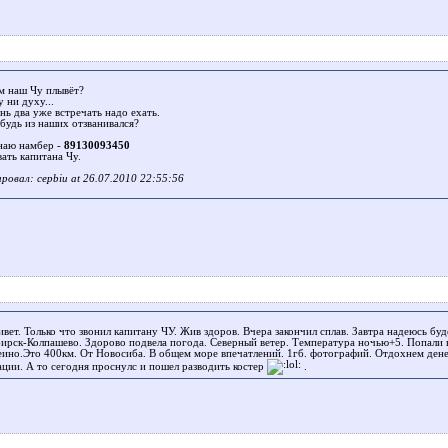
ам наш Чу плывёт?
 ни духу...
нь два уже встречать надо ехать.
будь из наших отзванивался?
аю намбер -
89130093450
ать капитана Чу.
ровал: cepbiu at 26.07.2010 22:55:56
вет. Только что звонил капитану ЧУ. Жив здоров. Вчера закончил сплав. Завтра надеюсь бу
ирск-Колпашево. Здорово подвела погода. Северный ветер. Температура ночью+5. Попали 
ино.Это 400км. От Новосиба. В общем море впечатлений. 1гб. фотографий. Отдохнем дене
ации. А то сегодня проснулс и пошел разводить костер
.