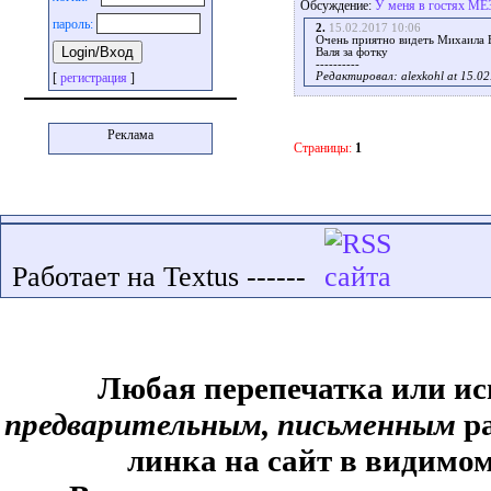
Обсуждение:
У меня в гостях М
пароль:
2.
15.02.2017 10:06
Очень приятно видеть Михаила Е
Валя за фотку
----------
[
регистрация
]
Редактировал: alexkohl at 15.02
Реклама
Страницы:
1
Работает на Textus ------
Любая перепечатка или ис
предварительным, письменным
ра
линка на сайт в видимом