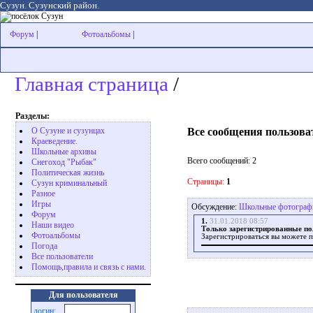
Сузун. Сузунский район.
Форум
|
Фотоальбомы
|
Главная страница
/
Разделы:
Все сообщения пользова
О Сузуне и сузунцах
Краеведение.
Школьные архивы
Всего сообщений: 2
Снегоход "Рыбак"
Политическая жизнь
Страницы:
1
Сузун криминальный
Разное
Игры
Обсуждение:
Школьные фотографи
Форум
1.
31.01.2018 08:57
Наши видео
Только зарегистрированные по
Фотоальбомы
Зарегистрироваться вы можете п
Погода
Все пользователи
Помощь,правила и связь с нами.
Для пользователя
логин: