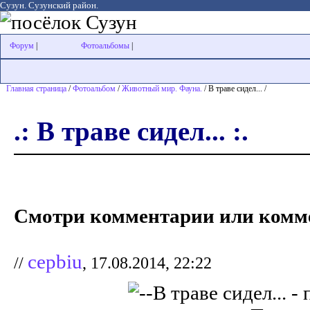
Сузун. Сузунский район.
Форум
|
Фотоальбомы
|
Главная страница
/
Фотоальбом
/
Животный мир. Фауна.
/ В траве сидел... /
.: В траве сидел... :.
Смотри комментарии или комме
cepbiu
//
, 17.08.2014, 22:22