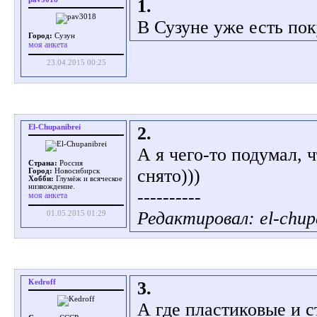
1.
В Сузуне уже есть по
Город:
Сузун
моя анкета
23.04.2015 00:25
El-Chupanibrei
2.
А я чего-то подумал, ч
Страна:
Россия
снято)))
Город:
Новосибирск
Хобби:
Глумёж и всяческое
низвождение.
----------
моя анкета
Редактировал: el-chupa
01.05.2015 01:29
Kedroff
3.
А где пластиковые и 