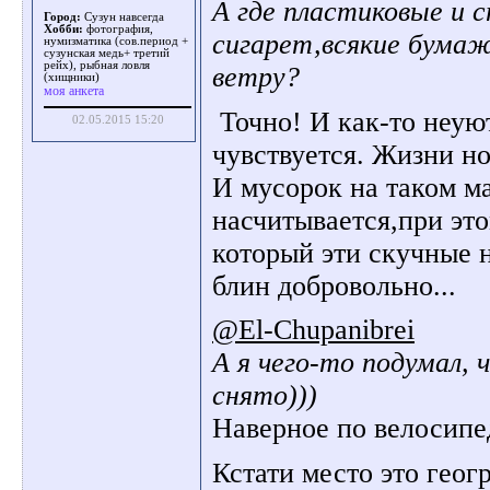
А где пластиковые и 
Город:
Сузун навсегда
Хобби:
фотография,
сигарет,всякие бума
нумизматика (сов.период +
сузунская медь+ третий
рейх), рыбная ловля
ветру?
(хищники)
моя анкета
Точно! И как-то неуют
02.05.2015 15:20
чувствуется. Жизни но
И мусорок на таком м
насчитывается,при эт
который эти скучные 
блин добровольно...
@El-Chupanibrei
А я чего-то подумал, 
снято)))
Наверное по велосипе
Кстати место это геог