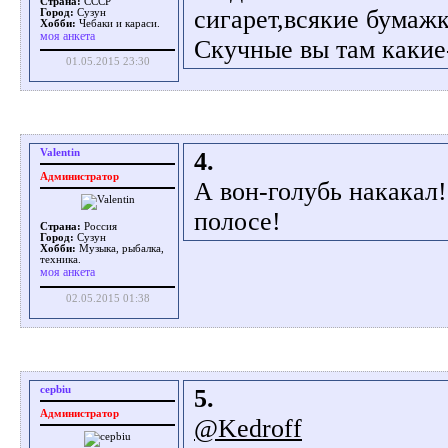
Страна:
СССР
сигарет,всякие бумажк
Город:
Сузун
Хобби:
Чебаки и караси.
моя анкета
Скучные вы там какие
01.05.2015 23:30
Valentin
4.
Администратор
А вон-голубь накакал
полосе!
Страна:
Россия
Город:
Сузун
Хобби:
Музыка, рыбалка,
техника.
моя анкета
02.05.2015 01:38
cepbiu
5.
Администратор
@Kedroff