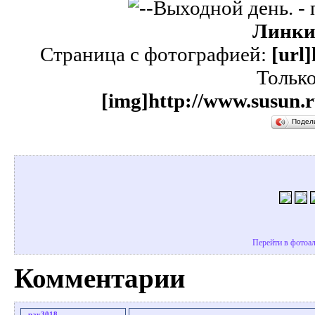
Линки
Страница с фотографией:
[url
Тольк
[img]http://www.susun.r
Подел
Перейти в фотоал
Комментарии
pav3018