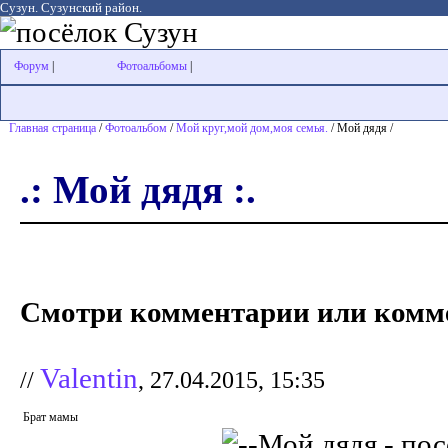
Сузун. Сузунский район.
Форум
|
Фотоальбомы
|
Главная страница
/
Фотоальбом
/
Мой круг,мой дом,моя семья.
/ Мой дядя /
.: Мой дядя :.
Смотри комментарии или комме
Valentin
//
, 27.04.2015, 15:35
Брат мамы