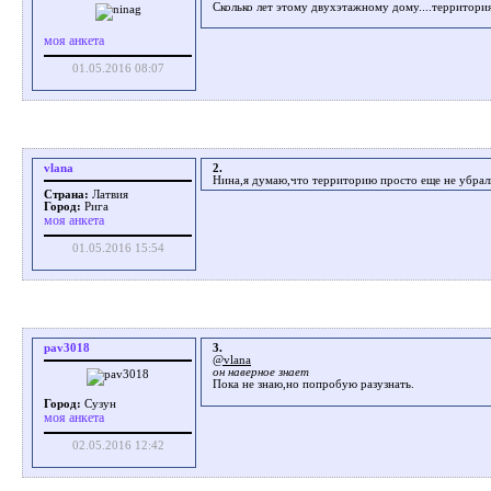
Сколько лет этому двухэтажному дому....территория 
моя анкета
01.05.2016 08:07
vlana
2.
Нина,я думаю,что территорию просто еще не убрали
Страна:
Латвия
Город:
Рига
моя анкета
01.05.2016 15:54
pav3018
3.
@vlana
он наверное знает
Пока не знаю,но попробую разузнать.
Город:
Сузун
моя анкета
02.05.2016 12:42