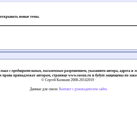
 открывать новые темы.
олько с
предварительным, письменным
разрешением, указанием автора, адреса и л
е права принадлежат авторам, странице www.susun.ru и
будут
защищены по зако
© Сергей Калякин 2008-20142019 ·
Данные для связи:
Контакт с руководителем сайта.