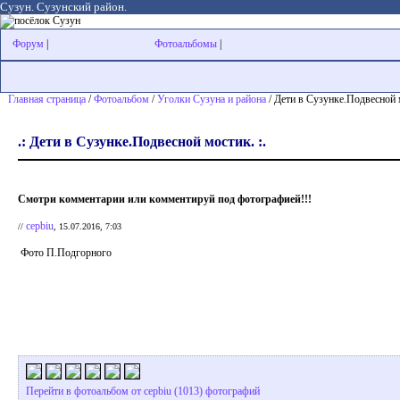
Сузун. Сузунский район.
Форум
|
Фотоальбомы
|
Главная страница
/
Фотоальбом
/
Уголки Сузуна и района
/ Дети в Сузунке.Подвесной 
.: Дети в Сузунке.Подвесной мостик. :.
Смотри комментарии или комментируй под фотографией!!!
cepbiu
//
, 15.07.2016, 7:03
Фото П.Подгорного
Перейти в фотоальбом от cepbiu (1013) фотографий