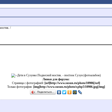
мостик. /
Линки для форума:
Страница с фотографией:
[url]http://www.susun.ru/photo/10906[/url]
Только фотография:
[img]http://www.susun.ru/photo/r.php5/10906.jpg[/img]
Поделиться…