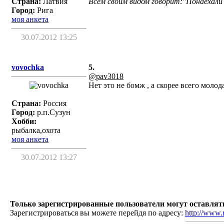
Страна:
Латвия
Всем своим видом говорит:"Понаехали 
Город:
Рига
моя анкета
30.07.2012 13:25
vovochka
5.
@pav3018
Нет это не бомж , а скорее всего молод
Страна:
Россия
Город:
р.п.Сузун
Хобби:
рыбалка,охота
моя анкета
30.07.2012 13:27
Только зарегистрированные пользователи могут оставля
Зарегистрироваться вы можете перейдя по адресу:
http://www.r