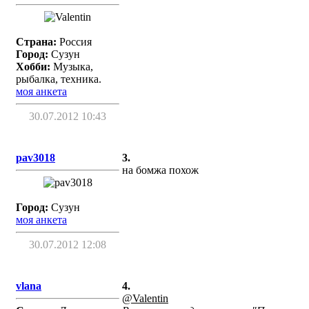
Страна:
Россия
Город:
Сузун
Хобби:
Музыка,
рыбалка, техника.
моя анкета
30.07.2012 10:43
pav3018
3.
на бомжа похож
Город:
Сузун
моя анкета
30.07.2012 12:08
vlana
4.
@Valentin