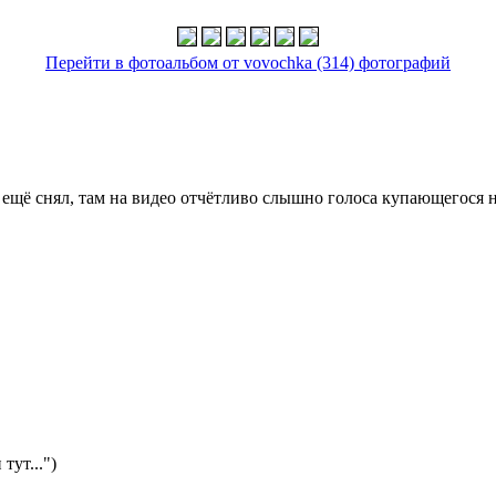
Перейти в фотоальбом от vovochka (314) фотографий
ё ещё снял, там на видео отчётливо слышно голоса купающегося 
ут...")