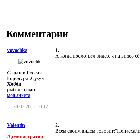
Комментарии
vovochka
1.
А когда посмотрел видео. я на видео е
Страна:
Россия
Город:
р.п.Сузун
Хобби:
рыбалка,охота
моя анкета
30.07.2012 10:12
Valentin
2.
Всем своим видом говорит:"Понаехали т
Администратор