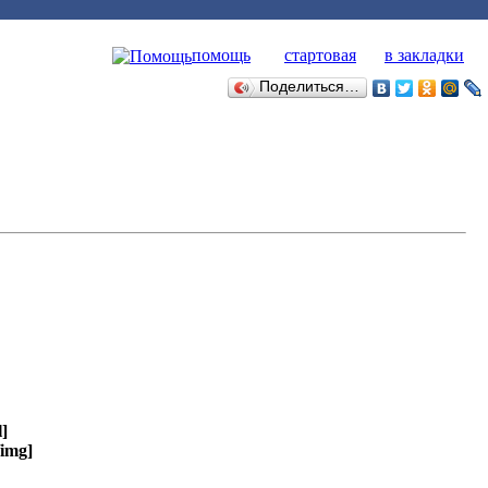
помощь
стартовая
в закладки
Поделиться…
l]
/img]