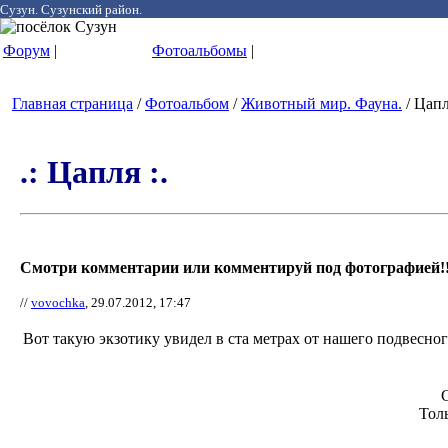
Сузун. Сузунский район.
Форум
|
Фотоальбомы
|
Главная страница
/
Фотоальбом
/
Животный мир. Фауна.
/ Цапл
.: Цапля :.
Смотри комментарии или комментируй под фотографией!!
//
vovochka
, 29.07.2012, 17:47
Вот такую экзотику увидел в ста метрах от нашего подвесног
Тол