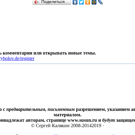
Поделиться…
ть комментарии или открывать новые темы.
ybolov.de/register
о с
предварительным, письменным
разрешением, указанием ав
материалом.
ринадлежат авторам, странице www.susun.ru и
будут
защищены
© Сергей Калякин 2008-20142019 ·