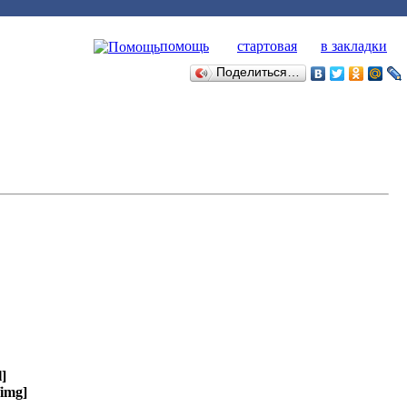
помощь
стартовая
в закладки
Поделиться…
l]
/img]