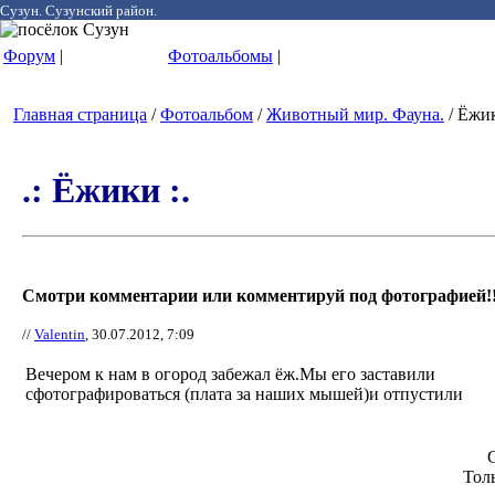
Сузун. Сузунский район.
Форум
|
Фотоальбомы
|
Главная страница
/
Фотоальбом
/
Животный мир. Фауна.
/ Ёжик
.: Ёжики :.
Смотри комментарии или комментируй под фотографией!!
//
Valentin
, 30.07.2012, 7:09
Вечером к нам в огород забежал ёж.Мы его заставили
сфотографироваться (плата за наших мышей)и отпустили
Тол