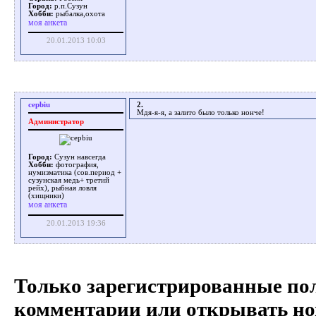
Город:
р.п.Сузун
Хобби:
рыбалка,охота
моя анкета
20.01.2013 10:03
cepbiu
2.
Мдя-я-я, а залито было только нонче!
Администратор
Город:
Сузун навсегда
Хобби:
фотография,
нумизматика (сов.период +
сузунская медь+ третий
рейх), рыбная ловля
(хищники)
моя анкета
20.01.2013 19:36
Только зарегистрированные пол
комментарии или открывать но