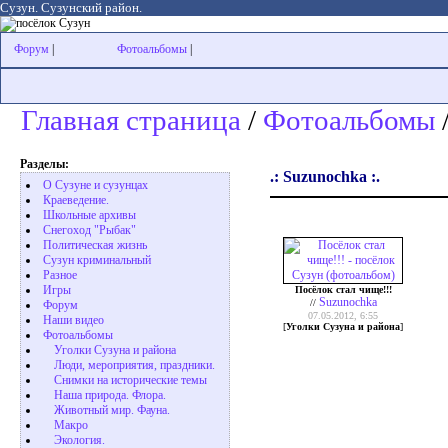
Сузун. Сузунский район.
Форум
|
Фотоальбомы
|
Главная страница
/
Фотоальбомы
/
Разделы:
.: Suzunochka :.
О Сузуне и сузунцах
Краеведение.
Школьные архивы
Снегоход "Рыбак"
Политическая жизнь
Сузун криминальный
Разное
Игры
Посёлок стал чище!!!
Suzunochka
//
Форум
07.05.2012, 6:55
Наши видео
[
Уголки Сузуна и района
]
Фотоальбомы
Уголки Сузуна и района
Люди, мероприятия, праздники.
Снимки на исторические темы
Наша природа. Флора.
Животный мир. Фауна.
Макро
Экология.