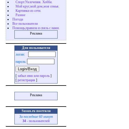
Cпорт.Увлечения. Хобби.
Мой круг,мой дом,моя семья.
Картинки из сети.
Разное
Погода
Все пользователи
Помощь,правила и связь с нами.
Реклама
Для пользователя
логин:
пароль:
[
забыл имя или пароль
]
[
регистрация
]
Реклама
Susun.ru посетили
За последние 60 минут
34
- пользователей