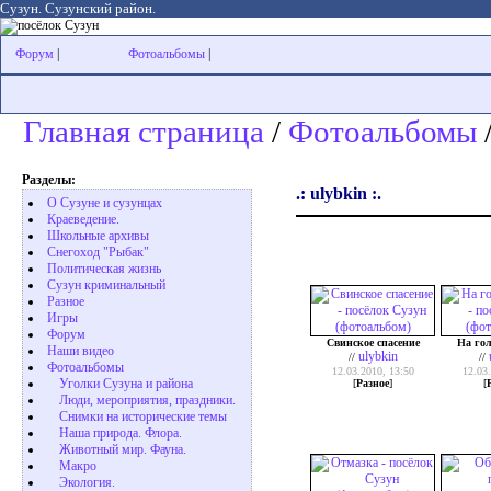
Сузун. Сузунский район.
Форум
|
Фотоальбомы
|
Главная страница
/
Фотоальбомы
/
Разделы:
.: ulybkin :.
О Сузуне и сузунцах
Краеведение.
Школьные архивы
Снегоход "Рыбак"
Политическая жизнь
Сузун криминальный
Разное
Игры
Форум
Свинское спасение
На го
Наши видео
ulybkin
//
//
Фотоальбомы
12.03.2010, 13:50
12.03.
Уголки Сузуна и района
[
Разное
]
[
Люди, мероприятия, праздники.
Снимки на исторические темы
Наша природа. Флора.
Животный мир. Фауна.
Макро
Экология.