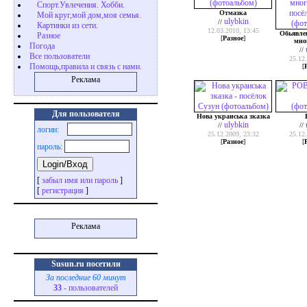
Cпорт.Увлечения. Хобби.
Отмазка
Мой круг,мой дом,моя семья.
ulybkin
//
Картинки из сети.
12.03.2010, 13:45
Обьявлен
Разное
[
Разное
]
мно
Погода
//
Все пользователи
25.12.
Помощь,правила и связь с нами.
[
Реклама
Для пользователя
Нова украиська зказка
ulybkin
//
//
логин:
25.12.2009, 23:32
25.12.
[
Разное
]
[
пароль:
[
забыл имя или пароль
]
[
регистрация
]
Реклама
Susun.ru посетили
За последние 60 минут
33
- пользователей