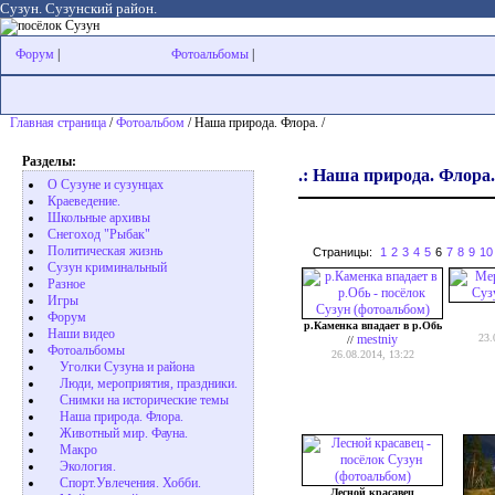
Сузун. Сузунский район.
Форум
|
Фотоальбомы
|
Главная страница
/
Фотоальбом
/ Наша природа. Флора. /
Разделы:
.: Наша природа. Флора.
О Сузуне и сузунцах
Краеведение.
Школьные архивы
Снегоход "Рыбак"
Политическая жизнь
Страницы:
1
2
3
4
5
6
7
8
9
10
Сузун криминальный
Разное
Игры
Форум
р.Каменка впадает в р.Обь
Наши видео
mestniy
23.
//
Фотоальбомы
26.08.2014, 13:22
Уголки Сузуна и района
Люди, мероприятия, праздники.
Снимки на исторические темы
Наша природа. Флора.
Животный мир. Фауна.
Макро
Экология.
Cпорт.Увлечения. Хобби.
Лесной красавец