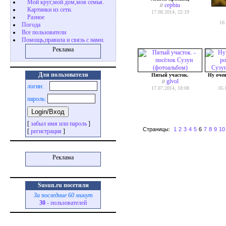
Мой круг,мой дом,моя семья.
cepbiu
//
Картинки из сети.
17.08.2014, 22:19
Разное
16
Погода
Все пользователи
Помощь,правила и связь с нами.
Реклама
Для пользователя
Пятый участок.
Ну очен
glvol
//
логин:
17.07.2014, 18:08
05.
пароль:
[
забыл имя или пароль
]
Страницы:
1
2
3
4
5
6
7
8
9
10
[
регистрация
]
Реклама
Susun.ru посетили
За последние 60 минут
30
- пользователей