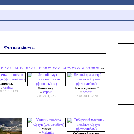
 - Фотоальбом :.
11
12
13
14
15
16
17
18
19
20
21
22
23
24
25
26
27
28
29
30
31
>>
Меретка.
cepbiu
//
Лесной омут.
Лесной красавец 2
08.2014, 12:32
cepbiu
cepbiu
//
//
17.08.2014, 22:21
17.08.2014, 22:20
Ужики
Valentin
//
Сибирский махаон