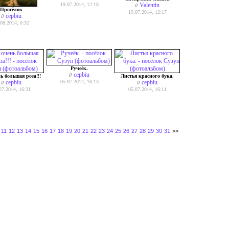
19.07.2014, 12:18
Valentin
//
Просёлок
19.07.2014, 12:17
cepbiu
//
.08.2014, 0:32
Ручеёк.
cepbiu
//
ь большая роза!!!
Листья красного бука.
cepbiu
05.07.2014, 16:13
cepbiu
//
//
07.2014, 16:31
05.07.2014, 16:11
11
12
13
14
15
16
17
18
19
20
21
22
23
24
25
26
27
28
29
30
31
>>