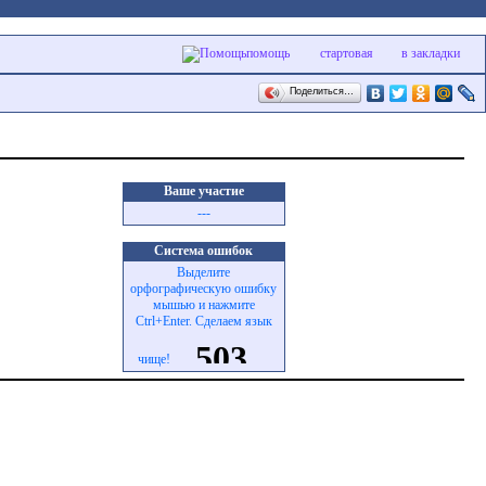
помощь
стартовая
в закладки
Поделиться…
Ваше участие
---
Система ошибок
Выделите
орфографическую ошибку
мышью и нажмите
Ctrl+Enter. Сделаем язык
чище!