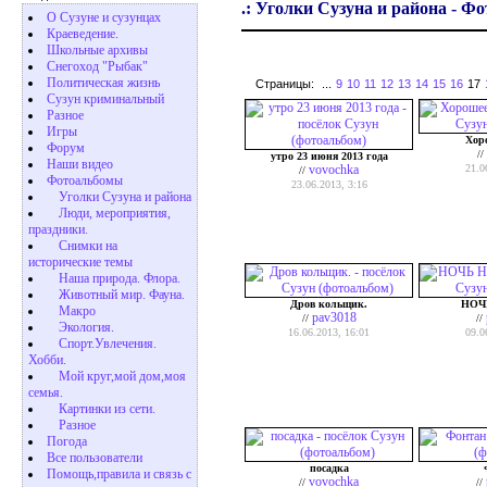
.: Уголки Сузуна и района - Фо
О Сузуне и сузунцах
Краеведение.
Школьные архивы
Снегоход "Рыбак"
Политическая жизнь
Страницы:
...
9
10
11
12
13
14
15
16
17
Сузун криминальный
Разное
Игры
Хоро
Форум
//
утро 23 июня 2013 года
Наши видео
vovochka
21.0
//
Фотоальбомы
23.06.2013, 3:16
Уголки Сузуна и района
Люди, мероприятия,
праздники.
Снимки на
исторические темы
Наша природа. Флора.
Животный мир. Фауна.
Дров кольщик.
НОЧ
Макро
pav3018
//
//
Экология.
16.06.2013, 16:01
09.0
Cпорт.Увлечения.
Хобби.
Мой круг,мой дом,моя
семья.
Картинки из сети.
Разное
Погода
Все пользователи
посадка
Помощь,правила и связь с
vovochka
//
//