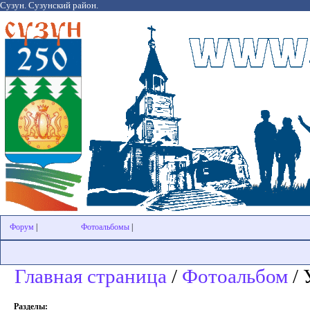
Сузун. Сузунский район.
Форум
|
Фотоальбомы
|
Главная страница
/
Фотоальбом
/ 
Разделы: