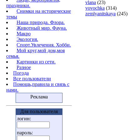
vlana
(23)
праздники.
vovochka
(314)
Снимки на исторические
zemlyanitskaya
(245)
темы
Наша природа. Флора.
Животный мир. Фауна.
Макро
Экология.
Cпорт.Увлечения. Хобби.
Мой круг,мой дом,моя
семья.
Картинки из сети.
Разное
Погода
Все пользователи
Помощь,правила и связь с
нами.
Реклама
Для пользователя
логин:
пароль: