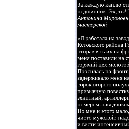
За каждую каплю отв
подшипник. Эх, ты! 
Антонина Мироновна
мастерской
«Я работала на заво
Кстовского района Г
отправлять их на фр
меня поставили на с
горячий цех молотоб
Просилась на фронт,
задерживало меня на
сорок второго получ
призывную повестку.
зенитный, артиллер
номером-наводчико
Но мне и этого мало
чисто мужской: над
и вести интенсивны