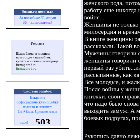
женского рода, пото
работу еще никогда 
Susun.ru посетили
войне...
За последние 60 минут
36
- пользователей
Женщины не только с
милосердия и врачам
В книге женщины ра
Реклама
рассказали. Такой в
Мужчины говорили о 
Шлакоблоки в нижнем
новгороде - шлакоблок
женщины говорили о
купить в нижнем новгороде
firmagorod.ru
.
первый раз убить...
firmagorod.ru
рассыпанные, как к
Все молодые, и жалко
После войны у женщ
Система ошибок
книжки, свои справк
Выделите
что надо было снова
орфографическую ошибку
мышью и нажмите
выходить замуж. А 
Ctrl+Enter. Сделаем язык
боевых подругах, пр
чище!
Рукопись давно лежит