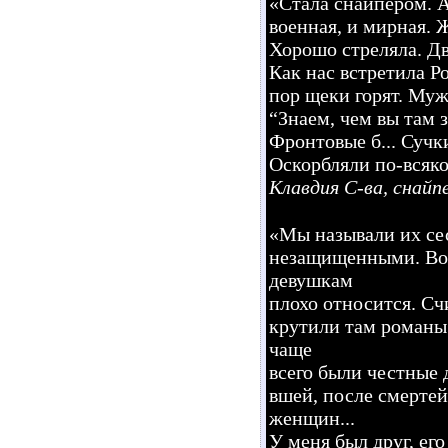
«Стала снайпером. А
военная, и мирная. Ж
Хорошо стреляла. Дв
Как нас встретила Ро
пор щеки горят. Му
“Знаем, чем вы там 
Фронтовые б... Сучки
Оскорбляли по-всяко
Клавдия С-ва, снайп
«Мы называли их сес
незащищенными. Вот
девушкам
плохо относится. Счи
крутили там романы.
чаще
всего были честные 
вшей, после смертей.
женщин...
У меня был друг, его