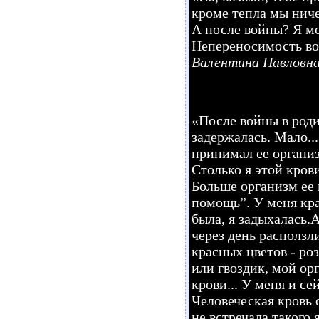
кроме тепла мы ниче
А после войны? Я мо
Непереносимость во
Валентина Павловна
«После войны в роди
задержалась. Мало...
принимал ее органи
Столько я этой кров
Больше организм ее
помощь”. У меня кр
была, я задыхалась.
через день расползл
красных цветов - роз
или гвоздик, мой ор
крови... У меня и се
Человеческая кровь о
не встречала такого 