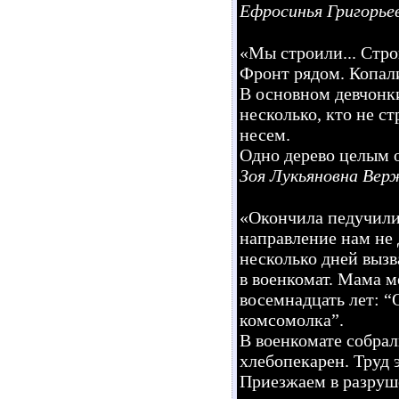
Ефросинья Григорьев
«Мы строили... Стр
Фронт рядом. Копали
В основном девчонки
несколько, кто не ст
несем.
Одно дерево целым о
Зоя Лукьяновна Вер
«Окончила педучилищ
направление нам не 
несколько дней вызв
в военкомат. Мама м
восемнадцать лет: “О
комсомолка”.
В военкомате собрал
хлебопекарен. Труд 
Приезжаем в разруше