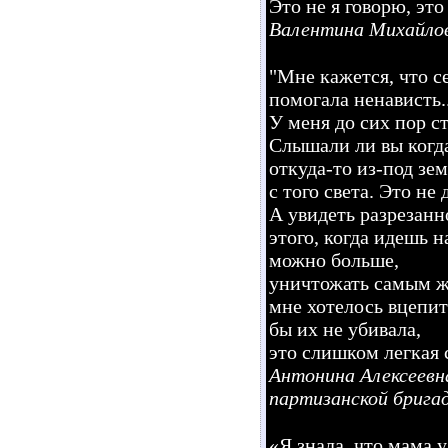
Это не я говорю, это 
Валентина Михайлов
"Мне кажется, что се
помогала ненависть..
У меня до сих пор с
Слышали ли вы когда
откуда-то из-под зем
с того света. Это не
А увидеть разрезанн
этого, когда идешь н
можно больше,
уничтожать самым ж
мне хотелось вцепит
бы их не убивала,
это слишком легкая с
Антонина Алексеевн
партизанской брига
«Я знала, что мама 