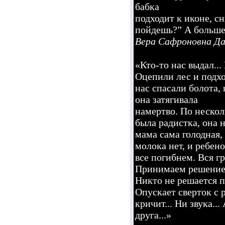
бабка
подходит к иконе, с
пойдешь?” А больше н
Вера Сафроновна Да
«Кто-то нас выдал...
Оцепили лес и подхо
нас спасали болота, 
она затягивала
намертво. По нескол
была радистка, она н
мама сама голодная,
молока нет, и ребено
все погибнем. Вся гр
Принимаем решение.
Никто не решается п
Опускает сверток с р
кричит... Ни звука..
друга...»