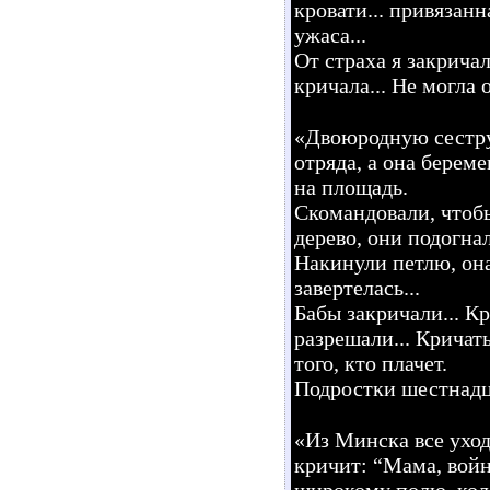
кровати... привязанн
ужаса...
От страха я закрича
кричала... Не могла 
«Двоюродную сестру
отряда, а она берем
на площадь.
Скомандовали, чтобы
дерево, они подогнал
Накинули петлю, она
завертелась...
Бабы закричали... К
разрешали... Кричать
того, кто плачет.
Подростки шестнадца
«Из Минска все уход
кричит: “Мама, войн
широкому полю, кол