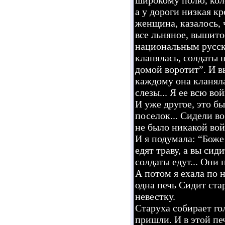
а у дороги низкая к
женщина, казалось, 
все льняное, вышито
национальным русски
кланялась, солдаты 
домой воротит”. И в
каждому она кланяла
слезы... Я ее всю во
И уже другое, это б
поселок... Сидели во
не было никакой вой
И я подумала: “Боже 
едят траву, а вы си
солдаты едут... Они 
А потом я ехала по 
одна печь Сидит стар
невестку.
Старуха собирает го
пришли. И в этой печ