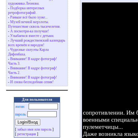
художника Леонова.
-
Подборка интересных
ретрофотографий .
-
Раньше всё было хуже...
-
Музей вечной мерзлоты.
Путешествие сквозь тысячелетия.
-
А посмотри-ка получше!
-
Улыбаемся вместе с детьми.
-
Лучший рождественский календарь
всех времён и народов!
-
Чудесные силуэты Карла
Дифенбаха.
-
Внимание! В кадре фотограф!
Часть 3.
-
Внимание! В кадре фотограф!
Часть 2.
-
Внимание! В кадре фотограф!
-
И снова бесподобная сепия!
Для пользователя
логин:
сопротивлении. Им б
пароль:
военными специальн
пулеметчицы...
[
забыл имя или пароль
]
Даже возникла языко
[
регистрация
]