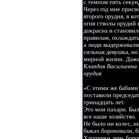
с темпом пять секунд
Через год мне прис
второго орудия, в к
огня стволы орудий 
докрасна и становил
правилам, охлаждат
а люди выдерживали.
сильная девушка, но
мирной жизни. Даже
Клавдия Васильевна
орудия
«С этими же бабами
поставили председат
тринадцать лет.
Это мои пахари. Был
все наше хозяйство.
Не было ни колес, н
быках бороновали, б
Хлопчики день борон