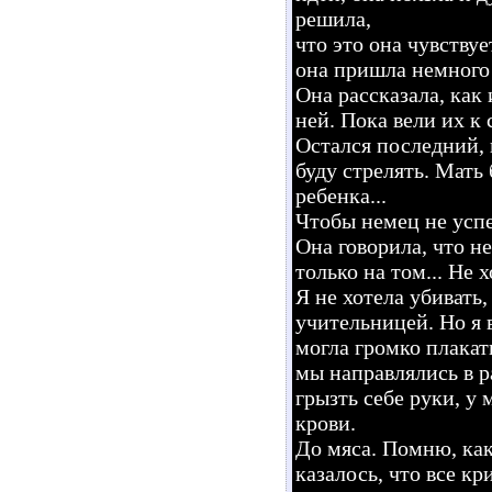
решила,
что это она чувствуе
она пришла немного 
Она рассказала, как 
ней. Пока вели их к 
Остался последний, 
буду стрелять. Мать 
ребенка...
Чтобы немец не успе
Она говорила, что не
только на том... Не хо
Я не хотела убивать,
учительницей. Но я в
могла громко плакат
мы направлялись в р
грызть себе руки, у 
крови.
До мяса. Помню, как
казалось, что все к