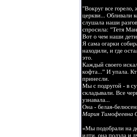
"Вокруг все горело,
церкви... Обливали 
слушала наши разго
спросила: "Тетя Маня
Вот о чем наши дети
Я сама огарки собира
находили, и где оста
это.
Каждый своего искал
кофта...” И упала. К
принесли.
Мы с подругой - в с
складывали. Все черн
узнавала...
Она - белая-белюсень
Мария Тимофеевна С
«Мы подобрали на до
идти, она ползла и д