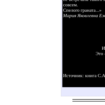
совсем.
Спелого граната...»
Мария Яковлевна Еж
И
Это 
Источник: книга С.А