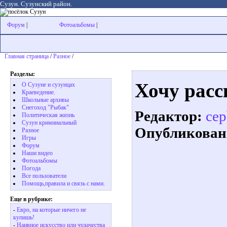
Сузун. Сузунский район.
Форум
|
Фотоальбомы
|
Главная страница
/
Разное
/
Разделы:
Хочу расс
О Сузуне и сузунцах
Краеведение.
Школьные архивы
Снегоход "Рыбак"
Редактор:
cep
Политическая жизнь
Сузун криминальный
Опубликован
Разное
Игры
Форум
Наши видео
Фотоальбомы
Погода
Все пользователи
Помощь,правила и связь с нами.
Еще в рубрике:
-
Евро, на которые ничего не
купишь!
-
Наивное искусство или чудачества