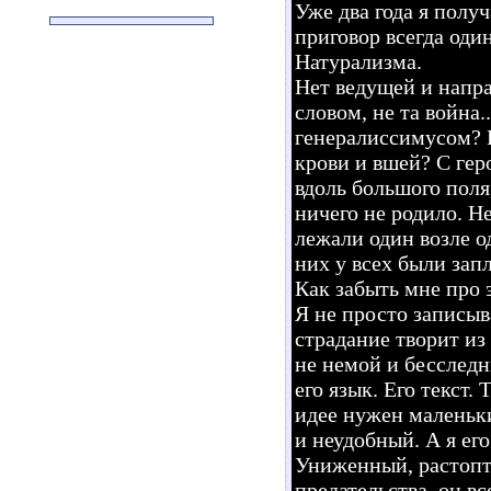
Уже два года я полу
приговор всегда оди
Натурализма.
Нет ведущей и напр
словом, не та война.
генералиссимусом? 
крови и вшей? С гер
вдоль большого поля
ничего не родило. Не
лежали один возле о
них у всех были зап
Как забыть мне про 
Я не просто записыв
страдание творит из
не немой и бесследн
его язык. Его текст.
идее нужен маленьки
и неудобный. А я ег
Униженный, растопта
предательства, он в