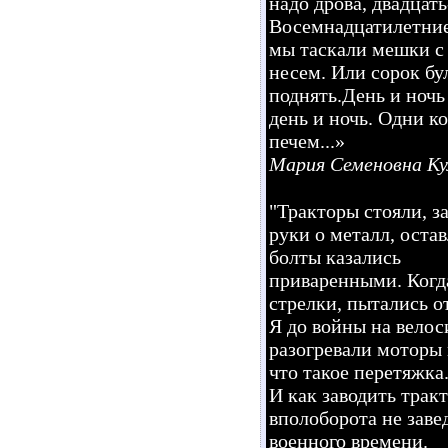
надо дрова, двадцат
Восемнадцатилетние
мы таскали мешки с 
несем. Или сорок бу
поднять.День и ночь 
день и ночь. Одни к
печем...»
Мария Семеновна Кул
"Тракторы стояли, з
руки о металл, оста
болты казались
приваренными. Когда
стрелки, пытались от
Я до войны на велоси
разогревали моторы 
что такое перетяжка
И как заводить трак
вполоборота не заве
военного времени.