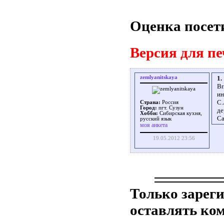
Оценка посет
Версия для пе
zemlyanitskaya
1.
Вп
ин
С.
Страна:
Россия
Город:
пгт. Сузун
де
Хобби:
Сибирская кухня,
Са
русский язык
моя анкета
19.05.2012 23:56
Только зарег
оставлять ко