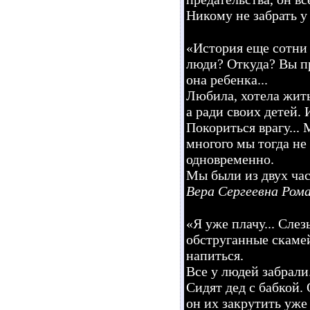
Никому не забрать у 
«История еще сотни л
люди? Откуда? Вы пр
она ребенка...
Любила, хотела жить.
а ради своих детей. 
Покориться врагу...
многого мы тогда не
одновременно.
Мы были из двух час
Вера Сергеевна Рома
«Я уже плачу... Слез
обструганные скамей
напиться.
Все у людей забрали.
Сидят дед с бабкой.
он их закрутить уже 