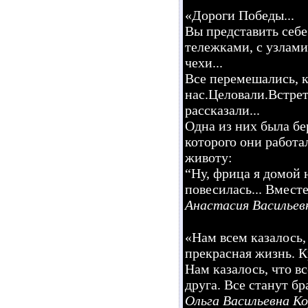
«Дороги Победы...
Вы представить себ
тележками, с узлами
чехи...
Все перемешались, 
нас.Целовали.Встрет
рассказали...
Одна из них была бе
которого они работа
животу:
“Ну, фрица я домой н
повесилась... Вмест
Анастасия Васильев
«Нам всем казалось,
прекрасная жизнь. Кр
Нам казалось, что в
друга. Все станут бр
Ольга Васильевна Ко