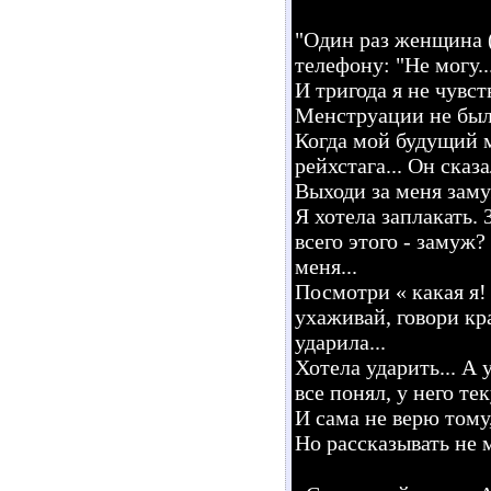
"Один раз женщина (
телефону: "Не могу..
И тригода я не чувс
Менструации не было
Когда мой будущий м
рейхстага... Он ска
Выходи за меня зам
Я хотела заплакать.
всего этого - замуж
меня...
Посмотри « какая я!
ухаживай, говори кра
ударила...
Хотела ударить... А 
все понял, у него те
И сама не верю тому,
Но рассказывать не м