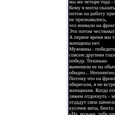
мы же четыре года - 
Кому я могла сказать
потом на работу при
не признавались,
что воевали на фрон
Это потом чествовать
А первое время мы т
женщины нет.
Мужчины - победител
совсем другими глаза
победу. Тихонько
выменяли ее на обыч
обидно... Непонятно.
Потому что на фрон
оберегали, я не вст
женщинам. Когда от
ляжем отдохнуть - з
отдадут свои шинели
кусочек ваты, бинта:
«На, возьми, тебе п