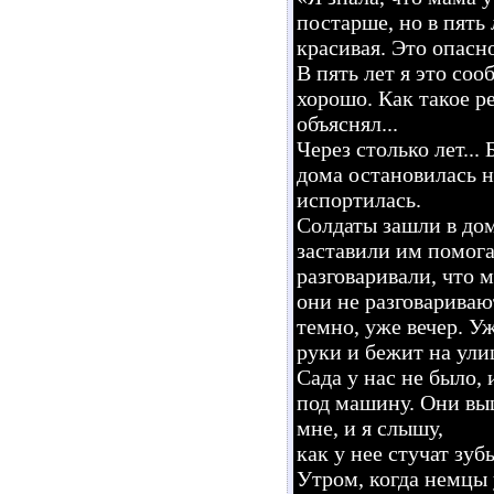
постарше, но в пять 
красивая. Это опасн
В пять лет я это сооб
хорошо. Как такое р
объяснял...
Через столько лет...
дома остановилась н
испортилась.
Солдаты зашли в дом
заставили им помога
разговаривали, что м
они не разговариваю
темно, уже вечер. Уж
руки и бежит на ули
Сада у нас не было, 
под машину. Они вы
мне, и я слышу,
как у нее стучат зуб
Утром, когда немцы 