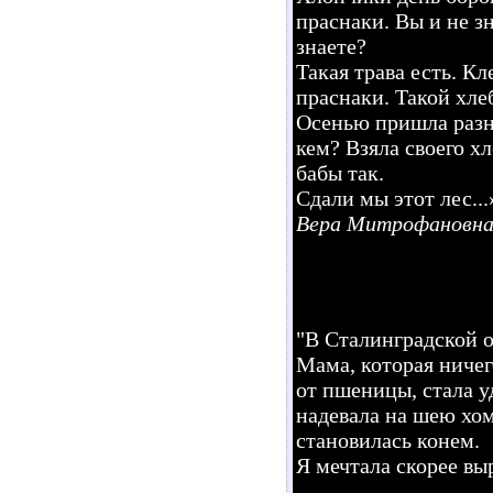
праснаки. Вы и не зн
знаете?
Такая трава есть. Кл
праснаки. Такой хлеб
Осенью пришла разна
кем? Взяла своего хл
бабы так.
Сдали мы этот лес...
Вера Митрофановна 
"В Сталинградской о
Мама, которая ничего
от пшеницы, стала у
надевала на шею хом
становилась конем.
Я мечтала скорее выр