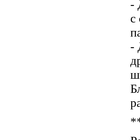
-
с
п
-
д
ш
Б
р
*