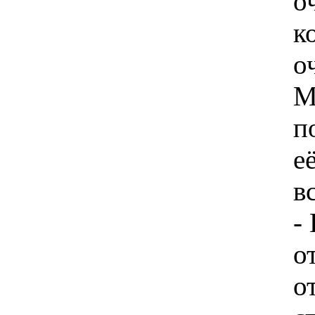
о
к
о
М
п
е
в
-
о
о