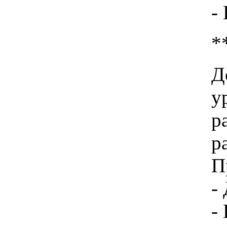
-
*
Д
у
р
р
П
-
-