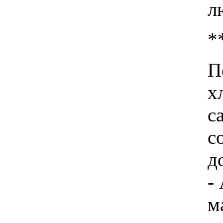
л
*
П
х
с
с
д
-
м