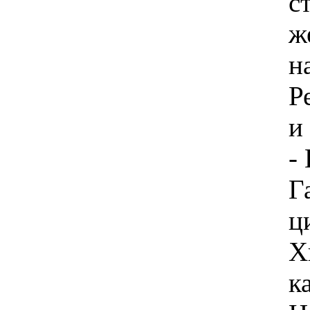
с
ж
н
Р
и
-
Г
ц
Х
к