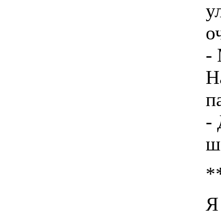
у
о
-
Н
п
-
ш
*
Я