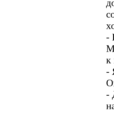
д
с
х
- 
М
к
-
О
-
н