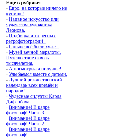
Еще в рубрике:
-
Евро, на которые ничего не
купишь!
-
Наивное искусство или
чудачества художника
Леонова.
-
Подборка интересных
ретрофотографий .
-
Раньше всё было хуже...
-
Музей вечной мерзлоты.
Путешествие сквозь
тысячелетия.
-
А посмотри-ка получше!
-
Улыбаемся вместе с детьми.
-
Лучший рождественский
календарь всех времён и
народов!
-
Чудесные силуэты Карла
Дифенбаха.
-
Внимание! В кадре
фотограф! Часть 3.
-
Внимание! В кадре
фотограф! Часть 2.
-
Внимание! В кадре
фотограф!