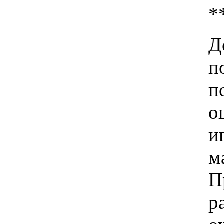
*
Д
п
п
о
и
м
П
р