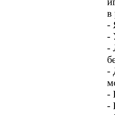
и
в
-
-
-
б
-
м
-
-