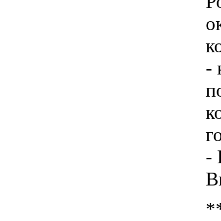
Р
о
к
-
п
к
г
-
В
*