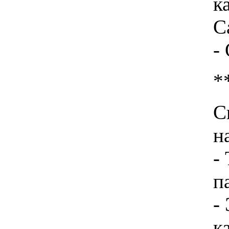
к
С
-
*
С
н
-
п
-
к