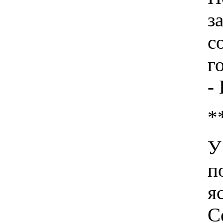
з
с
г
-
*
У
п
я
С