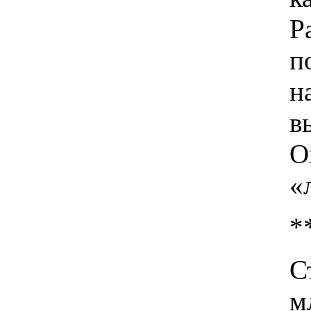
Р
п
н
в
О
«
*
С
м