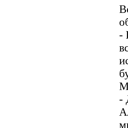
В
о
-
в
и
б
М
-
А
м