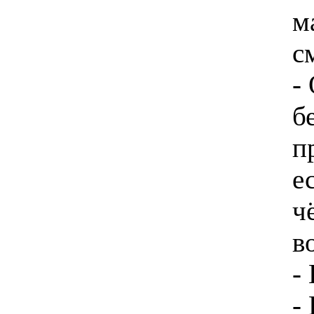
м
с
-
б
п
е
ч
в
-
-