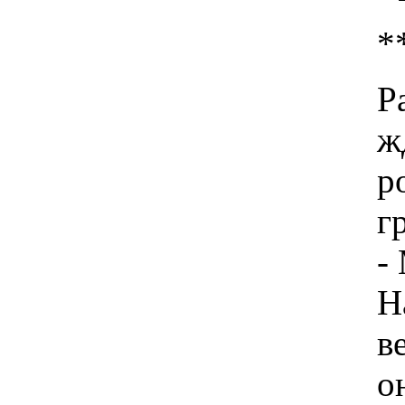
*
Р
ж
р
г
-
Н
в
о