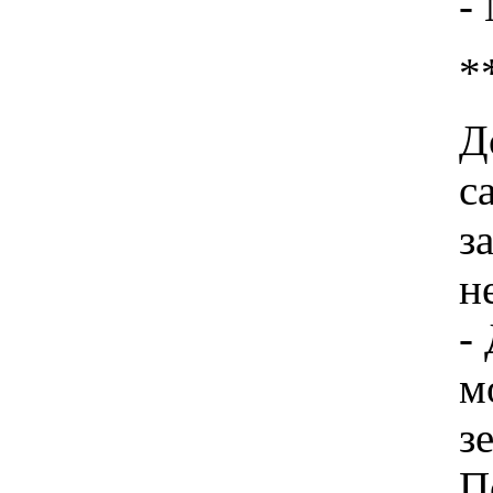
-
*
Д
с
з
н
-
м
з
П