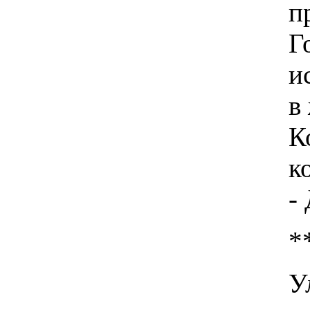
п
Г
и
в
К
к
-
*
У