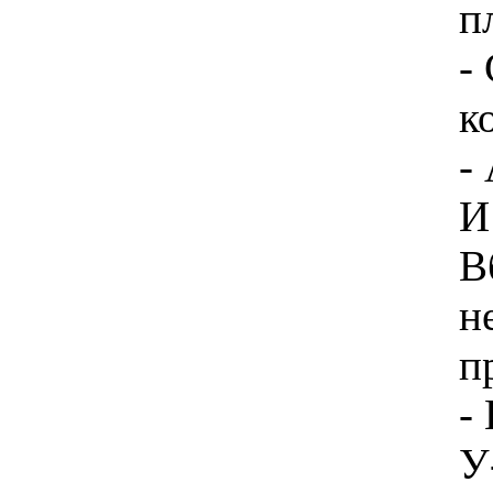
п
-
к
-
И
В
н
п
-
У