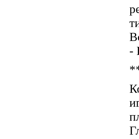
р
т
В
-
*
К
и
п
Г