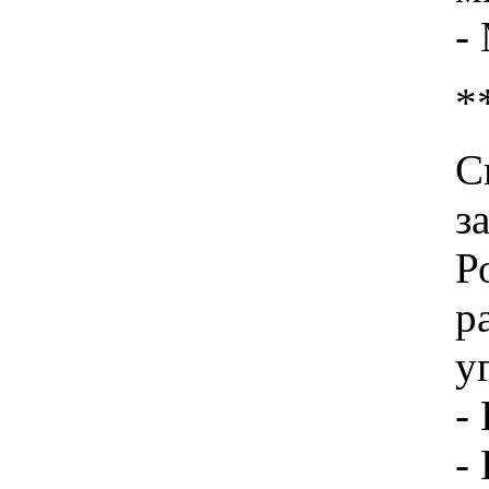
-
*
С
з
Р
р
у
-
-