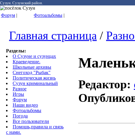
Сузун. Сузунский район.
Форум
|
Фотоальбомы
|
Главная страница
/
Разно
Разделы:
О Сузуне и сузунцах
Маленьк
Краеведение.
Школьные архивы
Снегоход "Рыбак"
Политическая жизнь
Редактор:
Сузун криминальный
Разное
Опублико
Игры
Форум
Наши видео
Фотоальбомы
Погода
Все пользователи
Помощь,правила и связь
с нами.