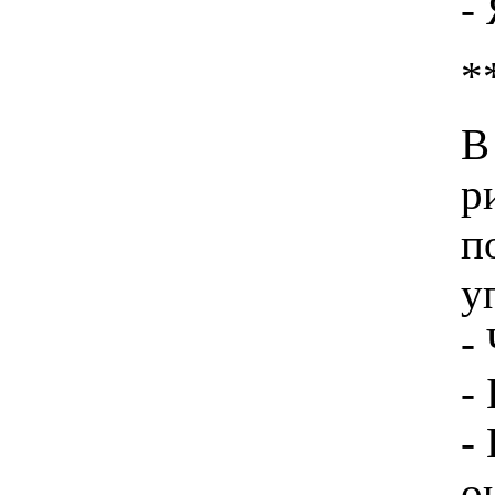
-
*
В
р
п
у
-
- 
-
о