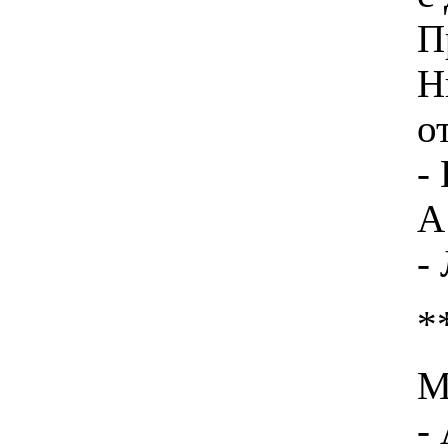
П
Н
о
-
А
-
*
М
-