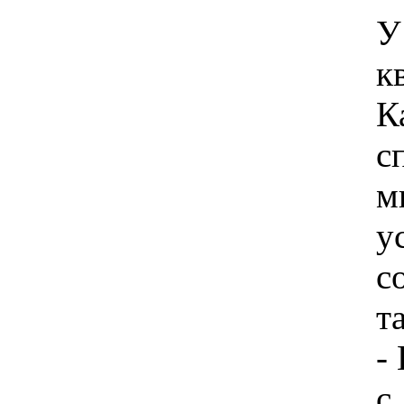
У
к
К
с
м
у
с
т
-
с