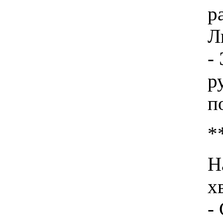
р
Л
-
р
п
*
Н
х
-