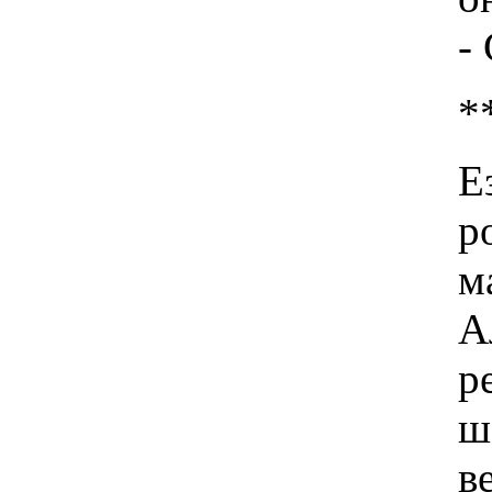
-
*
Е
р
м
А
р
ш
в