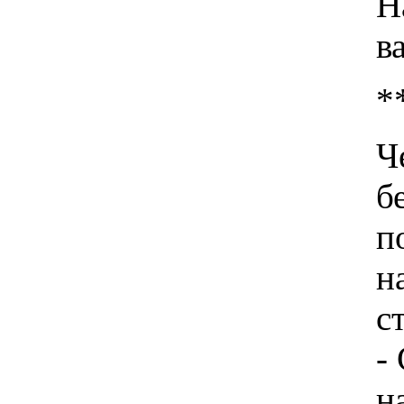
Н
в
*
Ч
б
п
н
с
-
н