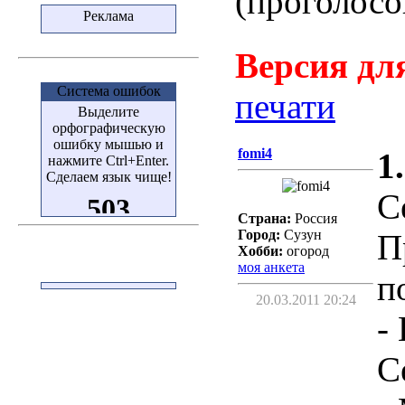
(проголосо
Реклама
Версия для
Система ошибок
печати
Выделите
орфографическую
ошибку мышью и
fomi4
1.
нажмите Ctrl+Enter.
Сделаем язык чище!
С
Страна:
Россия
Город:
Сузун
П
Хобби:
огород
моя анкета
п
20.03.2011 20:24
-
С