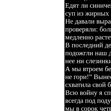
Едят ли синиче
суп из жирных
Не давали выра
проверяли: бол
медленно расте
В последний д
подожгли наш д
нее ни слезинки
А мы втроем бе
не гори!” Вынес
схватила свой б
Всю войну я спа
всегда под под
мы в сорок чет