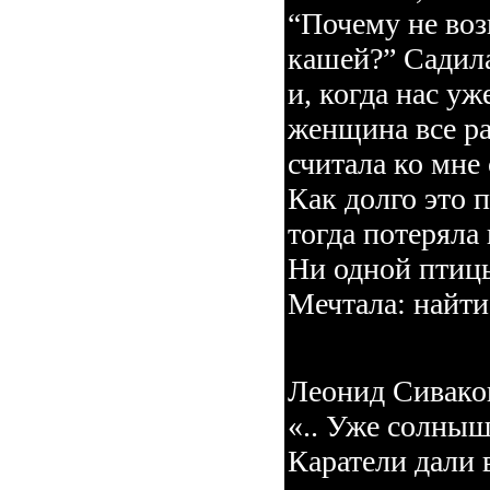
“Почему не воз
кашей?” Садила
и, когда нас уж
женщина все ра
считала ко мне
Как долго это 
тогда потерял
Ни одной птицы
Мечтала: найти
Леонид Сиваков
«.. Уже солны
Каратели дали 