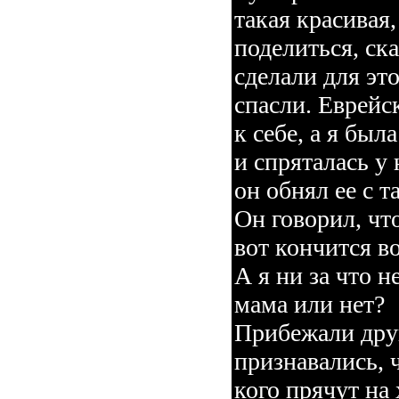
такая красивая
поделиться, ска
сделали для эт
спасли. Еврей
к себе, а я был
и спряталась у 
он обнял ее с т
Он говорил, что
вот кончится во
А я ни за что н
мама или нет?
Прибежали друг
признавались, 
кого прячут на