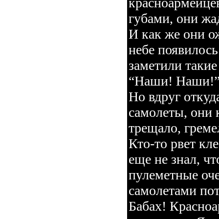
красноармейцев
губами, они жа
И как же они о
небе появилось
заметили такие
“Наши! Наши!”
Но вдруг отку
самолеты, они 
трещало, греме
Кто-то рвет к
еще не знал, ч
пулеметные оч
самолетами пот
Бабах! Красноа