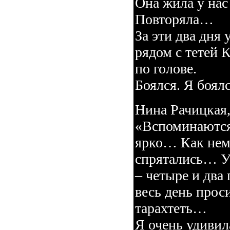
Она жила у нас
Повторяла…
За эти два дня 
рядом с тетей К
по голове.
Боялся. Я боял
Нина Рачицкая,
«Вспоминаются
ярко… Как нем
спрятались… У
– четыре и два
весь день прос
тарахтеть…
Я очень удивил