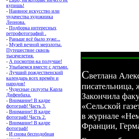
купишь!
-
Наивное искусство или
чудачества художника
Леонова.
-
Подборка интересных
ретрофотографий .
-
Раньше всё было хуже...
-
Музей вечной мерзлоты.
Путешествие сквозь
тысячелетия.
-
А посмотри-ка получше!
-
Улыбаемся вместе с детьми.
C
-
Лучший рождественский
ветлана Алек
календарь всех времён и
народов!
писательница, 
-
Чудесные силуэты Карла
Закончила факу
Дифенбаха.
-
Внимание! В кадре
«Сельской газе
фотограф! Часть 3.
-
Внимание! В кадре
в журнале «Нем
фотограф! Часть 2.
-
Внимание! В кадре
Франции, Герм
фотограф!
-
И снова бесподобная