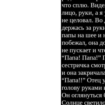
что сплю. Виде
лицо, руки, а я
не целовал. Во
держась за рук
папы на шее и н
побежал, она д
не пускает и чт
“Папа! Папа!” 
сестричка смотр
и она закричал
“Папа!!” Отец 
голову руками 
Он оглянуться
Солнце светило