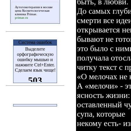
быть, в любви.
Аутогемотерапия в москве
До самых глуби
цена
Косметологическая
клиника Primae
.
primae.ru
смерти все иде
открывается не
бывают не гото
Система ошибок
это было с ним
Выделите
орфографическую
получала отос
ошибку мышью и
нажмите Ctrl+Enter.
читку текст с 
Сделаем язык чище!
«О мелочах не 
А «мелочи» - эт
ясность жизни:
оставленный чу
супа, которые
некому есть- из