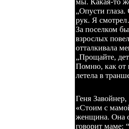
мы. Какая-то ж
„Опусти глаза.
рук. Я смотре
За поселком бы
взрослых повел
отталкивала ме
„Прощайте, дет
Помню, как от 
летела в тран
Геня Завойнер, 
«Стоим с мамой
женщина. Она о
говорит маме: 