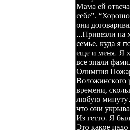
Мама ей отвеча
себе”. “Хорошо
они договарива
...Привезли на
семье, куда я п
еще и меня. Я 
все знали фами
Олимпия Пожар
Воложинского р
времени, сколь
любую минуту…
что они укрыва
Из гетто. Я б
Это какое надо