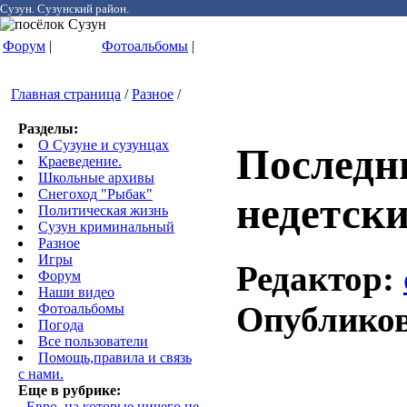
Сузун. Сузунский район.
Форум
|
Фотоальбомы
|
Главная страница
/
Разное
/
Разделы:
О Сузуне и сузунцах
Последни
Краеведение.
Школьные архивы
Снегоход "Рыбак"
недетск
Политическая жизнь
Сузун криминальный
Разное
Игры
Редактор:
Форум
Наши видео
Опублико
Фотоальбомы
Погода
Все пользователи
Помощь,правила и связь
с нами.
Еще в рубрике:
-
Евро, на которые ничего не