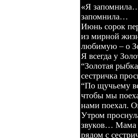
«Я запомнила… 
запомнила…
Июнь сорок пер
из мирной жизн
любимую – о З
Я всегда у Зол
“Золотая рыбк
сестричка прос
“По щучьему в
чтобы мы поеха
нами поехал. 
Утром проснул
звуков… Мама с
рядом с сестри