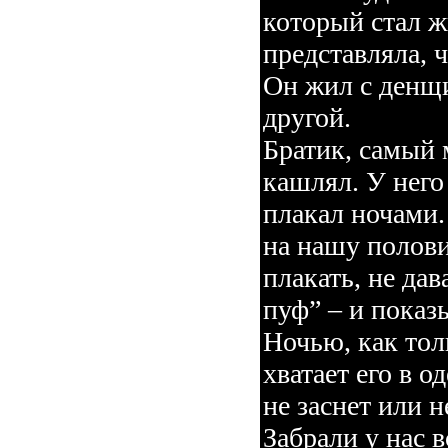
который стал жи
представляла, ч
Он жил с денщи
другой.
Братик, самый 
кашлял. У него
плакал ночами.
на нашу полови
плакать, не дав
пуф” – и показы
Ночью, как тол
хватает его в о
не заснет или 
Забрали у нас 