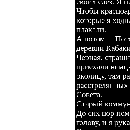
своих слез. Я
Чтобы красноа
которые я ходи
плакали.
А потом… Пото
деревни Кабаки
Черная, страшн
приехали немцы
околицу, там р
расстрелянных 
Совета.
Старый коммун
До сих пор пом
голову, и я р