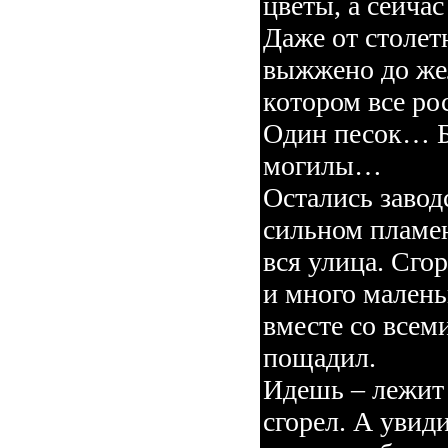
цветы, а сейча
Даже от столет
выжжено до жел
котором все р
Один песок… Б
могилы…
Остались завод
сильном пламе
вся улица. Сго
и много малень
вместе со всеми
пощадил.
Идешь – лежит 
сгорел. А увид