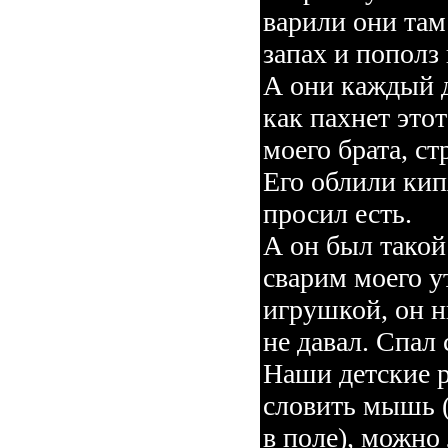
варили они там
запах и пополз 
А они каждый д
как пахнет этот
моего брата, с
Его облили кипя
просил есть.
А он был такой
сварим моего у
игрушкой, он н
не давал. Спал 
Наши детские 
словить мышь (
в поле), можно 