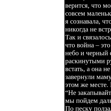
верится, что мо
совсем маленьк
я сознавала, чт
никогда не вс
Так и связалось
что война – эт
небо и черный 
раскинутыми р
встать, а она н
завернули маму
этом же месте.
“Не закапывайт
мы пойдем дал
По песку полз