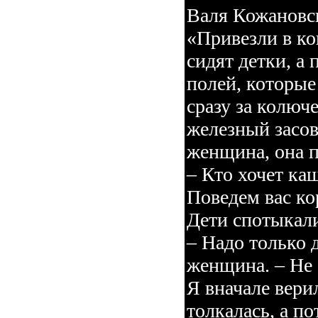
Валя Кожановск
«Привезли в ко
сидят детки, а
полей, которые
сразу за колюч
железный засов
женщина, она п
– Кто хочет каш
Поведем вас к
Дети спотыкали
– Надо только 
женщина. – Не 
Я вначале вери
толкалась, а по