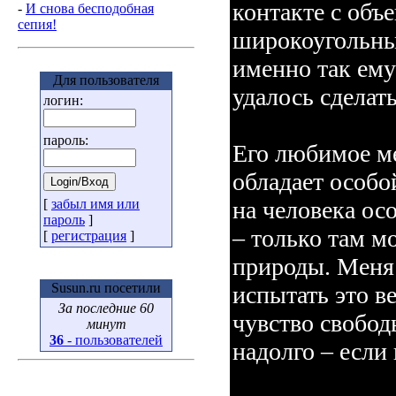
контакте с объ
-
И снова бесподобная
сепия!
широкоугольным
именно так ему
Для пользователя
удалось сделат
логин:
пароль:
Его любимое ме
обладает особо
на человека ос
[
забыл имя или
пароль
]
– только там м
[
регистрация
]
природы. Меня 
Susun.ru посетили
испытать это в
За последние 60
чувство свобод
минут
36
- пользователей
надолго – если 