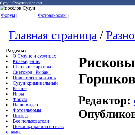
Сузун. Сузунский район.
Форум
|
Фотоальбомы
|
Главная страница
/
Разно
Разделы:
О Сузуне и сузунцах
Рисковы
Краеведение.
Школьные архивы
Снегоход "Рыбак"
Горшко
Политическая жизнь
Сузун криминальный
Разное
Игры
Редактор:
Форум
Наши видео
Опублико
Фотоальбомы
Погода
Все пользователи
Помощь,правила и связь
с нами.