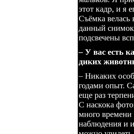
этот кадр, и я е
Съёмка велась 
данный снимок 
подсвечены вс
– У вас есть 
диких животн
– Никаких особ
годами опыт. С
еще раз терпен
С наскока фот
много времени
наблюдения и 
можно увидеть 