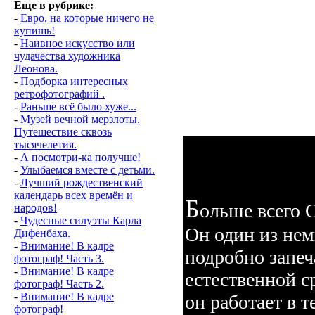
Еще в рубрике:
-
Евро, на которые ничего не
купишь!
-
Наивное искусство или
чудачества художника
Леонова.
-
Подборка интересных
ретрофотографий .
-
Раньше всё было хуже...
-
Музей вечной мерзлоты.
Путешествие сквозь
тысячелетия.
-
А посмотри-ка получше!
-
Улыбаемся вместе с детьми.
-
Лучший рождественский
календарь всех времён и
Б
ольше всего 
народов!
-
Чудесные силуэты Карла
Он один из нем
Дифенбаха.
-
Внимание! В кадре
подробно запеч
фотограф! Часть 3.
-
Внимание! В кадре
естественной с
фотограф! Часть 2.
-
Внимание! В кадре
он работает в 
фотограф!