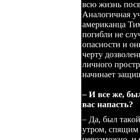
всю жизнь пос
Аналогичная уч
американца Тим
погибли не слу
опасности и он
черту дозволен
личного простр
начинает защищ
– И все же, б
вас напасть?
– Да, был тако
утром, спящим 
невозможно, и я