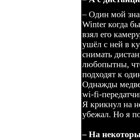
– Один мой зн
Winter когда б
взял его камеру
ушёл с ней в к
снимать дистан
любопытны, чт
подходят к оди
Однажды медве
wi-fi-передатчи
Я крикнул на н
убежал. Но я п
– На некоторы