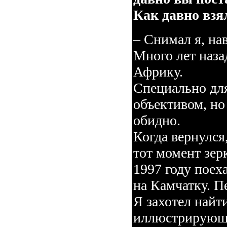
Как давно взя
– Снимал я, на
Много лет наза
Африку.
Специально для
объективом, но
обидно.
Когда вернулся
тот момент зер
1997 году поех
на Камчатку. П
Я захотел найт
иллюстрирующ