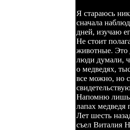
Я стараюсь ник
сначала наблюд
дней, изучаю ег
Не стоит полаг
животные. Это 
люди думали, ч
о медведях, ты
все можно, но 
свидетельству
Напомню лишь н
лапах медведя
Лет шесть наза
съел Виталия Н