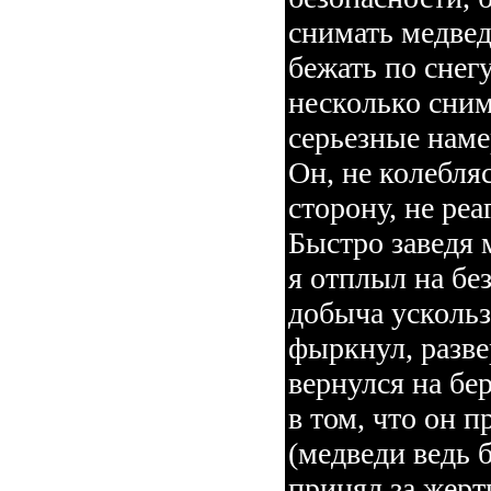
снимать медве
бежать по снег
несколько снимк
серьезные наме
Он, не колебля
сторону, не реа
Быстро заведя 
я отплыл на без
добыча ускольз
фыркнул, разве
вернулся на бе
в том, что он 
(медведи ведь 
принял за жертв