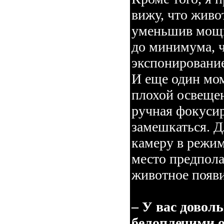
вижу, что живот
уменьшив мощн
до минимума, 
экспонирование
И еще один мом
плохой освещен
ручная фокусир
замешкаться. Д
камеру в режим
место предпола
животное появи
– У вас довол
белоплечими о