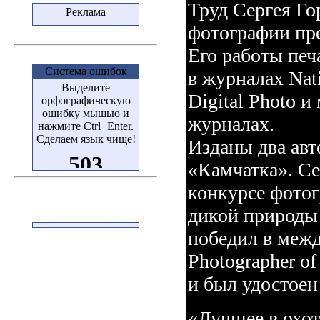
Труд Сергея Го
Реклама
фотографии пре
Его работы печ
Система ошибок
в журналах Nat
Выделите
Digital Photo 
орфографическую
ошибку мышью и
журналах.
нажмите Ctrl+Enter.
Сделаем язык чище!
Изданы два авт
«Камчатка». С
конкурсе фото
дикой природы 
победил в межд
Photographer of 
и был удостоен
«Лучшее в охот