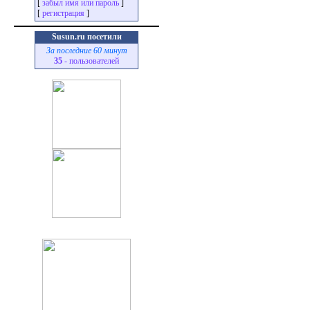
[
забыл имя или пароль
]
[
регистрация
]
Susun.ru посетили
За последние 60 минут
35
- пользователей