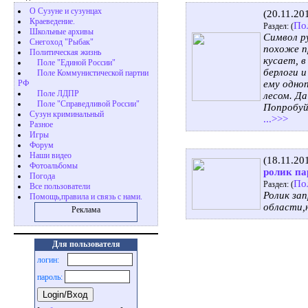
О Сузуне и сузунцах
(20.11.20
Краеведение.
По
Раздел: (
Школьные архивы
Символ р
Снегоход "Рыбак"
похоже пр
Политическая жизнь
кусает, в
Поле "Единой России"
берлоги 
Поле Коммунистической партии
РФ
ему одно
Поле ЛДПР
лесом. Да
Поле "Справедливой России"
Попробуй
Сузун криминальный
...>>>
Разное
Игры
Форум
Наши видео
(18.11.20
Фотоальбомы
ролик па
Погода
По
Раздел: (
Все пользователи
Ролик за
Помощь,правила и связь с нами.
области,
Реклама
Для пользователя
логин:
пароль: