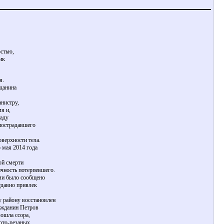
остью,
ик
я.
жданина
нистру,
я и,
раду
пострадавшего
верхности тела.
 мая 2014 года
ой смерти
чность потерпевшего.
ами было сообщено
едавно привлек
 району восстановлен
ражданин Петров
ошла ссора,
ото-резаных