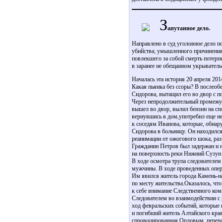
З
апутанное дело.
Направлено в суд уголовное дело п
убийства; умышленного причинения 
повлекшего за собой смерть потерп
в заранее не обещанном укрыватель
Началась эта история 20 апреля 201
Какая пьянка без ссоры? В послеоб
Сидорова, вытащил его во двор с 
Через непродолжительный промежуто
вышел во двор, вылил бензин на с
вернувшись в дом,употребил еще не
к соседям Иванова, которые, обна
Сидорова в больницу. Он находился 
реанимации от ожогового шока, раз
Гражданин Петров был задержан и н
на поверхность реки Нижний Сузу
В ходе осмотра трупа следователем
мужчины. В ходе проведенных опер
Им явился житель города Камень-н
по месту жительства.Оказалось, чт
к себе внимание Следственного ком
Следователем во взаимодействии 
ход февральских событий, которые 
и погибший житель Алтайского кра
спровоцированная Орловым, перерос