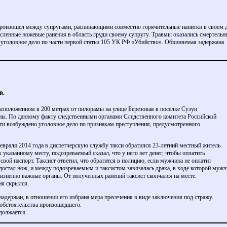
роизошел между супругами, распивающими совместно горячительные напитки в своем 
сленные ножевые ранения в область груди своему супругу. Травмы оказались смертельн
головное дело по части первой статьи 105 УК РФ «Убийство». Обвиняемая задержана
й.
расположенном в 200 метрах от пилорамы на улице Березовая в поселке Сузун
ны. По данному факту следственными органами Следственного комитета Российской
ти возбуждено уголовное дело по признакам преступления, предусмотренного
 февраля 2014 года в диспетчерскую службу такси обратился 23-летний местный житель
к указанному месту, подозреваемый сказал, что у него нет денег, чтобы оплатить
 свой паспорт. Таксист ответил, что обратится в полицию, если мужчина не оплатит
достал нож, и между подозреваемым и таксистом завязалась драка, в ходе которой мужч
жизненно важные органы. От полученных ранений таксист скончался на месте.
ия скрылся.
адержан, в отношении его избрана мера пресечения в виде заключения под стражу.
 обстоятельства произошедшего.
должается.