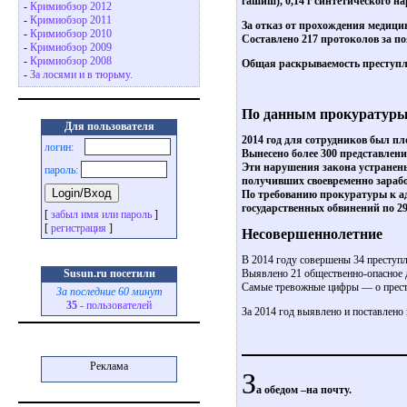
гашиш), 0,14 г синтетического н
-
Кримиобзор 2012
-
Кримиобзор 2011
За отказ от прохождения медици
-
Кримиобзор 2010
Составлено 217 протоколов за по
-
Кримиобзор 2009
-
Кримиобзор 2008
Общая раскрываемость преступл
-
За лосями и в тюрьму.
По данным прокуратуры
Для пользователя
2014 год для сотрудников был п
логин:
Вынесено более 300 представлен
Эти нарушения закона устранены.
пароль:
получивших своевременно зараб
По требованию прокуратуры к ад
государственных обвинений по 2
[
забыл имя или пароль
]
[
регистрация
]
Несовершеннолетние
В 2014 году совершены 34 преступл
Выявлено 21 общественно-опасное д
Susun.ru посетили
Самые тревожные цифры — о престу
За последние 60 минут
35
- пользователей
За 2014 год выявлено и поставлено
Реклама
З
а обедом –на почту.