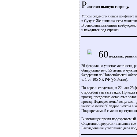
Р
азозлил пьяную тигрицу.
Утром седьмого января конфликт п
в Сузуне.Женщина нанесла многочи
В отношении женщины возбуждено у
и находится под стражей.
60
ножевых ранени
26 февраля на участке местности, 
обнаружено тело 55-летнего мужчи
Федерации по Новосибирской облас
ч. 1 ст. 105 УК РФ (убийство).
По версии следствия, в 22 часа 25
с просьбой вызвать такси. Приехав 
проезд, предложив оставить в залог
проезд. Подозреваемый испугался, 
нанес не менее 60 ударов ножом в 
Подозреваемый с места преступлен
В настоящее время подозреваемый з
Следствию предстоит выяснить все
Расследование уголовного дела про