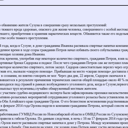
о обвинению жителя Сузуна в совершении сразу нескольких преступлений:
тяжкого вреда здоровью, опасного для жизни человека, совершенного с особой жесток
евшего; приобретения и хранения наркотических веществ. Обвиняется также его подельн
стве особо тяжкого преступления.
4 года, когда в Сузуне, в доме гражданина Иванова распивала спиртные напитки компани
еденное время в ходе ссоры гражданин Петров начал избивать своего собутыльника гра
помощью хозяина дома Иванова.
к времени, употребив еще некоторое количество спиртного, гражданин Петров, взяв ка
портивные брюки Сидорова и поджог. После чего гражданин Петров сам же потушил плам
которое количество спиртного, потом заснул. Сидоров самостоятельно перелез через ог
ружив его, вызвали «скорую помощь». Прибывшая на место «скорая помощь» доставила 
в сознании, но внятно говорить не мог. Через два дня, 22 апреля, Сидоров скончался в
вившегося в результате причинения термических ожогов общей площадью около 40 % по
аходился под стражей в рамках возбужденного уголовного дела, когда в Сузуне,первого
н выплыл труп мужчины,случайно обнаруженный местным жителем.
 с участием судебно-медицинского эксперта были зафиксированы признаки насильственн
ативно-розыскных мероприятий сотрудниками уголовного розыска была установлена ли
а-Оби Алтайского края гражданин Орлов. О его безвестном исчезновении родственник
о в феврале 2014 года Орлова видели в компании гражданина Петрова, который совсем н
итета.
с работниками ГУМВД России по Новосибирской области и ОМВД России по Сузунскому
привели к гибели Орлова. По данным следствия, в ночь с 16 на 17 февраля 2014 года г
я Орлов вместе распивали спиртные напитки в доме у Петрова. Между мужчинами произ
шая в борьбу. Они вышли на улицу, где хозяин дома Петров нанес гостю несколько кол