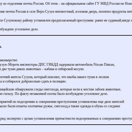
у из отделения почты России. Об этом – на официальном сайте ГУ МВД России по Ново
ения почты России в селе Верх-Сузун неизвестный, взломав дверь, похитил продукты пи
о Сузунскому району установлен предполагаемый преступник: ранее не судимый,нигде
збуждено уголовное дело.
а.
аконьерстве.
Сузун–Мереть инспекторы ДПС ГИБДД задержали автомобиль Nissan Datsun,
 две туши диких животных – кабана и сибирской косули.
летний житель Сузуна, который пояснил, что якобы нашел туши в лесном
а и собирался добровольно сдать в полицию.
ицейские обнаружили следы снегохода, которые вели к местам забоев животных.
ю гильзу. По факту незаконной охоты было возбуждено уголовное дело.
приятий по подозрению в совершении преступления установлены еще двое жителей
быске были изъяты охотничье ружье, снегоход,а также одежда и обувь со следами
 ряд экспертиз с целью установления причастности подозреваемых к совершению престу