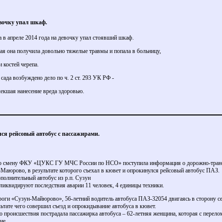
евочку упал шкаф.
а в апреле 2014 года на девочку упал стоявший шкаф.
чая она получила довольно тяжелые травмы и попала в больницу,
 костей черепа.
ада возбуждено дело по ч. 2 ст. 293 УК РФ -
лекшая нанесение вреда здоровью.
ся рейсовый автобус с пассажирами.
рную смену ФКУ «ЦУКС ГУ МЧС России по НСО» поступила информация о дорожно-тран
-Маюрово, в результате которого съехал в кювет и опрокинулся рейсовый автобус ПАЗ.
полнительный автобус из р.п. Сузун
ликвидируют последствия аварии 11 человек, 4 единицы техники.
роги «Сузун-Майюрово», 56-летний водитель автобуса ПАЗ-32054 двигаясь в сторону 
льтате чего совершил съезд и опрокидывание автобуса в кювет.
о происшествия пострадала пассажирка автобуса – 62-летняя женщина, которая с перел
ие.