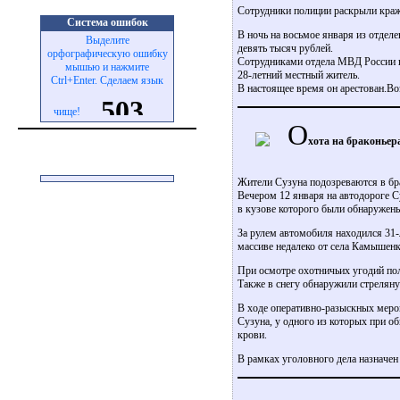
Сотрудники полиции раскрыли краж
Система ошибок
В ночь на восьмое января из отдел
Выделите
девять тысяч рублей.
орфографическую ошибку
Сотрудниками отдела МВД России п
мышью и нажмите
28-летний местный житель.
Ctrl+Enter. Сделаем язык
В настоящее время он арестован.Во
чище!
О
хота на браконьер
Жители Сузуна подозреваются в бр
Вечером 12 января на автодороге 
в кузове которого были обнаружены
За рулем автомобиля находился 31-
массиве недалеко от села Камышенк
При осмотре охотничьих угодий пол
Также в снегу обнаружили стреляну
В ходе оперативно-разыскных меро
Сузуна, у одного из которых при о
крови.
В рамках уголовного дела назначен