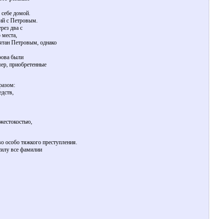
 себе домой.
ний с Петровым.
рез два с
 места,
ятан Петровым, однако
рова были
мер, приобретенные
разом:
едств,
 жестокостью,
о особо тяжкого преступления.
силу все фамилии