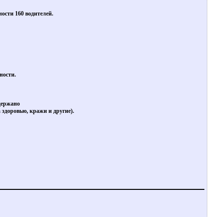
ости 160 водителей.
ности.
держано
здоровью, кражи и другие).