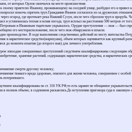
 шеи, от которых Орлов скончался на месте происшествия.
 своему приятелю Иванову, проживающему на соседней улице, разбудил его и привел к
и попросил помочь спрятать труп.Гражданин Иванов согласился из-за дружеских отноше
ерез огород, где протекает река Нижний Сузун, после чего сбросили труп в прорубь. Че
шел и установилась теплая и ясная погода, труп всплыл на расстоянии 500 метров от того
 Петровым и Ивановым тщательно укрывалось. Орудие преступления — нож — был спр
ообщено его месторасположение, после чего нож обнаружили и изъяли.
дно производство. В ходе выполнения следственных действий по месту жительства Пет
ия и наркотическое средство(марихуана), объем которых оценивается как крупный раз
иеся до момента изъятия (до второго мая) для личного употребления.
 трем эпизодам совершенных преступлений следствием квалифицированы следующим об
иобретение, хранение растений, содержащих наркотические средства, и наркотических ср
ричинение смерти другому человеку;
ичинение тяжкого вреда здоровью, опасного для жизни человека, совершенное с особой
ть потерпевшего.
ствием квалифицированы по ст. 316 УК РФ,то есть заранее не обещанное укрывательств
 в полном объеме, в содеянном раскаялись.До вступления приговора суда в законную 
а
й