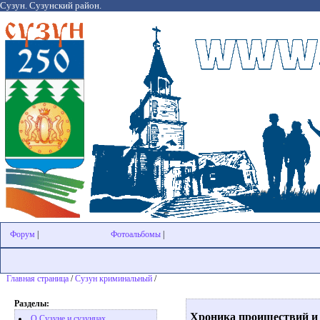
Сузун. Сузунский район.
Форум
|
Фотоальбомы
|
Главная страница
/
Сузун криминальный
/
Разделы:
Хроника проишествий и 
О Сузуне и сузунцах