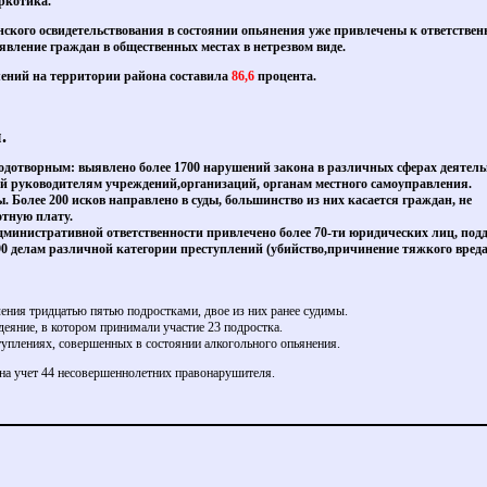
аркотика.
нского освидетельствования в состоянии опьянения уже привлечены к ответственн
явление граждан в общественных местах в нетрезвом виде.
ений на территории района составила
86,6
процента.
.
лодотворным: выявлено более 1700 нарушений закона в различных сферах деятель
ий руководителям учреждений,организаций, органам местного самоуправления.
 Более 200 исков направлено в суды, большинство из них касается граждан, не
отную плату.
министративной ответственности привлечено более 70-ти юридических лиц, под
90 делам различной категории преступлений (убийство,причинение тяжкого вреда 
ения тридцатью пятью подростками, двое из них ранее судимы.
еяние, в котором принимали участие 23 подростка.
плениях, совершенных в состоянии алкогольного опьянения.
 на учет 44 несовершеннолетних правонарушителя.