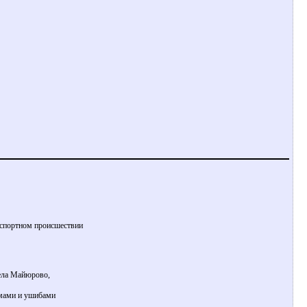
спортном происшествии
села Майюрово,
омами и ушибами