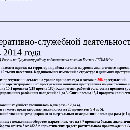
еративно-служебной деятельнос
в 2014 года
Д России по Сузунскому району, подполковника полиции Евгения ЛЕЙМАНА:
риваемом периоде на территории района остался на уровне аналогичного периода
 10 тысяч населения. Кардинальных изменений в структуре и динамике преступн
 преступлений остался на уровне прошлого года и составил
368
преступлений.
вале зарегистрированных преступлений занимают преступления имущественной н
на 15,1 процента (219 против 186). Количество грабежей осталось на прежнем уров
трированных разбойных нападений с 1 до 3. Снизилось на 15,4 процента количес
ванных убийств увеличилось в два раза (с 2 до 4),
яжкого вреда здоровью увеличилось на 25 процентов (с 4 до 5).
ий тяжкого вреда здоровью со смертельным исходом снизилось в два раза (с 4 до
анных с незаконным оборотом наркотиков, что на 3,7 процента больше аналогичн
борота изъято 5 кг 482,5 г наркотических средств растительного происхождения (