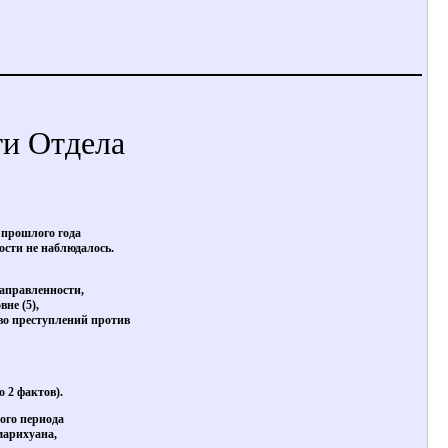
ти Отдела
 прошлого года
ости не наблюдалось.
аправленности,
не (5),
тво преступлений против
 2 фактов).
ого периода
марихуана,