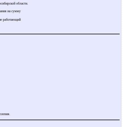
сибирской области.
тания на сумму
 не работающий
пления.