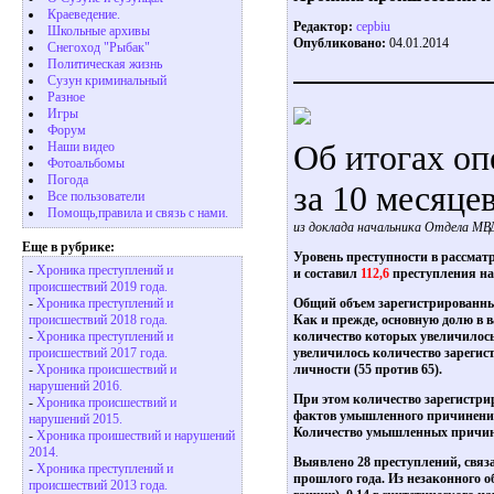
Краеведение.
Редактор:
cepbiu
Школьные архивы
Опубликовано:
04.01.2014
Снегоход "Рыбак"
Политическая жизнь
Сузун криминальный
Разное
Игры
Форум
Об итогах оп
Наши видео
Фотоальбомы
Погода
за 10 месяце
Все пользователи
Помощь,правила и связь с нами.
из доклада начальника Отдела МВ
Еще в рубрике:
Уровень преступности в рассмат
-
Хроника преступлений и
и составил
112,6
преступления на
происшествий 2019 года.
Общий объем зарегистрированных
-
Хроника преступлений и
Как и прежде, основную долю в 
происшествий 2018 года.
количество которых увеличилось 
-
Хроника преступлений и
увеличилось количество зарегис
происшествий 2017 года.
личности (55 против 65).
-
Хроника происшествий и
нарушений 2016.
При этом количество зарегистриро
-
Хроника происшествий и
фактов умышленного причинения т
нарушений 2015.
Количество умышленных причинен
-
Хроника проишествий и нарушений
2014.
Выявлено 28 преступлений, связ
-
Хроника преступлений и
прошлого года. Из незаконного о
происшествий 2013 года.