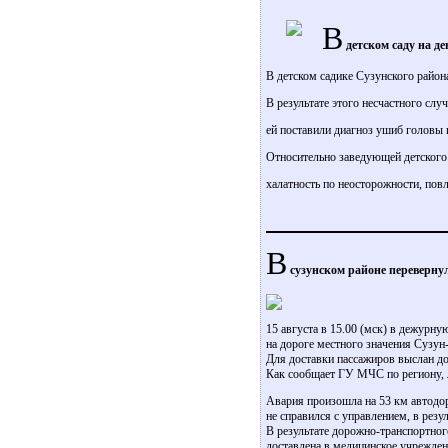
В
детском саду на д
В детском садике Сузунского район
В результате этого несчастного слу
ей поставили диагноз ушиб головы и
Относительно заведующей детского с
халатность по неосторожности, пов
В
сузунском районе перевернул
15 августа в 15.00 (мск) в дежу
на дороге местного значения Сузун
Для доставки пассажиров выслан до
Как сообщает ГУ МЧС по региону, 
Авария произошла на 53 км автодо
не справился с управлением, в резу
В результате дорожно-транспортног
доставлена в медицинское учрежден