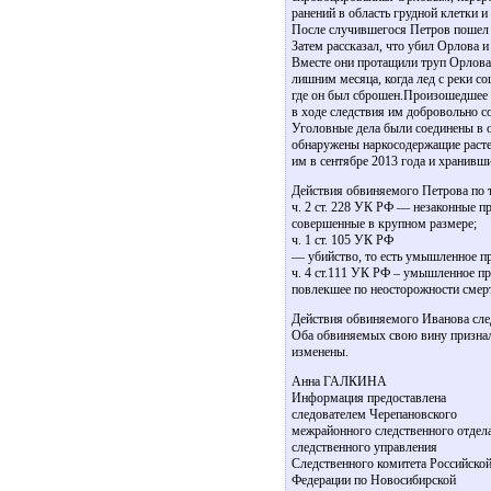
ранений в область грудной клетки и
После случившегося Петров пошел к
Затем рассказал, что убил Орлова 
Вместе они протащили труп Орлова ч
лишним месяца, когда лед с реки со
где он был сброшен.Произошедшее
в ходе следствия им добровольно с
Уголовные дела были соединены в о
обнаружены наркосодержащие растен
им в сентябре 2013 года и хранивш
Действия обвиняемого Петрова по
ч. 2 ст. 228 УК РФ — незаконные пр
совершенные в крупном размере;
ч. 1 ст. 105 УК РФ
— убийство, то есть умышленное п
ч. 4 ст.111 УК РФ – умышленное пр
повлекшее по неосторожности смер
Действия обвиняемого Иванова след
Оба обвиняемых свою вину признали
изменены.
Анна ГАЛКИНА
Информация предоставлена
следователем Черепановского
межрайонного следственного отдел
следственного управления
Следственного комитета Российско
Федерации по Новосибирской