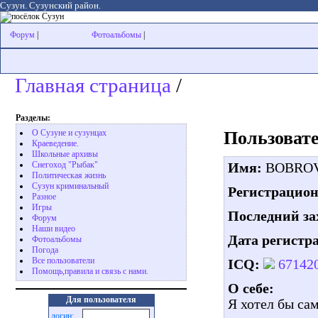
Сузун. Сузунский район.
Форум
|
Фотоальбомы
|
Главная страница
/
Разделы:
Пользоват
О Сузуне и сузунцах
Краеведение.
Школьные архивы
Снегоход "Рыбак"
Имя:
BOBRO
Политическая жизнь
Сузун криминальный
Регистрацио
Разное
Игры
Последний за
Форум
Наши видео
Дата регистр
Фотоальбомы
Погода
Все пользователи
ICQ:
67142
Помощь,правила и связь с нами.
О себе:
Для пользователя
Я хотел бы сам
логин: