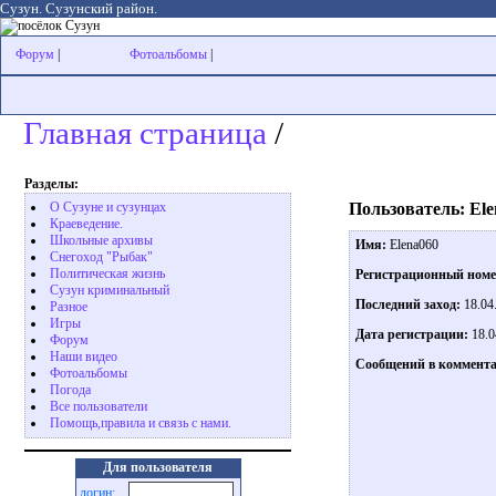
Сузун. Сузунский район.
Форум
|
Фотоальбомы
|
Главная страница
/
Разделы:
Пользователь: Ele
О Сузуне и сузунцах
Краеведение.
Школьные архивы
Имя:
Elena060
Снегоход "Рыбак"
Политическая жизнь
Регистрационный ном
Сузун криминальный
Последний заход:
18.04
Разное
Игры
Дата регистрации:
18.0
Форум
Наши видео
Сообщений в коммента
Фотоальбомы
Погода
Все пользователи
Помощь,правила и связь с нами.
Для пользователя
логин: