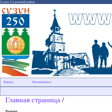
Сузун. Сузунский район.
Форум
|
Фотоальбомы
|
Главная страница
/
Разделы: