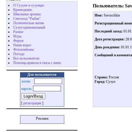
Пользователь: Sav
О Сузуне и сузунцах
Краеведение.
Школьные архивы
Имя:
Savuschkin
Снегоход "Рыбак"
Политическая жизнь
Регистрационный ном
Сузун криминальный
Последний заход:
01.01
Разное
Игры
Дата регистрации:
28.0
Форум
Наши видео
День рождения:
01.01.1
Фотоальбомы
Погода
Сообщений в коммента
Все пользователи
Помощь,правила и связь с нами.
Для пользователя
Страна:
Россия
логин:
Город:
Сузун
пароль:
[
регистрация
]
Реклама