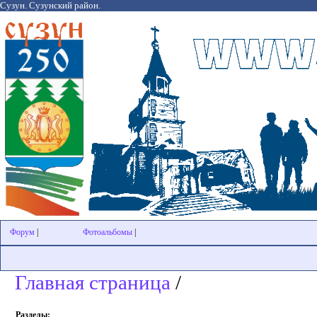
Сузун. Сузунский район.
Форум
|
Фотоальбомы
|
Главная страница
/
Разделы: