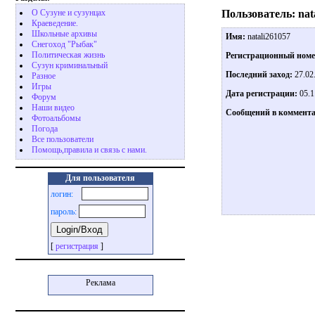
Пользователь: nat
О Сузуне и сузунцах
Краеведение.
Школьные архивы
Имя:
natali261057
Снегоход "Рыбак"
Политическая жизнь
Регистрационный ном
Сузун криминальный
Последний заход:
27.02
Разное
Игры
Дата регистрации:
05.1
Форум
Наши видео
Сообщений в коммента
Фотоальбомы
Погода
Все пользователи
Помощь,правила и связь с нами.
Для пользователя
логин:
пароль:
[
регистрация
]
Реклама