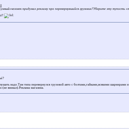
ff
«умный»человек придумал рекламу про перевернувшийся грузовик?Уберите эту тупость «п
чё?
чё?
слушать надо.Там типа перевернулся грузовой авто с болтами,гайками,всякими шарнирами 
в»(не вникал).Реклама магазина.