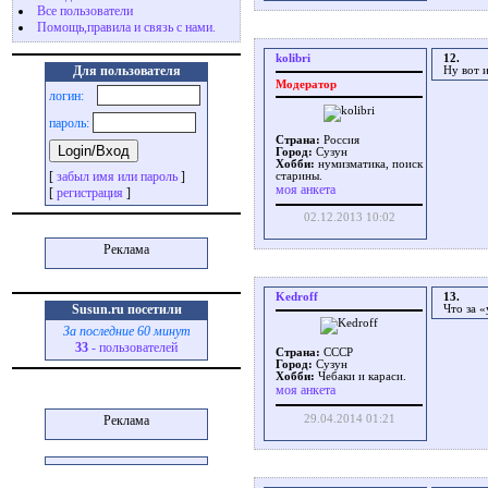
Все пользователи
Помощь,правила и связь с нами.
kolibri
12.
Для пользователя
Ну вот 
Модератор
логин:
пароль:
Страна:
Россия
Город:
Сузун
Хобби:
нумизматика, поиск
[
забыл имя или пароль
]
старины.
моя анкета
[
регистрация
]
02.12.2013 10:02
Реклама
Kedroff
13.
Susun.ru посетили
Что за 
За последние 60 минут
33
- пользователей
Страна:
СССР
Город:
Сузун
Хобби:
Чебаки и караси.
моя анкета
29.04.2014 01:21
Реклама