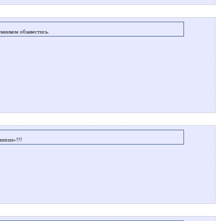
ёмником обзавестись.
иииззз»!!!