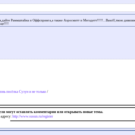
я,дайте Раммштайна и Оффспринга,а также Аэросмитт и Мегадетт!!!!!...Basoff,твою дивизию
це!!!!
знь посёлка Сузун и не только
/
ели могут оставлять комментарии или открывать новые темы.
 адресу:
http://www.susun.ru/register