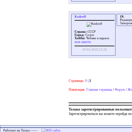
Kedroff
19.
Редакци
Запорож
Страна:
СССР
Город:
Сузун
Хобби:
Чебаки и караси.
моя анкета
19.04.2018 22:20
Страницы:
0
|
1
Навигация:
Главная страница
/
Форум
/
Жи
Только зарегистрированные пользоват
Зарегистрироваться вы можете перейдя по
Работает на Textus ------