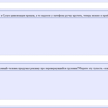
и в Сузун цивилизация пришла, а то надоело у патефона ручку крутить, теперь можно и при
«умный»человек придумал рекламу про перевернувшийся грузовик?Уберите эту тупость «пл