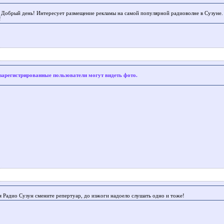
Добрый день! Интересует размещение рекламы на самой популярной радиоволне в Сузуне. 
!
зарегистрированные пользователи могут видеть фото.
я Радио Сузун смените репертуар, до изжоги надоело слушать одно и тоже!