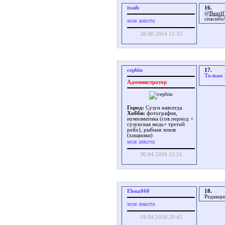
itssib
16.
@Basoff
спасибо
моя анкета
28.08.2014 11:35
cepbiu
17.
Только 
Администратор
Город:
Сузун навсегда
Хобби:
фотография,
нумизматика (сов.период +
сузунская медь+ третий
рейх), рыбная ловля
(хищники)
моя анкета
30.04.2016 15:51
Elena060
18.
Редакци
моя анкета
18.04.2018 20:45