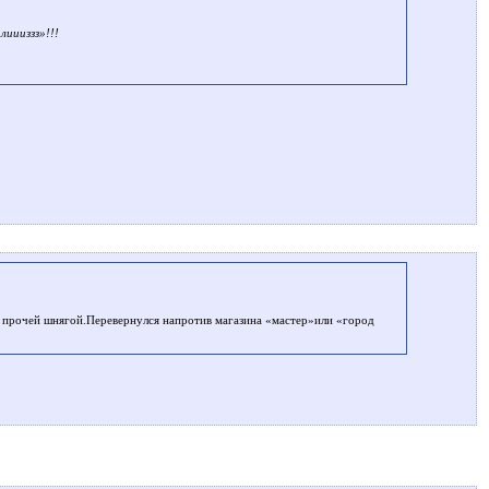
лиииззз»!!!
и прочей шнягой.Перевернулся напротив магазина «мастер»или «город