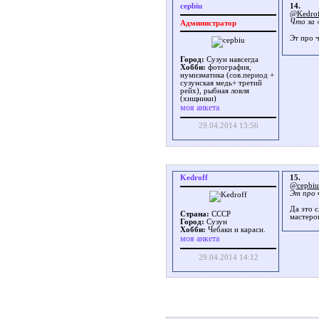
cepbiu
14.
@Kedro
Что за 
Администратор
Эт про 
Город:
Сузун навсегда
Хобби:
фотография,
нумизматика (сов.период +
сузунская медь+ третий
рейх), рыбная ловля
(хищники)
моя анкета
29.04.2014 13:56
Kedroff
15.
@cepbiu
Эт про 
Да это 
Страна:
СССР
мастеро
Город:
Сузун
Хобби:
Чебаки и караси.
моя анкета
29.04.2014 14:12