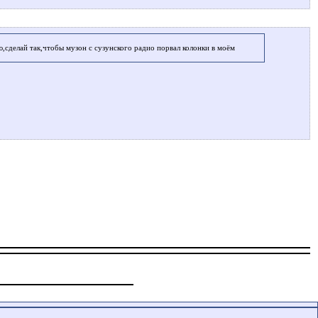
,сделай так,чтобы музон с сузунского радио порвал колонки в моём