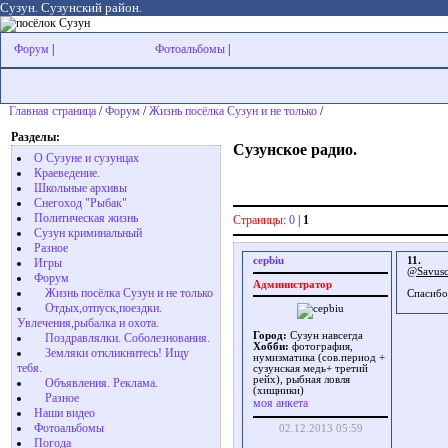
Сузун. Сузунский район.
Форум
|
Фотоальбомы
|
Главная страница
/
Форум
/
Жизнь посёлка Сузун и не только
/
Разделы:
Сузунское радио.
О Сузуне и сузунцах
Краеведение.
Школьные архивы
Снегоход "Рыбак"
Политическая жизнь
Страницы:
0
|
1
Сузун криминальный
Разное
cepbiu
11.
Игры
@Savusc
Форум
Администратор
Жизнь посёлка Сузун и не только
Спасиб
Отдых,отпуск,поездки.
Увлечения,рыбалка и охота.
Город:
Сузун навсегда
Поздравлялки. Соболезнования.
Хобби:
фотография,
Земляки откликнитесь! Ищу
нумизматика (сов.период +
тебя.
сузунская медь+ третий
рейх), рыбная ловля
Объявления. Реклама.
(хищники)
Разное
моя анкета
Наши видео
Фотоальбомы
02.12.2013 05:59
Погода