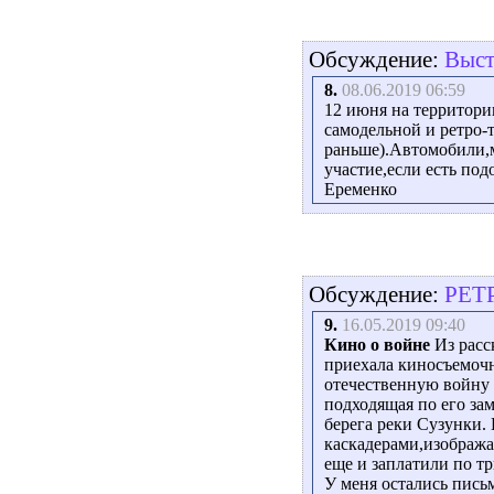
Обсуждение:
Выст
8.
08.06.2019 06:59
12 июня на территори
самодельной и ретро-т
раньше).Автомобили,
участие,если есть по
Еременко
Обсуждение:
РЕТР
9.
16.05.2019 09:40
Кино о войне
Из расс
приехала киносъемоч
отечественную войну 
подходящая по его з
берега реки Сузунки.
каскадерами,изобража
еще и заплатили по тр
У меня остались пись