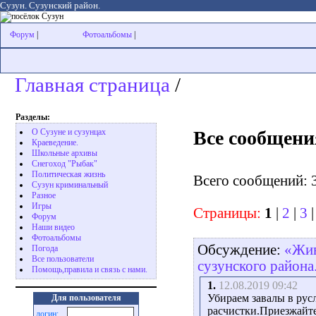
Сузун. Сузунский район.
Форум
|
Фотоальбомы
|
Главная страница
/
Разделы:
Все сообщени
О Сузуне и сузунцах
Краеведение.
Школьные архивы
Снегоход "Рыбак"
Политическая жизнь
Всего сообщений: 
Сузун криминальный
Разное
Игры
Страницы:
1
|
2
|
3
Форум
Наши видео
Фотоальбомы
Обсуждение:
«Жив
Погода
Все пользователи
сузунского района
Помощь,правила и связь с нами.
1.
12.08.2019 09:42
Убираем завалы в рус
Для пользователя
расчистки.Приезжайте
логин: