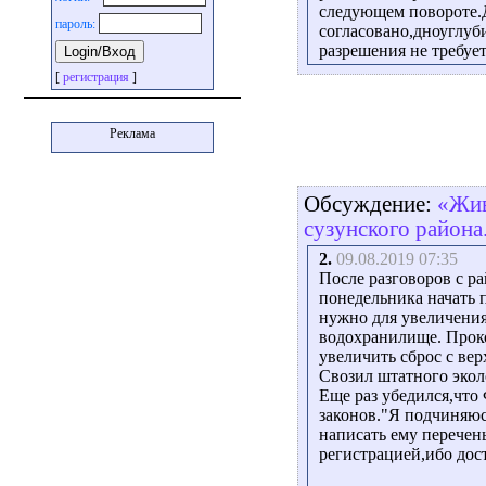
следующем повороте.
пароль:
согласовано,дноуглуб
разрешения не требует
[
регистрация
]
Реклама
Обсуждение:
«Жив
сузунского района
2.
09.08.2019 07:35
После разговоров с р
понедельника начать 
нужно для увеличения
водохранилище. Проко
увеличить сброс с вер
Свозил штатного эколо
Еще раз убедился,что
законов."Я подчиняюс
написать ему перечен
регистрацией,ибо дост