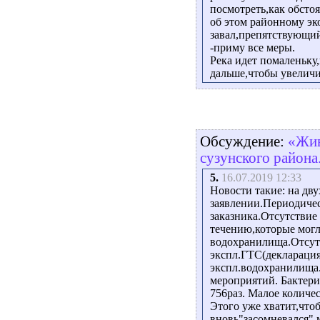
посмотреть,как обстоя
об этом районному эко
завал,препятствующий
-приму все меры.
Река идет помаленьку,
дальше,чтобы увеличи
Обсуждение:
«Жив
сузунского района
5.
16.07.2019 12:33
Новости такие: на дву
заявлении.Периодиче
заказника.Отсутствие
течению,которые могл
водохранилища.Отсут
экспл.ГТС(декларация
экспл.водохранилища
мероприятий. Бактери
756раз. Малое количе
Этого уже хватит,что
вновь"засомневался",