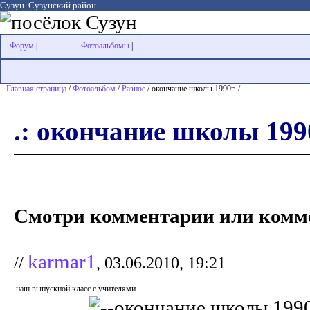
Сузун. Сузунский район.
Форум
|
Фотоальбомы
|
Главная страница
/
Фотоальбом
/
Разное
/ окончание школы 1990г. /
.: окончание школы 1990
Смотри комментарии или комме
karmar1
//
, 03.06.2010, 19:21
наш выпускной класс с учителями.