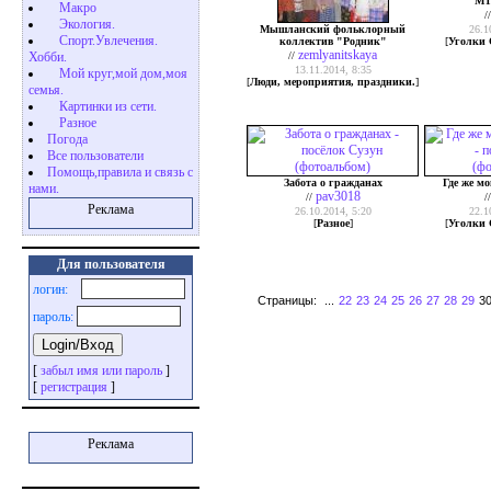
МТ
Макро
/
Экология.
Мышланский фольклорный
26.1
Cпорт.Увлечения.
коллектив "Родник"
[
Уголки 
zemlyanitskaya
Хобби.
//
13.11.2014, 8:35
Мой круг,мой дом,моя
[
Люди, мероприятия, праздники.
]
семья.
Картинки из сети.
Разное
Погода
Все пользователи
Помощь,правила и связь с
Забота о гражданах
Где же м
нами.
pav3018
//
/
Реклама
26.10.2014, 5:20
22.1
[
Разное
]
[
Уголки 
Для пользователя
логин:
Страницы:
...
22
23
24
25
26
27
28
29
3
пароль:
[
забыл имя или пароль
]
[
регистрация
]
Реклама