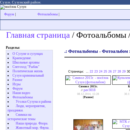
Сузун. Сузунский район.
Форум
|
Фотоальбомы
|
Главная страница
/ Фотоальбомы 
Разделы:
.: Фотоальбомы - Фотоальбом :
О Сузуне и сузунцах
Краеведение.
Школьные архивы
Снегоход "Рыбак"
Политическая жизнь
Страницы:
...
22
23
24
25
26
27
28
29
3
Сузун криминальный
Разное
Игры
Символ 2015г.
К
Форум
pav3018
//
Наши видео
08.12.2014, 15:28
30.1
Фотоальбомы
[
Разное
]
Уголки Сузуна и района
Люди, мероприятия,
праздники.
Снимки на
исторические темы
Наша природа. Флора.
Животный мир. Фауна.