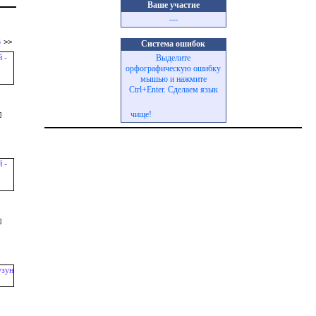
Ваше участие
---
6
>>
Система ошибок
Выделите
орфографическую ошибку
мышью и нажмите
Ctrl+Enter. Сделаем язык
чище!
]
]