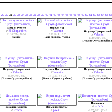
8
29
30
31
32
33
34
35
36
37
38
39
40
41
42
43
44
45
46
47
48
49
50
51
52
53
54
55
5
Завтрак туриста
Первый лёд
El-Chupanibrei
Valentin
//
//
На улице Центральной
21.10.2014, 10:50
18.10.2014, 15:35
Valentin
//
[
Разное
]
[
Наша природа. Флора.
]
15.10.2014, 8:23
[
Уголки Сузуна и района
На улице Центральной
На улице Центральной
На улице Центральной
Valentin
Valentin
Valentin
//
//
//
15.10.2014, 8:22
15.10.2014, 8:22
15.10.2014, 8:21
[
Уголки Сузуна и района
]
[
Уголки Сузуна и района
]
[
Уголки Сузуна и района
Поганочки
fed555
//
Домашние ликеры
Взрыв под мостом
fed555
pav3018
25.09.2014, 19:28
//
//