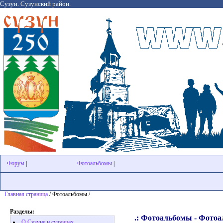
Сузун. Сузунский район.
Форум
|
Фотоальбомы
|
Главная страница
/ Фотоальбомы /
Разделы:
.: Фотоальбомы - Фотоал
О Сузуне и сузунцах