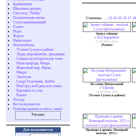
Краеведение.
Школьные архивы
Снегоход "Рыбак"
Политическая жизнь
Страницы:
...
23
24
25
26
27
2
Сузун криминальный
Разное
Игры
Заснул собакин
Форум
El-Chupanibrei
//
Наши видео
21.10.2014, 10:53
Фотоальбомы
[
Разное
]
Уголки Сузуна и района
Люди, мероприятия, праздники.
Снимки на исторические темы
Наша природа. Флора.
Животный мир. Фауна.
Макро
Экология.
Cпорт.Увлечения. Хобби.
На улице Центральной
Мой круг,мой дом,моя семья.
Valentin
//
Картинки из сети.
15.10.2014, 8:23
Разное
[
Уголки Сузуна и района
]
Погода
Все пользователи
Помощь,правила и связь с нами.
Реклама
Для пользователя
Проводы в армию. Немецкий
посёлок. 1972 г.