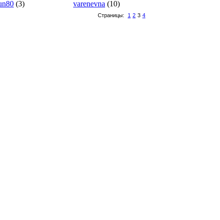
gun80
(3)
varenevna
(10)
Страницы:
1
2
3
4