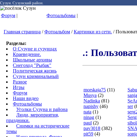
Сузун. Сузунский район.
Форум
|
Фотоальбомы
|
Главная страница
/
Фотоальбом
/
Картинки из сети.
/ Пользоват
Разделы:
О Сузуне и сузунцах
.: Пользоват
Краеведение.
Школьные архивы
Снегоход "Рыбак"
Политическая жизнь
Сузун криминальный
Разное
Игры
morskaja75
(11)
Sabu
Форум
Musya
(2)
sanj
Наши видео
Nadinka
(81)
SeA
Фотоальбомы
napishy
(46)
ser
(
Уголки Сузуна и района
nata
(1)
serg
Люди, мероприятия,
ninag
(1)
Serg
праздники.
paul
(2)
sibol
Снимки на исторические
pav3018
(382)
SNA
темы
pit59
(4)
sonj
Наша природа. Флора.