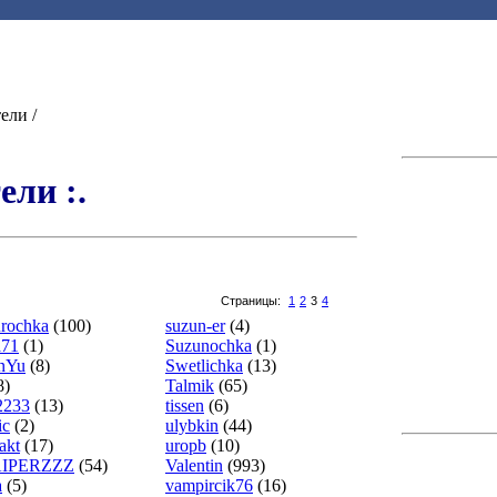
ели /
ели :.
Страницы:
1
2
3
4
rochka
(100)
suzun-er
(4)
a71
(1)
Suzunochka
(1)
nYu
(8)
Swetlichka
(13)
8)
Talmik
(65)
2233
(13)
tissen
(6)
ic
(2)
ulybkin
(44)
akt
(17)
uropb
(10)
IPERZZZ
(54)
Valentin
(993)
a
(5)
vampircik76
(16)