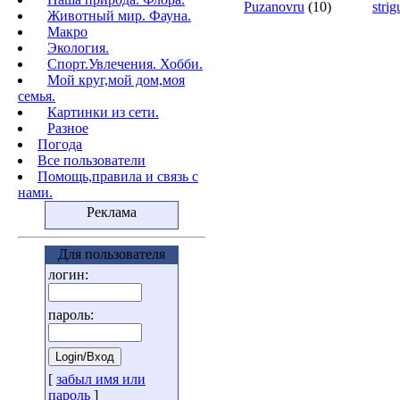
Puzanovru
(10)
stri
Животный мир. Фауна.
Макро
Экология.
Cпорт.Увлечения. Хобби.
Мой круг,мой дом,моя
семья.
Картинки из сети.
Разное
Погода
Все пользователи
Помощь,правила и связь с
нами.
Реклама
Для пользователя
логин:
пароль:
[
забыл имя или
пароль
]