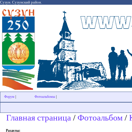
Сузун. Сузунский район.
Форум
|
Фотоальбомы
|
Главная страница
/
Фотоальбом
/
Разделы: