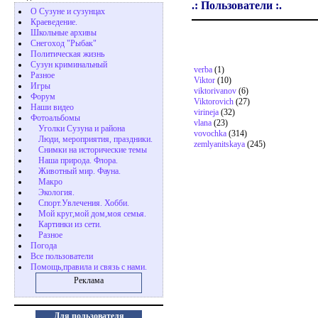
.: Пользователи :.
О Сузуне и сузунцах
Краеведение.
Школьные архивы
Снегоход "Рыбак"
Политическая жизнь
Сузун криминальный
verba
(1)
Разное
Viktor
(10)
Игры
viktorivanov
(6)
Форум
Viktorovich
(27)
Наши видео
virineja
(32)
Фотоальбомы
vlana
(23)
Уголки Сузуна и района
vovochka
(314)
Люди, мероприятия, праздники.
zemlyanitskaya
(245)
Снимки на исторические темы
Наша природа. Флора.
Животный мир. Фауна.
Макро
Экология.
Cпорт.Увлечения. Хобби.
Мой круг,мой дом,моя семья.
Картинки из сети.
Разное
Погода
Все пользователи
Помощь,правила и связь с нами.
Реклама
Для пользователя